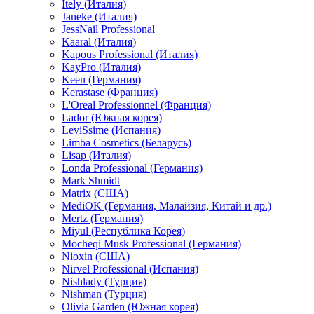
Itely (Италия)
Janeke (Италия)
JessNail Professional
Kaaral (Италия)
Kapous Professional (Италия)
KayPro (Италия)
Keen (Германия)
Kerastase (Франция)
L'Oreal Professionnel (Франция)
Lador (Южная корея)
LeviSsime (Испания)
Limba Cosmetics (Беларусь)
Lisap (Италия)
Londa Professional (Германия)
Mark Shmidt
Matrix (США)
MediOK (Германия, Малайзия, Китай и др.)
Mertz (Германия)
Miyul (Республика Корея)
Mocheqi Musk Professional (Германия)
Nioxin (США)
Nirvel Professional (Испания)
Nishlady (Турция)
Nishman (Турция)
Olivia Garden (Южная корея)