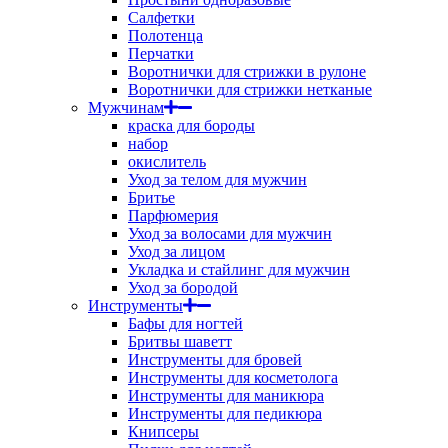
Салфетки
Полотенца
Перчатки
Воротнички для стрижки в рулоне
Воротнички для стрижки нетканые
Мужчинам
краска для бороды
набор
окислитель
Уход за телом для мужчин
Бритье
Парфюмерия
Уход за волосами для мужчин
Уход за лицом
Укладка и стайлинг для мужчин
Уход за бородой
Инструменты
Бафы для ногтей
Бритвы шаветт
Инструменты для бровей
Инструменты для косметолога
Инструменты для маникюра
Инструменты для педикюра
Книпсеры