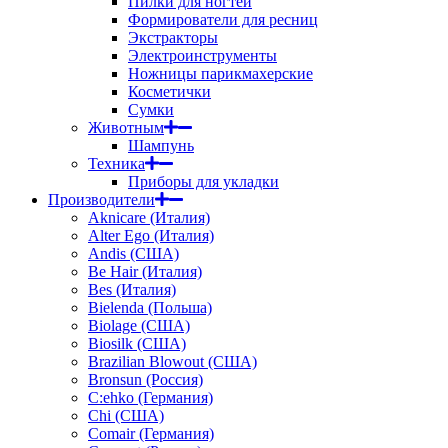
Пилки для ногтей
Формирователи для ресниц
Экстракторы
Электроинструменты
Ножницы парикмахерские
Косметички
Сумки
Животным
Шампунь
Техника
Приборы для укладки
Производители
Aknicare (Италия)
Alter Ego (Италия)
Andis (США)
Be Hair (Италия)
Bes (Италия)
Bielenda (Польша)
Biolage (США)
Biosilk (США)
Brazilian Blowout (США)
Bronsun (Россия)
C:ehko (Германия)
Chi (США)
Comair (Германия)