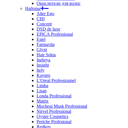
Окислители для волос
Наборы
Alter Ego
CHI
Concept
DSD de luxe
EPICA Professional
Estel
Farmavita
Glynt
Hair Sekta
Inebrya
Insight
Itely
Kaypro
L'Oreal Professionnel
Limba
Lisap
Londa Professional
Matrix
Mocheqi Musk Professional
Nirvel Professional
Oyster Cosmetics
Periche Profesional
Redken