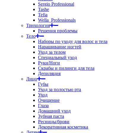
Sergio Professional
Tashe
Tefia
Wella_Professionals
Трихология
Решения проблемы
Тело
Наборы по уходу для волос и тела
Наращивание ногтей
Уход за телом
Специальный уход
Руки/Ноги
Скрабы и пилинги для тела
Депиляция
Лицо
Губы
Уход за полостью рта
Уход
Очищение
Глаза
Домашний уход
Зубная паста
Ресницы/брови
Декоративная косметика
Детям