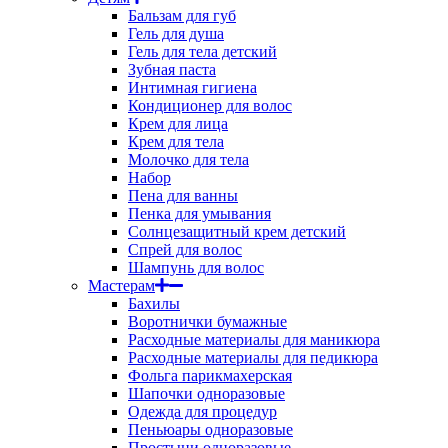
Бальзам для губ
Гель для душа
Гель для тела детский
Зубная паста
Интимная гигиена
Кондиционер для волос
Крем для лица
Крем для тела
Молочко для тела
Набор
Пена для ванны
Пенка для умывания
Солнцезащитный крем детский
Спрей для волос
Шампунь для волос
Мастерам
Бахилы
Воротнички бумажные
Расходные материалы для маникюра
Расходные материалы для педикюра
Фольга парикмахерская
Шапочки одноразовые
Одежда для процедур
Пеньюары одноразовые
Простыни одноразовые