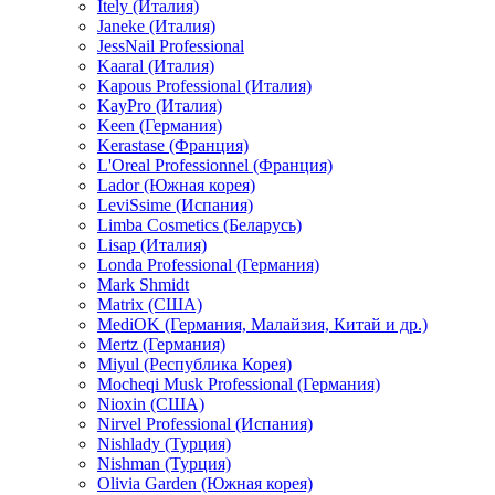
Itely (Италия)
Janeke (Италия)
JessNail Professional
Kaaral (Италия)
Kapous Professional (Италия)
KayPro (Италия)
Keen (Германия)
Kerastase (Франция)
L'Oreal Professionnel (Франция)
Lador (Южная корея)
LeviSsime (Испания)
Limba Cosmetics (Беларусь)
Lisap (Италия)
Londa Professional (Германия)
Mark Shmidt
Matrix (США)
MediOK (Германия, Малайзия, Китай и др.)
Mertz (Германия)
Miyul (Республика Корея)
Mocheqi Musk Professional (Германия)
Nioxin (США)
Nirvel Professional (Испания)
Nishlady (Турция)
Nishman (Турция)
Olivia Garden (Южная корея)