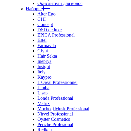
Окислители для волос
Наборы
Alter Ego
CHI
Concept
DSD de luxe
EPICA Professional
Estel
Farmavita
Glynt
Hair Sekta
Inebrya
Insight
Itely
Kaypro
L'Oreal Professionnel
Limba
Lisap
Londa Professional
Matrix
Mocheqi Musk Professional
Nirvel Professional
Oyster Cosmetics
Periche Profesional
Redken