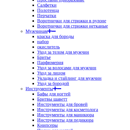
Салфетки
Полотенца
Перчатки
Воротнички для стрижки в рулоне
Воротнички для стрижки нетканые
Мужчинам
краска для бороды
набор
окислитель
Уход за телом для мужчин
Бритье
Парфюмерия
Уход за волосами для мужчин
Уход за лицом
Укладка и стайлинг для мужчин
Уход за бородой
Инструменты
Бафы для ногтей
Бритвы шаветт
Инструменты для бровей
Инструменты для косметолога
Инструменты для маникюра
Инструменты для педикюра
Книпсеры