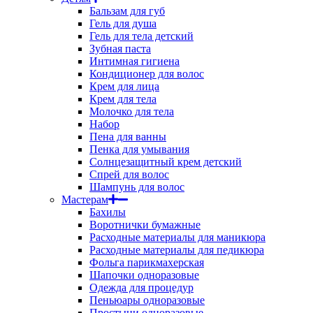
Бальзам для губ
Гель для душа
Гель для тела детский
Зубная паста
Интимная гигиена
Кондиционер для волос
Крем для лица
Крем для тела
Молочко для тела
Набор
Пена для ванны
Пенка для умывания
Солнцезащитный крем детский
Спрей для волос
Шампунь для волос
Мастерам
Бахилы
Воротнички бумажные
Расходные материалы для маникюра
Расходные материалы для педикюра
Фольга парикмахерская
Шапочки одноразовые
Одежда для процедур
Пеньюары одноразовые
Простыни одноразовые