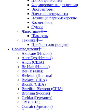
Пилки для ногтей
Формирователи для ресниц
Экстракторы
Электроинструменты
Ножницы парикмахерские
Косметички
Сумки
Животным
Шампунь
Техника
Приборы для укладки
Производители
Aknicare (Италия)
Alter Ego (Италия)
Andis (США)
Be Hair (Италия)
Bes (Италия)
Bielenda (Польша)
Biolage (США)
Biosilk (США)
Brazilian Blowout (США)
Bronsun (Россия)
C:ehko (Германия)
Chi (США)
Comair (Германия)