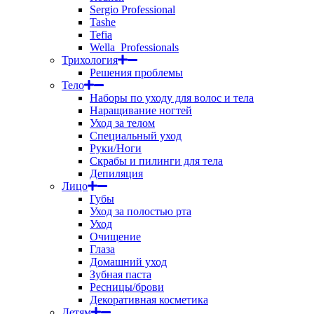
Sergio Professional
Tashe
Tefia
Wella_Professionals
Трихология
Решения проблемы
Тело
Наборы по уходу для волос и тела
Наращивание ногтей
Уход за телом
Специальный уход
Руки/Ноги
Скрабы и пилинги для тела
Депиляция
Лицо
Губы
Уход за полостью рта
Уход
Очищение
Глаза
Домашний уход
Зубная паста
Ресницы/брови
Декоративная косметика
Детям