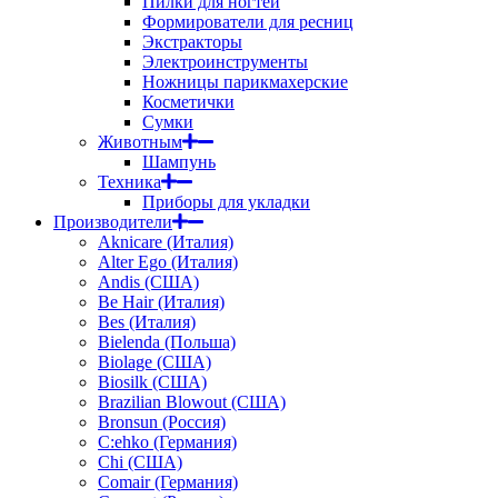
Пилки для ногтей
Формирователи для ресниц
Экстракторы
Электроинструменты
Ножницы парикмахерские
Косметички
Сумки
Животным
Шампунь
Техника
Приборы для укладки
Производители
Aknicare (Италия)
Alter Ego (Италия)
Andis (США)
Be Hair (Италия)
Bes (Италия)
Bielenda (Польша)
Biolage (США)
Biosilk (США)
Brazilian Blowout (США)
Bronsun (Россия)
C:ehko (Германия)
Chi (США)
Comair (Германия)