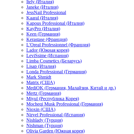
Itely (Италия)
Janeke (Италия)
JessNail Professional
Kaaral (Италия)
Kapous Professional (Италия)
KayPro (Италия)
Keen (Германия)
Kerastase (Франция)
L'Oreal Professionnel (Франция)
Lador (Южная корея)
LeviSsime (Испания)
Limba Cosmetics (Беларусь)
Lisap (Италия)
Londa Professional (Германия)
Mark Shmidt
Matrix (США)
MediOK (Германия, Малайзия, Китай и др.)
Mertz (Германия)
Miyul (Республика Корея)
Mocheqi Musk Professional (Германия)
Nioxin (США)
Nirvel Professional (Испания)
Nishlady (Турция)
Nishman (Турция)
Olivia Garden (Южная корея)