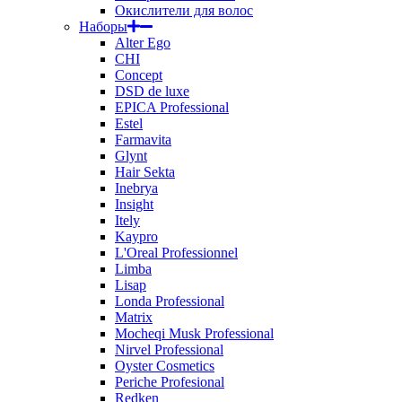
Окислители для волос
Наборы
Alter Ego
CHI
Concept
DSD de luxe
EPICA Professional
Estel
Farmavita
Glynt
Hair Sekta
Inebrya
Insight
Itely
Kaypro
L'Oreal Professionnel
Limba
Lisap
Londa Professional
Matrix
Mocheqi Musk Professional
Nirvel Professional
Oyster Cosmetics
Periche Profesional
Redken