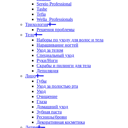
Sergio Professional
Tashe
Tefia
Wella_Professionals
Трихология
Решения проблемы
Тело
Наборы по уходу для волос и тела
Наращивание ногтей
Уход за телом
Специальный уход
Руки/Ноги
Скрабы и пилинги для тела
Депиляция
Лицо
Губы
Уход за полостью рта
Уход
Очищение
Глаза
Домашний уход
Зубная паста
Ресницы/брови
Декоративная косметика
Детям