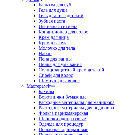
Бальзам для губ
Гель для душа
Гель для тела детский
Зубная паста
Интимная гигиена
Кондиционер для волос
Крем для лица
Крем для тела
Молочко для тела
Набор
Пена для ванны
Пенка для умывания
Солнцезащитный крем детский
Спрей для волос
Шампунь для волос
Мастерам
Бахилы
Воротнички бумажные
Расходные материалы для маникюра
Расходные материалы для педикюра
Фольга парикмахерская
Шапочки одноразовые
Одежда для процедур
Пеньюары одноразовые
Простыни одноразовые