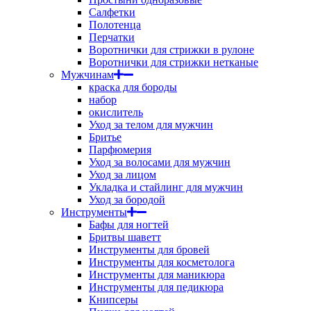
Салфетки
Полотенца
Перчатки
Воротнички для стрижки в рулоне
Воротнички для стрижки нетканые
Мужчинам
краска для бороды
набор
окислитель
Уход за телом для мужчин
Бритье
Парфюмерия
Уход за волосами для мужчин
Уход за лицом
Укладка и стайлинг для мужчин
Уход за бородой
Инструменты
Бафы для ногтей
Бритвы шаветт
Инструменты для бровей
Инструменты для косметолога
Инструменты для маникюра
Инструменты для педикюра
Книпсеры