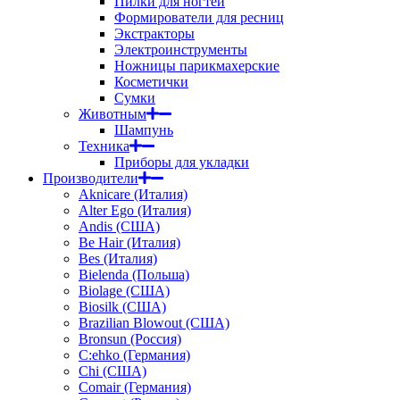
Пилки для ногтей
Формирователи для ресниц
Экстракторы
Электроинструменты
Ножницы парикмахерские
Косметички
Сумки
Животным
Шампунь
Техника
Приборы для укладки
Производители
Aknicare (Италия)
Alter Ego (Италия)
Andis (США)
Be Hair (Италия)
Bes (Италия)
Bielenda (Польша)
Biolage (США)
Biosilk (США)
Brazilian Blowout (США)
Bronsun (Россия)
C:ehko (Германия)
Chi (США)
Comair (Германия)