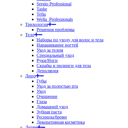
Sergio Professional
Tashe
Tefia
Wella_Professionals
Трихология
Решения проблемы
Тело
Наборы по уходу для волос и тела
Наращивание ногтей
Уход за телом
Специальный уход
Руки/Ноги
Скрабы и пилинги для тела
Депиляция
Лицо
Губы
Уход за полостью рта
Уход
Очищение
Глаза
Домашний уход
Зубная паста
Ресницы/брови
Декоративная косметика
Детям