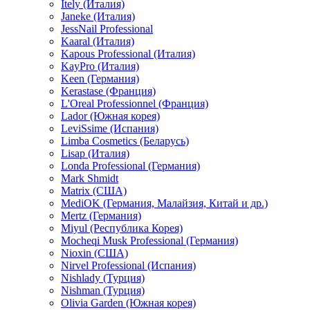
Itely (Италия)
Janeke (Италия)
JessNail Professional
Kaaral (Италия)
Kapous Professional (Италия)
KayPro (Италия)
Keen (Германия)
Kerastase (Франция)
L'Oreal Professionnel (Франция)
Lador (Южная корея)
LeviSsime (Испания)
Limba Cosmetics (Беларусь)
Lisap (Италия)
Londa Professional (Германия)
Mark Shmidt
Matrix (США)
MediOK (Германия, Малайзия, Китай и др.)
Mertz (Германия)
Miyul (Республика Корея)
Mocheqi Musk Professional (Германия)
Nioxin (США)
Nirvel Professional (Испания)
Nishlady (Турция)
Nishman (Турция)
Olivia Garden (Южная корея)