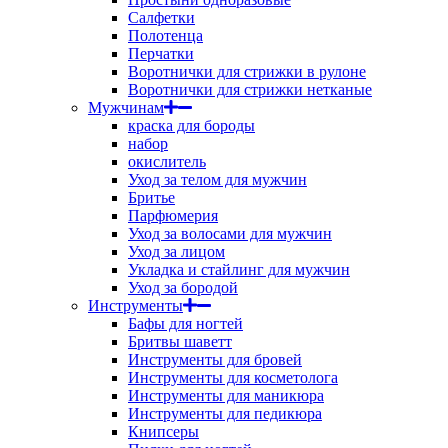
Салфетки
Полотенца
Перчатки
Воротнички для стрижки в рулоне
Воротнички для стрижки нетканые
Мужчинам
краска для бороды
набор
окислитель
Уход за телом для мужчин
Бритье
Парфюмерия
Уход за волосами для мужчин
Уход за лицом
Укладка и стайлинг для мужчин
Уход за бородой
Инструменты
Бафы для ногтей
Бритвы шаветт
Инструменты для бровей
Инструменты для косметолога
Инструменты для маникюра
Инструменты для педикюра
Книпсеры