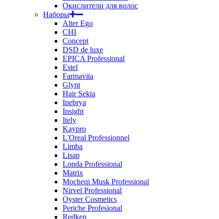
Окислители для волос
Наборы
Alter Ego
CHI
Concept
DSD de luxe
EPICA Professional
Estel
Farmavita
Glynt
Hair Sekta
Inebrya
Insight
Itely
Kaypro
L'Oreal Professionnel
Limba
Lisap
Londa Professional
Matrix
Mocheqi Musk Professional
Nirvel Professional
Oyster Cosmetics
Periche Profesional
Redken