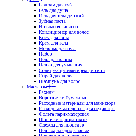
Бальзам для губ
Гель для душа
Гель для тела детский
Зубная паста
Интимная гигиена
Кондиционер для волос
Крем для лица
Крем для тела
Молочко для тела
Набор
Пена для ванны
Пенка для умывания
Солнцезащитный крем детский
Спрей для волос
Шампунь для волос
Мастерам
Бахилы
Воротнички бумажные
Расходные материалы для маникюра
Расходные материалы для педикюра
Фольга парикмахерская
Шапочки одноразовые
Одежда для процедур
Пеньюары одноразовые
Простыни одноразовые