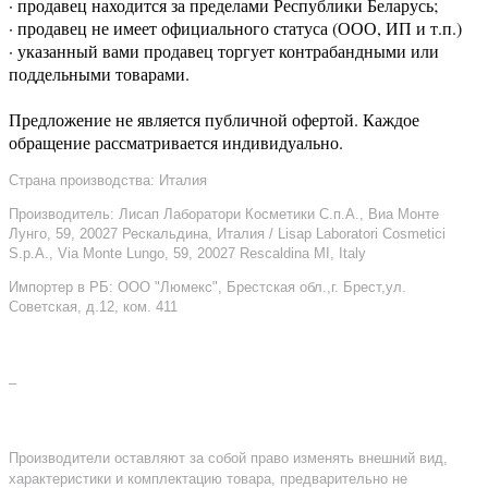
· продавец находится за пределами Республики Беларусь;
· продавец не имеет официального статуса (ООО, ИП и т.п.)
· указанный вами продавец торгует контрабандными или
поддельными товарами.
Предложение не является публичной офертой. Каждое
обращение рассматривается индивидуально.
Страна производства: Италия
Производитель: Лисап Лаборатори Косметики С.п.А., Виа Монте
Лунго, 59, 20027 Рескальдина, Италия / Lisap Laboratori Cosmetici
S.p.A., Via Monte Lungo, 59, 20027 Rescaldina MI, Italy
Импортер в РБ: ООО "Люмекс", Брестская обл.,г. Брест,ул.
Советская, д.12, ком. 411
–
Производители оставляют за собой право изменять внешний вид,
характеристики и комплектацию товара, предварительно не