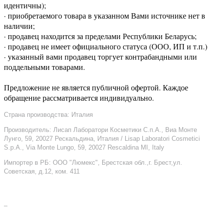
идентичны);
· приобретаемого товара в указанном Вами источнике нет в
наличии;
· продавец находится за пределами Республики Беларусь;
· продавец не имеет официального статуса (ООО, ИП и т.п.)
· указанный вами продавец торгует контрабандными или
поддельными товарами.
Предложение не является публичной офертой. Каждое
обращение рассматривается индивидуально.
Страна производства: Италия
Производитель: Лисап Лаборатори Косметики С.п.А., Виа Монте
Лунго, 59, 20027 Рескальдина, Италия / Lisap Laboratori Cosmetici
S.p.A., Via Monte Lungo, 59, 20027 Rescaldina MI, Italy
Импортер в РБ: ООО "Люмекс", Брестская обл.,г. Брест,ул.
Советская, д.12, ком. 411
–