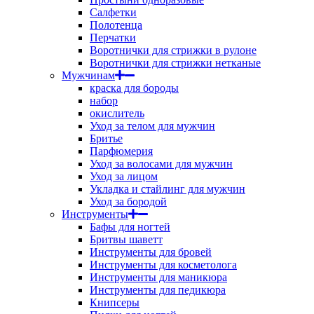
Салфетки
Полотенца
Перчатки
Воротнички для стрижки в рулоне
Воротнички для стрижки нетканые
Мужчинам
краска для бороды
набор
окислитель
Уход за телом для мужчин
Бритье
Парфюмерия
Уход за волосами для мужчин
Уход за лицом
Укладка и стайлинг для мужчин
Уход за бородой
Инструменты
Бафы для ногтей
Бритвы шаветт
Инструменты для бровей
Инструменты для косметолога
Инструменты для маникюра
Инструменты для педикюра
Книпсеры