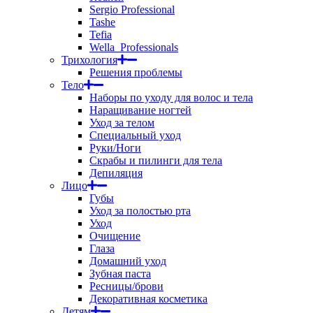
Sergio Professional
Tashe
Tefia
Wella_Professionals
Трихология
Решения проблемы
Тело
Наборы по уходу для волос и тела
Наращивание ногтей
Уход за телом
Специальный уход
Руки/Ноги
Скрабы и пилинги для тела
Депиляция
Лицо
Губы
Уход за полостью рта
Уход
Очищение
Глаза
Домашний уход
Зубная паста
Ресницы/брови
Декоративная косметика
Детям