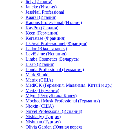
Itely (Италия)
Janeke (Италия)
JessNail Professional
Kaaral (Италия)
Kapous Professional (Италия)
KayPro (Италия)
Keen (Германия)
Kerastase (Франция)
L'Oreal Professionnel (Франция)
Lador (Южная корея)
LeviSsime (Испания)
Limba Cosmetics (Беларусь)
Lisap (Италия)
Londa Professional (Германия)
Mark Shmidt
Matrix (США)
MediOK (Германия, Малайзия, Китай и др.)
Mertz (Германия)
Miyul (Республика Корея)
Mocheqi Musk Professional (Германия)
Nioxin (США)
Nirvel Professional (Испания)
Nishlady (Турция)
Nishman (Турция)
Olivia Garden (Южная корея)