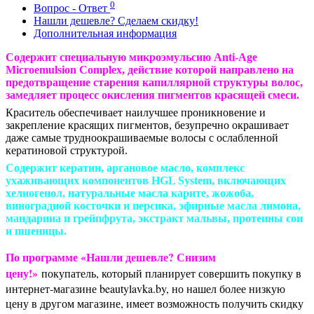
0
Вопрос - Ответ
Нашли дешевле? Сделаем скидку!
Дополнительная информация
Cодержит специальную микроэмульсию Anti-Age
Microemulsion Complex, действие которой направлено на
предотвращение старения капиллярной структуры волос,
замедляет процесс окисления пигментов красящей смеси.
Краситель обеспечивает наилучшее проникновение и
закрепление красящих пигментов, безупречно окрашивает
даже самые трудноокрашиваемые волосы с ослабленной
кератиновой структурой.
Содержит кератин, аргановое масло, комплекс
ухаживающих компонентов HGL System, включающих
хелиогенол, натуральные масла карите, жожоба,
виноградной косточки и персика, эфирные масла лимона,
мандарина и грейпфрута, экстракт мальвы, протеины сои
и пшеницы.
По программе «Нашли дешевле? Снизим
цену!»
покупатель, который планирует совершить покупку в
интернет-магазине beautylavka.by, но нашел более низкую
цену в другом магазине, имеет возможность получить скидку