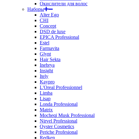
Окислители для волос
Наборы
Alter Ego
CHI
Concept
DSD de luxe
EPICA Professional
Estel
Farmavita
Glynt
Hair Sekta
Inebrya
Insight
Itely
Kaypro
L'Oreal Professionnel
Limba
Lisap
Londa Professional
Matrix
Mocheqi Musk Professional
Nirvel Professional
Oyster Cosmetics
Periche Profesional
Redken