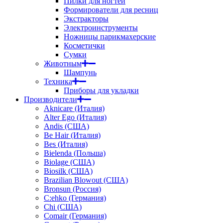
Пилки для ногтей
Формирователи для ресниц
Экстракторы
Электроинструменты
Ножницы парикмахерские
Косметички
Сумки
Животным
Шампунь
Техника
Приборы для укладки
Производители
Aknicare (Италия)
Alter Ego (Италия)
Andis (США)
Be Hair (Италия)
Bes (Италия)
Bielenda (Польша)
Biolage (США)
Biosilk (США)
Brazilian Blowout (США)
Bronsun (Россия)
C:ehko (Германия)
Chi (США)
Comair (Германия)