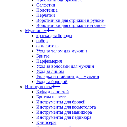
Салфетки
Полотенца
Перчатки
Воротнички для стрижки в рулоне
Воротнички для стрижки нетканые
Мужчинам
краска для бороды
набор
окислитель
Уход за телом для мужчин
Бритье
Парфюмерия
Уход за волосами для мужчин
Уход за лицом
Укладка и стайлинг для мужчин
Уход за бородой
Инструменты
Бафы для ногтей
Бритвы шаветт
Инструменты для бровей
Инструменты для косметолога
Инструменты для маникюра
Инструменты для педикюра
Книпсеры