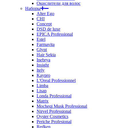
Окислители для волос
Наборы
Alter Ego
CHI
Concept
DSD de luxe
EPICA Professional
Estel
Farmavita
Glynt
Hair Sekta
Inebrya
Insight
Itely
Kaypro
L'Oreal Professionnel
Limba
Lisap
Londa Professional
Matrix
Mocheqi Musk Professional
Nirvel Professional
Oyster Cosmetics
Periche Profesional
Redken