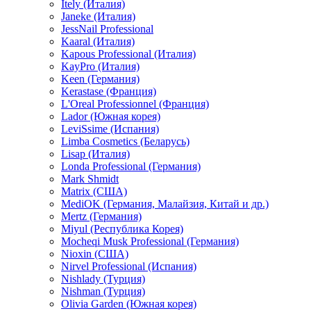
Itely (Италия)
Janeke (Италия)
JessNail Professional
Kaaral (Италия)
Kapous Professional (Италия)
KayPro (Италия)
Keen (Германия)
Kerastase (Франция)
L'Oreal Professionnel (Франция)
Lador (Южная корея)
LeviSsime (Испания)
Limba Cosmetics (Беларусь)
Lisap (Италия)
Londa Professional (Германия)
Mark Shmidt
Matrix (США)
MediOK (Германия, Малайзия, Китай и др.)
Mertz (Германия)
Miyul (Республика Корея)
Mocheqi Musk Professional (Германия)
Nioxin (США)
Nirvel Professional (Испания)
Nishlady (Турция)
Nishman (Турция)
Olivia Garden (Южная корея)