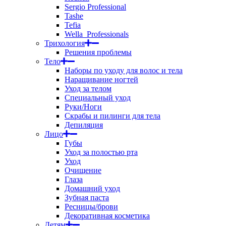
Sergio Professional
Tashe
Tefia
Wella_Professionals
Трихология
Решения проблемы
Тело
Наборы по уходу для волос и тела
Наращивание ногтей
Уход за телом
Специальный уход
Руки/Ноги
Скрабы и пилинги для тела
Депиляция
Лицо
Губы
Уход за полостью рта
Уход
Очищение
Глаза
Домашний уход
Зубная паста
Ресницы/брови
Декоративная косметика
Детям