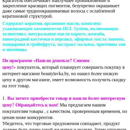
Краситель обеспечивает наилучшее проникновение и
закрепление красящих пигментов, безупречно окрашивает
даже самые трудноокрашиваемые волосы с ослабленной
кератиновой структурой.
Содержит кератин, аргановое масло, комплекс
ухаживающих компонентов HGL System, включающих
хелиогенол, натуральные масла карите, жожоба,
виноградной косточки и персика, эфирные масла лимона,
мандарина и грейпфрута, экстракт мальвы, протеины сои
и пшеницы.
По программе «Нашли дешевле? Снизим
цену!»
покупатель, который планирует совершить покупку в
интернет-магазине beautylavka.by, но нашел более низкую
цену в другом магазине, имеет возможность получить скидку
на этот товар.
Вы хотите приобрести товар и нашли более интересную
1.
цену? Обращайтесь к нам!
Мы предлагаем нашим
покупателям товары , с качеством, проверенным временем, по
ценам ниже конкурентов.
Убедитесь, что торговые предложения совпадают, продукт
должен быть точно такой же марки и модели. Затем отправьте