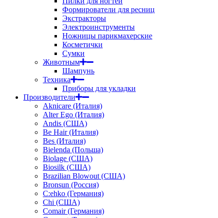
Пилки для ногтей
Формирователи для ресниц
Экстракторы
Электроинструменты
Ножницы парикмахерские
Косметички
Сумки
Животным
Шампунь
Техника
Приборы для укладки
Производители
Aknicare (Италия)
Alter Ego (Италия)
Andis (США)
Be Hair (Италия)
Bes (Италия)
Bielenda (Польша)
Biolage (США)
Biosilk (США)
Brazilian Blowout (США)
Bronsun (Россия)
C:ehko (Германия)
Chi (США)
Comair (Германия)