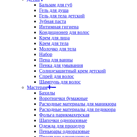
Бальзам для губ
Гель для душа
Гель для тела детский
Зубная паста
Интимная гигиена
Кондиционер для волос
Крем для лица
Крем для тела
Молочко для тела
Набор
Пена для ванны
Пенка для умывания
Солнцезащитный крем детский
Спрей для волос
Шампунь для волос
Мастерам
Бахилы
Воротнички бумажные
Расходные материалы для маникюра
Расходные материалы для педикюра
Фольга парикмахерская
Шапочки одноразовые
Одежда для процедур
Пеньюары одноразовые
Простыни одноразовые