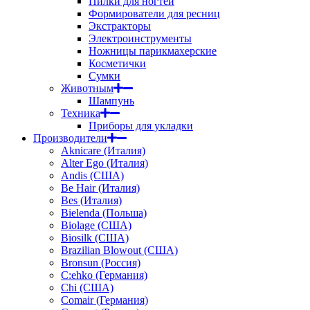
Пилки для ногтей
Формирователи для ресниц
Экстракторы
Электроинструменты
Ножницы парикмахерские
Косметички
Сумки
Животным
Шампунь
Техника
Приборы для укладки
Производители
Aknicare (Италия)
Alter Ego (Италия)
Andis (США)
Be Hair (Италия)
Bes (Италия)
Bielenda (Польша)
Biolage (США)
Biosilk (США)
Brazilian Blowout (США)
Bronsun (Россия)
C:ehko (Германия)
Chi (США)
Comair (Германия)