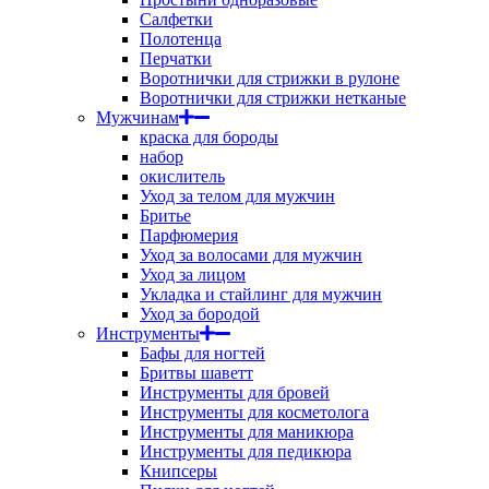
Салфетки
Полотенца
Перчатки
Воротнички для стрижки в рулоне
Воротнички для стрижки нетканые
Мужчинам
краска для бороды
набор
окислитель
Уход за телом для мужчин
Бритье
Парфюмерия
Уход за волосами для мужчин
Уход за лицом
Укладка и стайлинг для мужчин
Уход за бородой
Инструменты
Бафы для ногтей
Бритвы шаветт
Инструменты для бровей
Инструменты для косметолога
Инструменты для маникюра
Инструменты для педикюра
Книпсеры