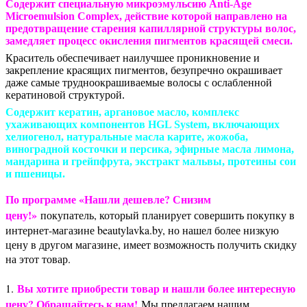
Cодержит специальную микроэмульсию Anti-Age
Microemulsion Complex, действие которой направлено на
предотвращение старения капиллярной структуры волос,
замедляет процесс окисления пигментов красящей смеси.
Краситель обеспечивает наилучшее проникновение и
закрепление красящих пигментов, безупречно окрашивает
даже самые трудноокрашиваемые волосы с ослабленной
кератиновой структурой.
Содержит кератин, аргановое масло, комплекс
ухаживающих компонентов HGL System, включающих
хелиогенол, натуральные масла карите, жожоба,
виноградной косточки и персика, эфирные масла лимона,
мандарина и грейпфрута, экстракт мальвы, протеины сои
и пшеницы.
По программе «Нашли дешевле? Снизим
цену!»
покупатель, который планирует совершить покупку в
интернет-магазине beautylavka.by, но нашел более низкую
цену в другом магазине, имеет возможность получить скидку
на этот товар.
Вы хотите приобрести товар и нашли более интересную
1.
цену? Обращайтесь к нам!
Мы предлагаем нашим