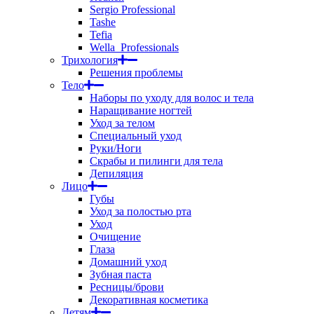
Sergio Professional
Tashe
Tefia
Wella_Professionals
Трихология
Решения проблемы
Тело
Наборы по уходу для волос и тела
Наращивание ногтей
Уход за телом
Специальный уход
Руки/Ноги
Скрабы и пилинги для тела
Депиляция
Лицо
Губы
Уход за полостью рта
Уход
Очищение
Глаза
Домашний уход
Зубная паста
Ресницы/брови
Декоративная косметика
Детям