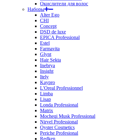
Окислители для волос
Наборы
Alter Ego
CHI
Concept
DSD de luxe
EPICA Professional
Estel
Farmavita
Glynt
Hair Sekta
Inebrya
Insight
Itely
Kaypro
L'Oreal Professionnel
Limba
Lisap
Londa Professional
Matrix
Mocheqi Musk Professional
Nirvel Professional
Oyster Cosmetics
Periche Profesional
Redken