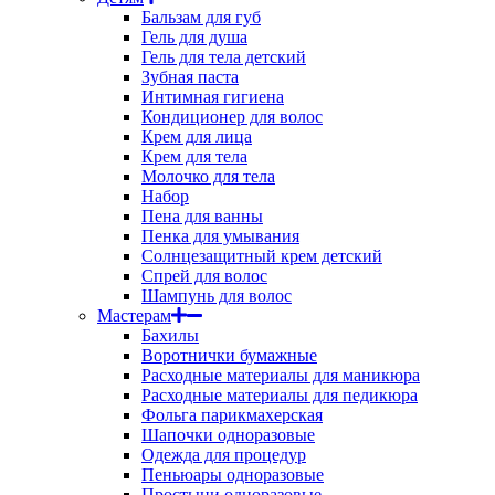
Бальзам для губ
Гель для душа
Гель для тела детский
Зубная паста
Интимная гигиена
Кондиционер для волос
Крем для лица
Крем для тела
Молочко для тела
Набор
Пена для ванны
Пенка для умывания
Солнцезащитный крем детский
Спрей для волос
Шампунь для волос
Мастерам
Бахилы
Воротнички бумажные
Расходные материалы для маникюра
Расходные материалы для педикюра
Фольга парикмахерская
Шапочки одноразовые
Одежда для процедур
Пеньюары одноразовые
Простыни одноразовые