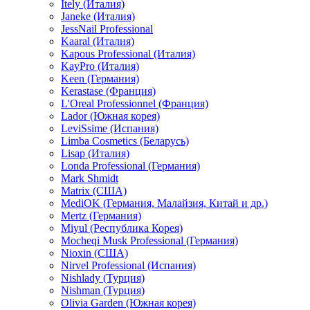
Itely (Италия)
Janeke (Италия)
JessNail Professional
Kaaral (Италия)
Kapous Professional (Италия)
KayPro (Италия)
Keen (Германия)
Kerastase (Франция)
L'Oreal Professionnel (Франция)
Lador (Южная корея)
LeviSsime (Испания)
Limba Cosmetics (Беларусь)
Lisap (Италия)
Londa Professional (Германия)
Mark Shmidt
Matrix (США)
MediOK (Германия, Малайзия, Китай и др.)
Mertz (Германия)
Miyul (Республика Корея)
Mocheqi Musk Professional (Германия)
Nioxin (США)
Nirvel Professional (Испания)
Nishlady (Турция)
Nishman (Турция)
Olivia Garden (Южная корея)