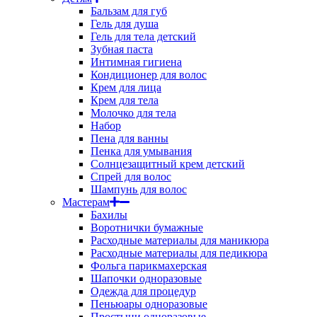
Бальзам для губ
Гель для душа
Гель для тела детский
Зубная паста
Интимная гигиена
Кондиционер для волос
Крем для лица
Крем для тела
Молочко для тела
Набор
Пена для ванны
Пенка для умывания
Солнцезащитный крем детский
Спрей для волос
Шампунь для волос
Мастерам
Бахилы
Воротнички бумажные
Расходные материалы для маникюра
Расходные материалы для педикюра
Фольга парикмахерская
Шапочки одноразовые
Одежда для процедур
Пеньюары одноразовые
Простыни одноразовые