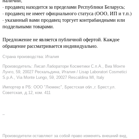
наличии;
· продавец находится за пределами Республики Беларусь;
· продавец не имеет официального статуса (ООО, ИП и т.п.)
· указанный вами продавец торгует контрабандными или
поддельными товарами.
Предложение не является публичной офертой. Каждое
обращение рассматривается индивидуально.
Страна производства: Италия
Производитель: Лисап Лаборатори Косметики С.п.А., Виа Монте
Лунго, 59, 20027 Рескальдина, Италия / Lisap Laboratori Cosmetici
S.p.A., Via Monte Lungo, 59, 20027 Rescaldina MI, Italy
Импортер в РБ: ООО "Люмекс", Брестская обл.,г. Брест,ул.
Советская, д.12, ком. 411
–
Производители оставляют за собой право изменять внешний вид,