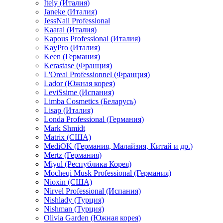
Itely (Италия)
Janeke (Италия)
JessNail Professional
Kaaral (Италия)
Kapous Professional (Италия)
KayPro (Италия)
Keen (Германия)
Kerastase (Франция)
L'Oreal Professionnel (Франция)
Lador (Южная корея)
LeviSsime (Испания)
Limba Cosmetics (Беларусь)
Lisap (Италия)
Londa Professional (Германия)
Mark Shmidt
Matrix (США)
MediOK (Германия, Малайзия, Китай и др.)
Mertz (Германия)
Miyul (Республика Корея)
Mocheqi Musk Professional (Германия)
Nioxin (США)
Nirvel Professional (Испания)
Nishlady (Турция)
Nishman (Турция)
Olivia Garden (Южная корея)