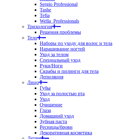
Sergio Professional
Tashe
Tefia
Wella_Professionals
Трихология
Решения проблемы
Тело
Наборы по уходу для волос и тела
Наращивание ногтей
Уход за телом
Специальный уход
Руки/Ноги
Скрабы и пилинги для тела
Депиляция
Лицо
Губы
Уход за полостью рта
Уход
Очищение
Глаза
Домашний уход
Зубная паста
Ресницы/брови
Декоративная косметика
Детям