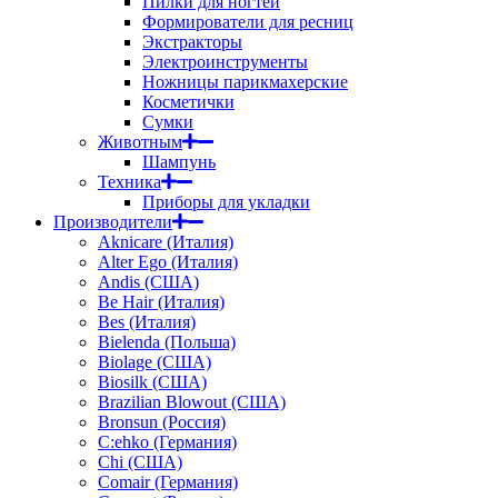
Пилки для ногтей
Формирователи для ресниц
Экстракторы
Электроинструменты
Ножницы парикмахерские
Косметички
Сумки
Животным
Шампунь
Техника
Приборы для укладки
Производители
Aknicare (Италия)
Alter Ego (Италия)
Andis (США)
Be Hair (Италия)
Bes (Италия)
Bielenda (Польша)
Biolage (США)
Biosilk (США)
Brazilian Blowout (США)
Bronsun (Россия)
C:ehko (Германия)
Chi (США)
Comair (Германия)