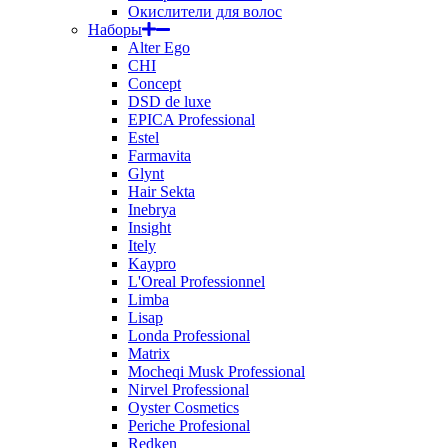
Окислители для волос
Наборы
Alter Ego
CHI
Concept
DSD de luxe
EPICA Professional
Estel
Farmavita
Glynt
Hair Sekta
Inebrya
Insight
Itely
Kaypro
L'Oreal Professionnel
Limba
Lisap
Londa Professional
Matrix
Mocheqi Musk Professional
Nirvel Professional
Oyster Cosmetics
Periche Profesional
Redken