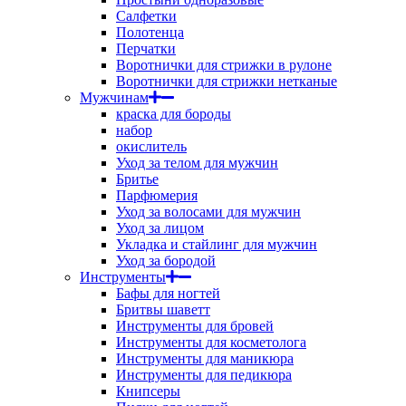
Салфетки
Полотенца
Перчатки
Воротнички для стрижки в рулоне
Воротнички для стрижки нетканые
Мужчинам
краска для бороды
набор
окислитель
Уход за телом для мужчин
Бритье
Парфюмерия
Уход за волосами для мужчин
Уход за лицом
Укладка и стайлинг для мужчин
Уход за бородой
Инструменты
Бафы для ногтей
Бритвы шаветт
Инструменты для бровей
Инструменты для косметолога
Инструменты для маникюра
Инструменты для педикюра
Книпсеры