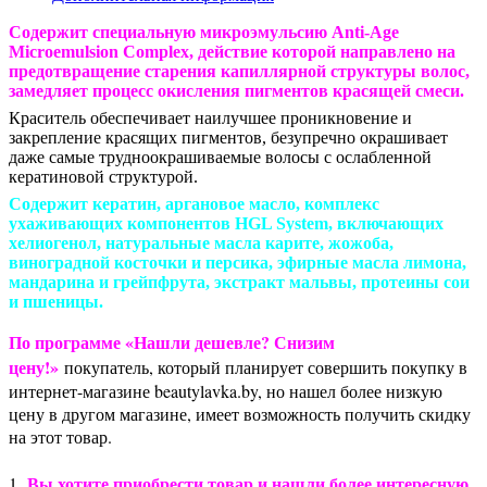
Cодержит специальную микроэмульсию Anti-Age
Microemulsion Complex, действие которой направлено на
предотвращение старения капиллярной структуры волос,
замедляет процесс окисления пигментов красящей смеси.
Краситель обеспечивает наилучшее проникновение и
закрепление красящих пигментов, безупречно окрашивает
даже самые трудноокрашиваемые волосы с ослабленной
кератиновой структурой.
Содержит кератин, аргановое масло, комплекс
ухаживающих компонентов HGL System, включающих
хелиогенол, натуральные масла карите, жожоба,
виноградной косточки и персика, эфирные масла лимона,
мандарина и грейпфрута, экстракт мальвы, протеины сои
и пшеницы.
По программе «Нашли дешевле? Снизим
цену!»
покупатель, который планирует совершить покупку в
интернет-магазине beautylavka.by, но нашел более низкую
цену в другом магазине, имеет возможность получить скидку
на этот товар.
Вы хотите приобрести товар и нашли более интересную
1.