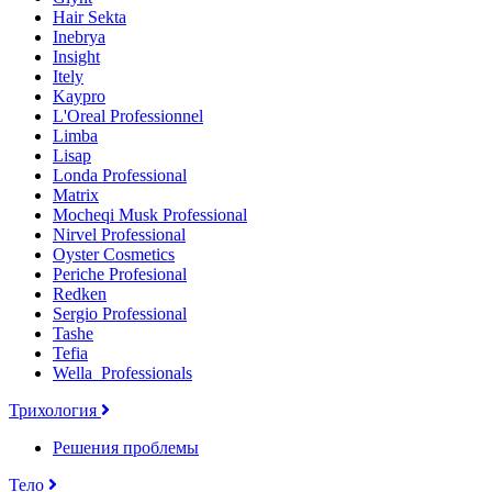
Hair Sekta
Inebrya
Insight
Itely
Kaypro
L'Oreal Professionnel
Limba
Lisap
Londa Professional
Matrix
Mocheqi Musk Professional
Nirvel Professional
Oyster Cosmetics
Periche Profesional
Redken
Sergio Professional
Tashe
Tefia
Wella_Professionals
Трихология
Решения проблемы
Тело