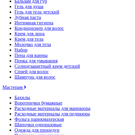
Бальзам для губ
Гель для душа
Гель для тела детский
Зубная паста
Интимная гигиена
Кондиционер для волос
Крем для лица
Крем для тела
Молочко для тела
Набор
Пена для ванны
Пенка для умывания
Солнцезащитный крем детский
Спрей для волос
Шампунь для волос
Мастерам
Бахилы
Воротнички бумажные
Расходные материалы для маникюра
Расходные материалы для педикюра
Фольга парикмахерская
Шапочки одноразовые
Одежда для процедур