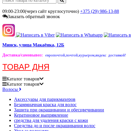
09:00-23:00(через сайт круглосуточно)
+375 (29)
986-13-88
Заказать обратный звонок
Минск, улица Макаёнка, 12Б
Доставка/самовывоз
:
европочтой,
почтой,
курьером,
яндекс доставкой!
ТОВАР ДНЯ
Каталог
товаров
Каталог
товаров
Волосы
Аксессуары для парикмахеров
Безаммиачная краска для волос
Защита при окрашивании и обесцвечивании
Кератиновое выпрямление
средства для удаления краски с кожи
Средства до и после окрашивания волос
Уход за волосами