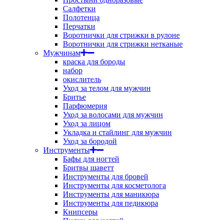
Салфетки
Полотенца
Перчатки
Воротнички для стрижки в рулоне
Воротнички для стрижки нетканые
Мужчинам
краска для бороды
набор
окислитель
Уход за телом для мужчин
Бритье
Парфюмерия
Уход за волосами для мужчин
Уход за лицом
Укладка и стайлинг для мужчин
Уход за бородой
Инструменты
Бафы для ногтей
Бритвы шаветт
Инструменты для бровей
Инструменты для косметолога
Инструменты для маникюра
Инструменты для педикюра
Книпсеры