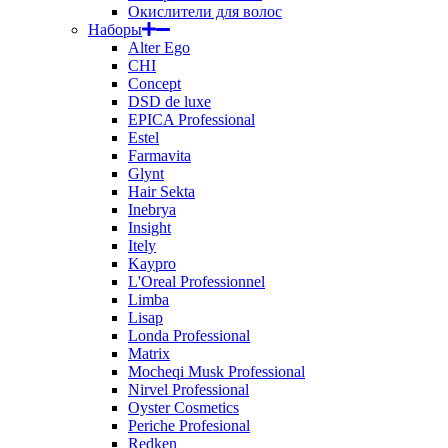
Окислители для волос
Наборы
Alter Ego
CHI
Concept
DSD de luxe
EPICA Professional
Estel
Farmavita
Glynt
Hair Sekta
Inebrya
Insight
Itely
Kaypro
L'Oreal Professionnel
Limba
Lisap
Londa Professional
Matrix
Mocheqi Musk Professional
Nirvel Professional
Oyster Cosmetics
Periche Profesional
Redken