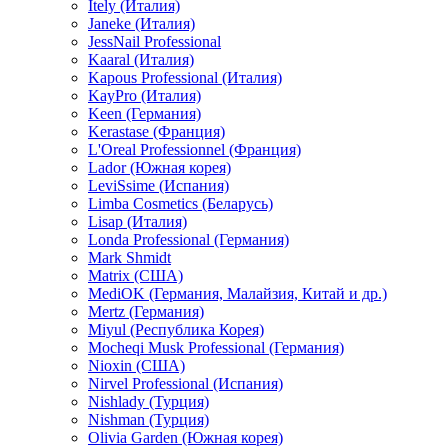
Itely (Италия)
Janeke (Италия)
JessNail Professional
Kaaral (Италия)
Kapous Professional (Италия)
KayPro (Италия)
Keen (Германия)
Kerastase (Франция)
L'Oreal Professionnel (Франция)
Lador (Южная корея)
LeviSsime (Испания)
Limba Cosmetics (Беларусь)
Lisap (Италия)
Londa Professional (Германия)
Mark Shmidt
Matrix (США)
MediOK (Германия, Малайзия, Китай и др.)
Mertz (Германия)
Miyul (Республика Корея)
Mocheqi Musk Professional (Германия)
Nioxin (США)
Nirvel Professional (Испания)
Nishlady (Турция)
Nishman (Турция)
Olivia Garden (Южная корея)