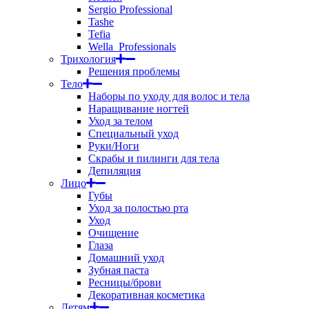
Sergio Professional
Tashe
Tefia
Wella_Professionals
Трихология
Решения проблемы
Тело
Наборы по уходу для волос и тела
Наращивание ногтей
Уход за телом
Специальный уход
Руки/Ноги
Скрабы и пилинги для тела
Депиляция
Лицо
Губы
Уход за полостью рта
Уход
Очищение
Глаза
Домашний уход
Зубная паста
Ресницы/брови
Декоративная косметика
Детям