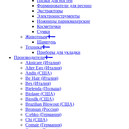
Пилки для ногтей
Формирователи для ресниц
Экстракторы
Электроинструменты
Ножницы парикмахерские
Косметички
Сумки
Животным
Шампунь
Техника
Приборы для укладки
Производители
Aknicare (Италия)
Alter Ego (Италия)
Andis (США)
Be Hair (Италия)
Bes (Италия)
Bielenda (Польша)
Biolage (США)
Biosilk (США)
Brazilian Blowout (США)
Bronsun (Россия)
C:ehko (Германия)
Chi (США)
Comair (Германия)