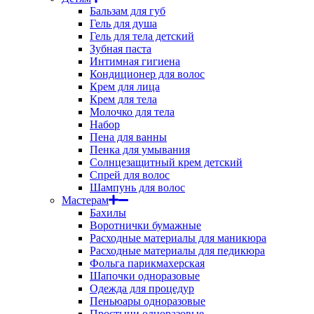
Бальзам для губ
Гель для душа
Гель для тела детский
Зубная паста
Интимная гигиена
Кондиционер для волос
Крем для лица
Крем для тела
Молочко для тела
Набор
Пена для ванны
Пенка для умывания
Солнцезащитный крем детский
Спрей для волос
Шампунь для волос
Мастерам
Бахилы
Воротнички бумажные
Расходные материалы для маникюра
Расходные материалы для педикюра
Фольга парикмахерская
Шапочки одноразовые
Одежда для процедур
Пеньюары одноразовые
Простыни одноразовые