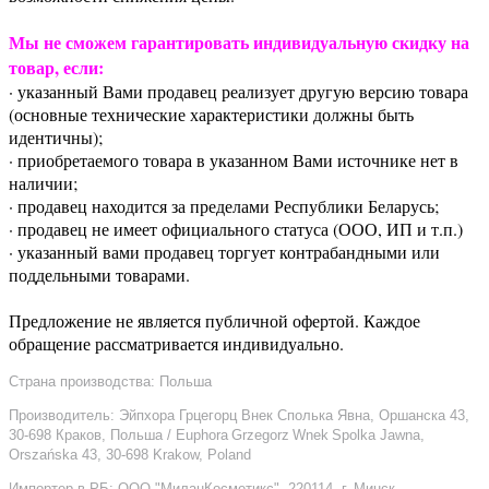
Мы не сможем гарантировать индивидуальную скидку на
товар, если:
· указанный Вами продавец реализует другую версию товара
(основные технические характеристики должны быть
идентичны);
· приобретаемого товара в указанном Вами источнике нет в
наличии;
· продавец находится за пределами Республики Беларусь;
· продавец не имеет официального статуса (ООО, ИП и т.п.)
· указанный вами продавец торгует контрабандными или
поддельными товарами.
Предложение не является публичной офертой. Каждое
обращение рассматривается индивидуально.
Страна производства: Польша
Производитель: Эйпхора Грцегорц Внек Сполька Явна, Оршанска 43,
30-698 Краков, Польша / Euphora Grzegorz Wnek Spolka Jawna,
Orszańska 43, 30-698 Krakow, Poland
Импортер в РБ: ООО "МиланКосметикс", 220114, г. Минск,