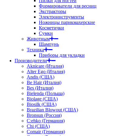
Пилки для ногтей
Формирователи для ресниц
Экстракторы
Электроинструменты
Ножницы парикмахерские
Косметички
Сумки
Животным
Шампунь
Техника
Приборы для укладки
Производители
Aknicare (Италия)
Alter Ego (Италия)
Andis (США)
Be Hair (Италия)
Bes (Италия)
Bielenda (Польша)
Biolage (США)
Biosilk (США)
Brazilian Blowout (США)
Bronsun (Россия)
C:ehko (Германия)
Chi (США)
Comair (Германия)