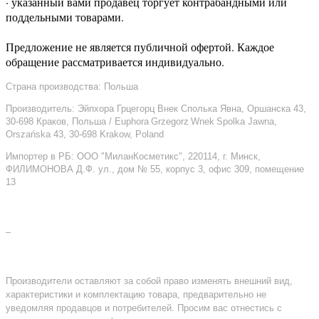
· указанный вами продавец торгует контрабандными или
поддельными товарами.
Предложение не является публичной офертой. Каждое
обращение рассматривается индивидуально.
Страна производства: Польша
Производитель: Эйпхора Грцегорц Внек Сполька Явна, Оршанска 43,
30-698 Краков, Польша / Euphora Grzegorz Wnek Spolka Jawna,
Orszańska 43, 30-698 Krakow, Poland
Импортер в РБ: ООО "МиланКосметикс", 220114, г. Минск,
ФИЛИМОНОВА Д.Ф. ул., дом № 55, корпус 3, офис 309, помещение
13
–
Производители оставляют за собой право изменять внешний вид,
характеристики и комплектацию товара, предварительно не
уведомляя продавцов и потребителей. Просим вас отнестись с