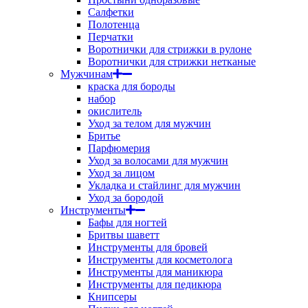
Салфетки
Полотенца
Перчатки
Воротнички для стрижки в рулоне
Воротнички для стрижки нетканые
Мужчинам
краска для бороды
набор
окислитель
Уход за телом для мужчин
Бритье
Парфюмерия
Уход за волосами для мужчин
Уход за лицом
Укладка и стайлинг для мужчин
Уход за бородой
Инструменты
Бафы для ногтей
Бритвы шаветт
Инструменты для бровей
Инструменты для косметолога
Инструменты для маникюра
Инструменты для педикюра
Книпсеры