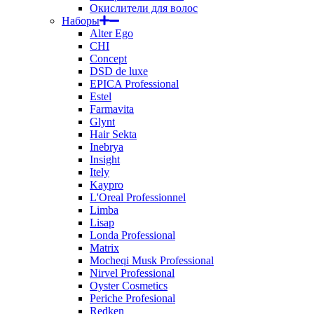
Окислители для волос
Наборы
Alter Ego
CHI
Concept
DSD de luxe
EPICA Professional
Estel
Farmavita
Glynt
Hair Sekta
Inebrya
Insight
Itely
Kaypro
L'Oreal Professionnel
Limba
Lisap
Londa Professional
Matrix
Mocheqi Musk Professional
Nirvel Professional
Oyster Cosmetics
Periche Profesional
Redken