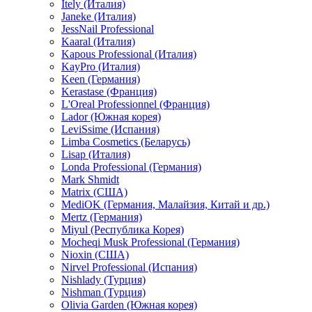
Itely (Италия)
Janeke (Италия)
JessNail Professional
Kaaral (Италия)
Kapous Professional (Италия)
KayPro (Италия)
Keen (Германия)
Kerastase (Франция)
L'Oreal Professionnel (Франция)
Lador (Южная корея)
LeviSsime (Испания)
Limba Cosmetics (Беларусь)
Lisap (Италия)
Londa Professional (Германия)
Mark Shmidt
Matrix (США)
MediOK (Германия, Малайзия, Китай и др.)
Mertz (Германия)
Miyul (Республика Корея)
Mocheqi Musk Professional (Германия)
Nioxin (США)
Nirvel Professional (Испания)
Nishlady (Турция)
Nishman (Турция)
Olivia Garden (Южная корея)