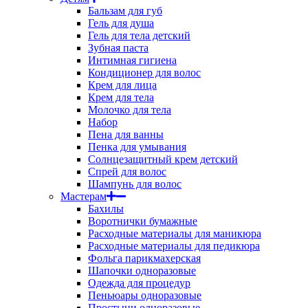
Бальзам для губ
Гель для душа
Гель для тела детский
Зубная паста
Интимная гигиена
Кондиционер для волос
Крем для лица
Крем для тела
Молочко для тела
Набор
Пена для ванны
Пенка для умывания
Солнцезащитный крем детский
Спрей для волос
Шампунь для волос
Мастерам
Бахилы
Воротнички бумажные
Расходные материалы для маникюра
Расходные материалы для педикюра
Фольга парикмахерская
Шапочки одноразовые
Одежда для процедур
Пеньюары одноразовые
Простыни одноразовые