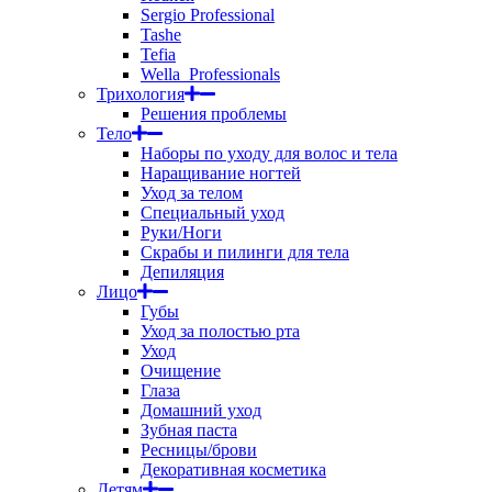
Sergio Professional
Tashe
Tefia
Wella_Professionals
Трихология
Решения проблемы
Тело
Наборы по уходу для волос и тела
Наращивание ногтей
Уход за телом
Специальный уход
Руки/Ноги
Скрабы и пилинги для тела
Депиляция
Лицо
Губы
Уход за полостью рта
Уход
Очищение
Глаза
Домашний уход
Зубная паста
Ресницы/брови
Декоративная косметика
Детям