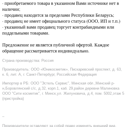
· приобретаемого товара в указанном Вами источнике нет в
наличии;
· продавец находится за пределами Республики Беларусь;
· продавец не имеет официального статуса (ООО, ИП и т.п.)
· указанный вами продавец торгует контрабандными или
поддельными товарами.
Предложение не является публичной офертой. Каждое
обращение рассматривается индивидуально.
Страна производства: Россия
Производитель: ООО «Юникосметик», Пискаревский проспект, д. 63,
к. 6, лит. А, г. Санкт-Петербург, Российская Федерация
Импортер в РБ: ООО "Эстель Сервис", Минская обл.,Минский р-
н,Боровлянский с/с, д.32, корп.1, каб. 29,район деревни Малиновка
ООО "Сити косметик", г. Минск,ул. Жилуновича, д.4, пом. 5002,этаж 5
(пристройка)
–
Производители оставляют за собой право изменять внешний вид,