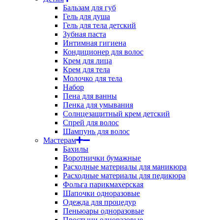
Бальзам для губ
Гель для душа
Гель для тела детский
Зубная паста
Интимная гигиена
Кондиционер для волос
Крем для лица
Крем для тела
Молочко для тела
Набор
Пена для ванны
Пенка для умывания
Солнцезащитный крем детский
Спрей для волос
Шампунь для волос
Мастерам
Бахилы
Воротнички бумажные
Расходные материалы для маникюра
Расходные материалы для педикюра
Фольга парикмахерская
Шапочки одноразовые
Одежда для процедур
Пеньюары одноразовые
Простыни одноразовые