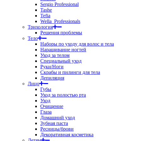
Sergio Professional
Tashe
Tefia
Wella_Professionals
Трихология
Решения проблемы
Тело
Наборы по уходу для волос и тела
Наращивание ногтей
Уход за телом
Специальный уход
Руки/Ноги
Скрабы и пилинги для тела
Депиляция
Лицо
Губы
Уход за полостью рта
Уход
Очищение
Глаза
Домашний уход
Зубная паста
Ресницы/брови
Декоративная косметика
Детям