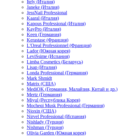
Itely (Италия)
Janeke (Италия)
JessNail Professional
Kaaral (Италия)
Kapous Professional (Италия)
KayPro (Италия)
Keen (Германия)
Kerastase (Франция)
L'Oreal Professionnel (Франция)
Lador (Южная корея)
LeviSsime (Испания)
Limba Cosmetics (Беларусь)
Lisap (Италия)
Londa Professional (Германия)
Mark Shmidt
Matrix (США)
MediOK (Германия, Малайзия, Китай и др.)
Mertz (Германия)
Miyul (Республика Корея)
Mocheqi Musk Professional (Германия)
Nioxin (США)
Nirvel Professional (Испания)
Nishlady (Турция)
Nishman (Турция)
Olivia Garden (Южная корея)