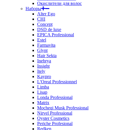
Окислители для волос
Наборы
Alter Ego
CHI
Concept
DSD de luxe
EPICA Professional
Estel
Farmavita
Glynt
Hair Sekta
Inebrya
Insight
Itely
Kaypro
L'Oreal Professionnel
Limba
Lisap
Londa Professional
Matrix
Mocheqi Musk Professional
Nirvel Professional
Oyster Cosmetics
Periche Profesional
Redken