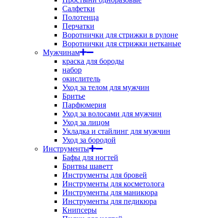
Салфетки
Полотенца
Перчатки
Воротнички для стрижки в рулоне
Воротнички для стрижки нетканые
Мужчинам
краска для бороды
набор
окислитель
Уход за телом для мужчин
Бритье
Парфюмерия
Уход за волосами для мужчин
Уход за лицом
Укладка и стайлинг для мужчин
Уход за бородой
Инструменты
Бафы для ногтей
Бритвы шаветт
Инструменты для бровей
Инструменты для косметолога
Инструменты для маникюра
Инструменты для педикюра
Книпсеры