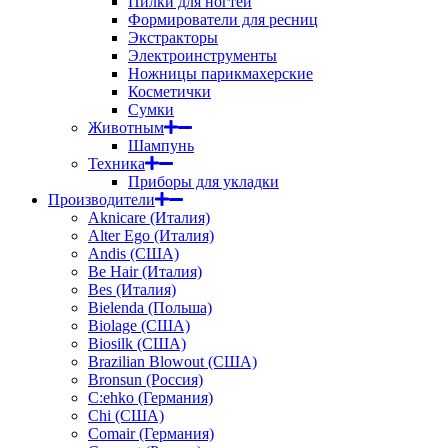
Пилки для ногтей
Формирователи для ресниц
Экстракторы
Электроинструменты
Ножницы парикмахерские
Косметички
Сумки
Животным
Шампунь
Техника
Приборы для укладки
Производители
Aknicare (Италия)
Alter Ego (Италия)
Andis (США)
Be Hair (Италия)
Bes (Италия)
Bielenda (Польша)
Biolage (США)
Biosilk (США)
Brazilian Blowout (США)
Bronsun (Россия)
C:ehko (Германия)
Chi (США)
Comair (Германия)