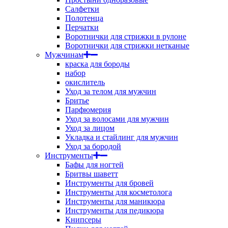
Салфетки
Полотенца
Перчатки
Воротнички для стрижки в рулоне
Воротнички для стрижки нетканые
Мужчинам
краска для бороды
набор
окислитель
Уход за телом для мужчин
Бритье
Парфюмерия
Уход за волосами для мужчин
Уход за лицом
Укладка и стайлинг для мужчин
Уход за бородой
Инструменты
Бафы для ногтей
Бритвы шаветт
Инструменты для бровей
Инструменты для косметолога
Инструменты для маникюра
Инструменты для педикюра
Книпсеры