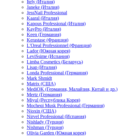
Itely (Италия)
Janeke (Италия)
JessNail Professional
Kaaral (Италия)
Kapous Professional (Италия)
KayPro (Италия)
Keen (Германия)
Kerastase (Франция)
L'Oreal Professionnel (Франция)
Lador (Южная корея)
LeviSsime (Испания)
Limba Cosmetics (Беларусь)
Lisap (Италия)
Londa Professional (Германия)
Mark Shmidt
Matrix (США)
MediOK (Германия, Малайзия, Китай и др.)
Mertz (Германия)
Miyul (Республика Корея)
Mocheqi Musk Professional (Германия)
Nioxin (США)
Nirvel Professional (Испания)
Nishlady (Турция)
Nishman (Турция)
Olivia Garden (Южная корея)