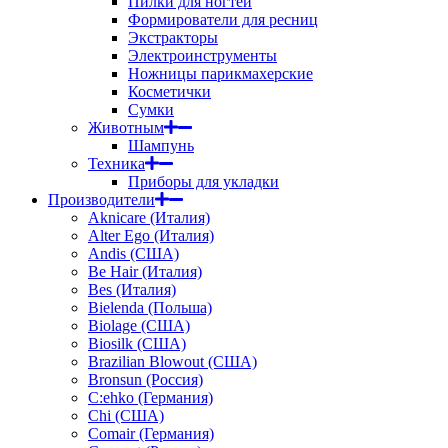
Пилки для ногтей
Формирователи для ресниц
Экстракторы
Электроинструменты
Ножницы парикмахерские
Косметички
Сумки
Животным
Шампунь
Техника
Приборы для укладки
Производители
Aknicare (Италия)
Alter Ego (Италия)
Andis (США)
Be Hair (Италия)
Bes (Италия)
Bielenda (Польша)
Biolage (США)
Biosilk (США)
Brazilian Blowout (США)
Bronsun (Россия)
C:ehko (Германия)
Chi (США)
Comair (Германия)