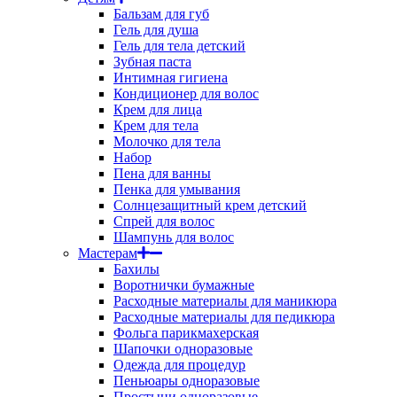
Бальзам для губ
Гель для душа
Гель для тела детский
Зубная паста
Интимная гигиена
Кондиционер для волос
Крем для лица
Крем для тела
Молочко для тела
Набор
Пена для ванны
Пенка для умывания
Солнцезащитный крем детский
Спрей для волос
Шампунь для волос
Мастерам
Бахилы
Воротнички бумажные
Расходные материалы для маникюра
Расходные материалы для педикюра
Фольга парикмахерская
Шапочки одноразовые
Одежда для процедур
Пеньюары одноразовые
Простыни одноразовые