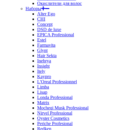
Окислители для волос
Наборы
Alter Ego
CHI
Concept
DSD de luxe
EPICA Professional
Estel
Farmavita
Glynt
Hair Sekta
Inebrya
Insight
Itely
Kaypro
L'Oreal Professionnel
Limba
Lisap
Londa Professional
Matrix
Mocheqi Musk Professional
Nirvel Professional
Oyster Cosmetics
Periche Profesional
Redken