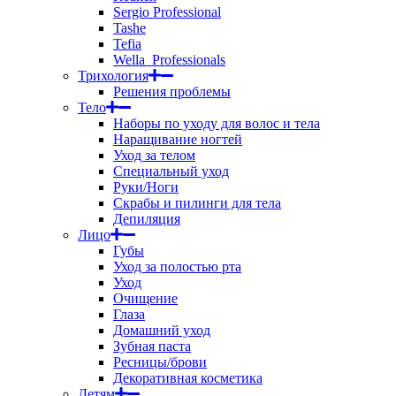
Sergio Professional
Tashe
Tefia
Wella_Professionals
Трихология
Решения проблемы
Тело
Наборы по уходу для волос и тела
Наращивание ногтей
Уход за телом
Специальный уход
Руки/Ноги
Скрабы и пилинги для тела
Депиляция
Лицо
Губы
Уход за полостью рта
Уход
Очищение
Глаза
Домашний уход
Зубная паста
Ресницы/брови
Декоративная косметика
Детям