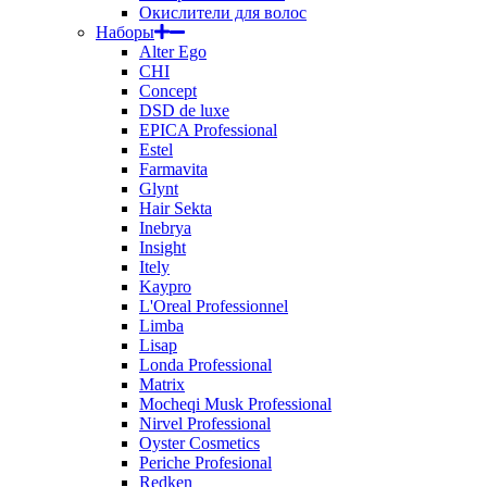
Окислители для волос
Наборы
Alter Ego
CHI
Concept
DSD de luxe
EPICA Professional
Estel
Farmavita
Glynt
Hair Sekta
Inebrya
Insight
Itely
Kaypro
L'Oreal Professionnel
Limba
Lisap
Londa Professional
Matrix
Mocheqi Musk Professional
Nirvel Professional
Oyster Cosmetics
Periche Profesional
Redken