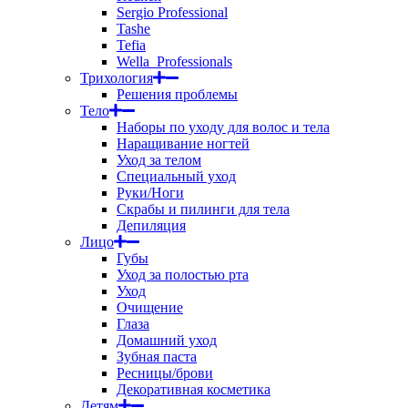
Sergio Professional
Tashe
Tefia
Wella_Professionals
Трихология
Решения проблемы
Тело
Наборы по уходу для волос и тела
Наращивание ногтей
Уход за телом
Специальный уход
Руки/Ноги
Скрабы и пилинги для тела
Депиляция
Лицо
Губы
Уход за полостью рта
Уход
Очищение
Глаза
Домашний уход
Зубная паста
Ресницы/брови
Декоративная косметика
Детям