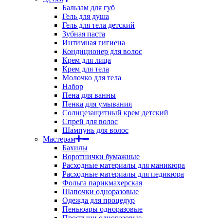
Бальзам для губ
Гель для душа
Гель для тела детский
Зубная паста
Интимная гигиена
Кондиционер для волос
Крем для лица
Крем для тела
Молочко для тела
Набор
Пена для ванны
Пенка для умывания
Солнцезащитный крем детский
Спрей для волос
Шампунь для волос
Мастерам
Бахилы
Воротнички бумажные
Расходные материалы для маникюра
Расходные материалы для педикюра
Фольга парикмахерская
Шапочки одноразовые
Одежда для процедур
Пеньюары одноразовые
Простыни одноразовые