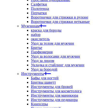
Салфетки
Полотенца
Перчатки
Воротнички для стрижки в рулоне
Воротнички для стрижки нетканые
Мужчинам
краска для бороды
набор
окислитель
Уход за телом для мужчин
Бритье
Парфюмерия
Уход за волосами для мужчин
Уход за лицом
Укладка и стайлинг для мужчин
Уход за бородой
Инструменты
Бафы для ногтей
Бритвы шаветт
Инструменты для бровей
Инструменты для косметолога
Инструменты для маникюра
Инструменты для педикюра
Книпсеры