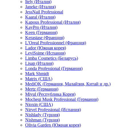
Itely (Италия)
Janeke (Италия)
JessNail Professional
Kaaral (Италия)
Kapous Professional (Италия)
KayPro (Италия)
Keen (Германия)
Kerastase (Франция)
L'Oreal Professionnel (Франция)
Lador (Южная корея)
LeviSsime (Испания)
Limba Cosmetics (Беларусь)
Lisap (Италия)
Londa Professional (Германия)
Mark Shmidt
Matrix (США)
MediOK (Германия, Малайзия, Китай и др.)
Mertz (Германия)
Miyul (Республика Корея)
Mocheqi Musk Professional (Германия)
Nioxin (США)
Nirvel Professional (Испания)
Nishlady (Турция)
Nishman (Турция)
Olivia Garden (Южная корея)