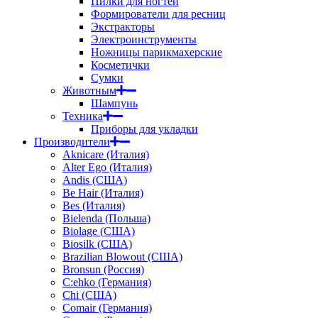
Пилки для ногтей
Формирователи для ресниц
Экстракторы
Электроинструменты
Ножницы парикмахерские
Косметички
Сумки
Животным
Шампунь
Техника
Приборы для укладки
Производители
Aknicare (Италия)
Alter Ego (Италия)
Andis (США)
Be Hair (Италия)
Bes (Италия)
Bielenda (Польша)
Biolage (США)
Biosilk (США)
Brazilian Blowout (США)
Bronsun (Россия)
C:ehko (Германия)
Chi (США)
Comair (Германия)