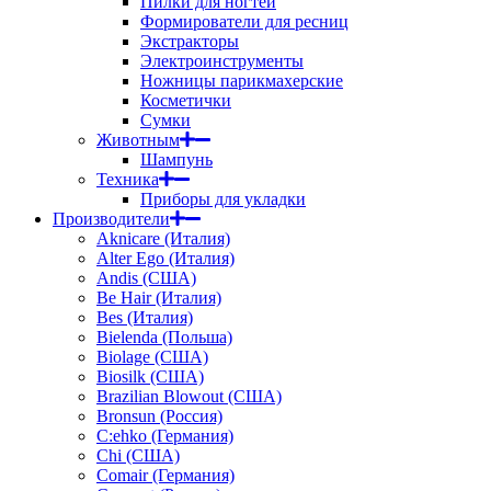
Пилки для ногтей
Формирователи для ресниц
Экстракторы
Электроинструменты
Ножницы парикмахерские
Косметички
Сумки
Животным
Шампунь
Техника
Приборы для укладки
Производители
Aknicare (Италия)
Alter Ego (Италия)
Andis (США)
Be Hair (Италия)
Bes (Италия)
Bielenda (Польша)
Biolage (США)
Biosilk (США)
Brazilian Blowout (США)
Bronsun (Россия)
C:ehko (Германия)
Chi (США)
Comair (Германия)