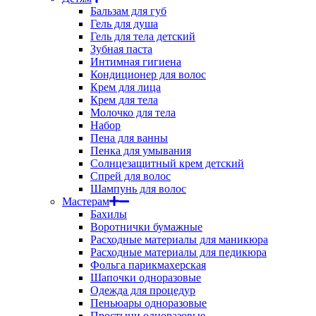
Бальзам для губ
Гель для душа
Гель для тела детский
Зубная паста
Интимная гигиена
Кондиционер для волос
Крем для лица
Крем для тела
Молочко для тела
Набор
Пена для ванны
Пенка для умывания
Солнцезащитный крем детский
Спрей для волос
Шампунь для волос
Мастерам
Бахилы
Воротнички бумажные
Расходные материалы для маникюра
Расходные материалы для педикюра
Фольга парикмахерская
Шапочки одноразовые
Одежда для процедур
Пеньюары одноразовые
Простыни одноразовые