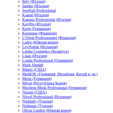
Itely (Италия)
Janeke (Италия)
JessNail Professional
Kaaral (Италия)
Kapous Professional (Италия)
KayPro (Италия)
Keen (Германия)
Kerastase (Франция)
L'Oreal Professionnel (Франция)
Lador (Южная корея)
LeviSsime (Испания)
Limba Cosmetics (Беларусь)
Lisap (Италия)
Londa Professional (Германия)
Mark Shmidt
Matrix (США)
MediOK (Германия, Малайзия, Китай и др.)
Mertz (Германия)
Miyul (Республика Корея)
Mocheqi Musk Professional (Германия)
Nioxin (США)
Nirvel Professional (Испания)
Nishlady (Турция)
Nishman (Турция)
Olivia Garden (Южная корея)