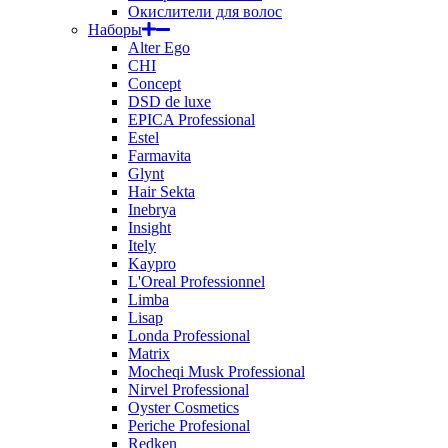
Окислители для волос
Наборы
Alter Ego
CHI
Concept
DSD de luxe
EPICA Professional
Estel
Farmavita
Glynt
Hair Sekta
Inebrya
Insight
Itely
Kaypro
L'Oreal Professionnel
Limba
Lisap
Londa Professional
Matrix
Mocheqi Musk Professional
Nirvel Professional
Oyster Cosmetics
Periche Profesional
Redken