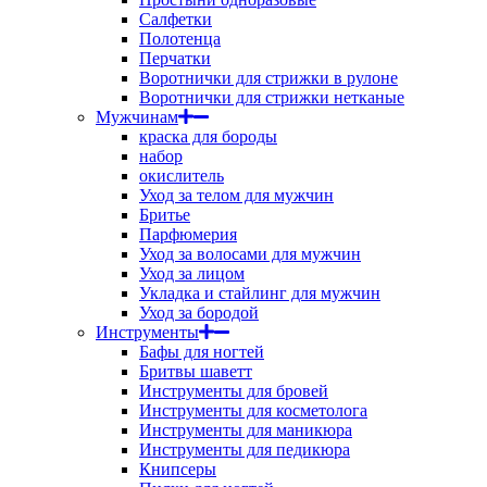
Салфетки
Полотенца
Перчатки
Воротнички для стрижки в рулоне
Воротнички для стрижки нетканые
Мужчинам
краска для бороды
набор
окислитель
Уход за телом для мужчин
Бритье
Парфюмерия
Уход за волосами для мужчин
Уход за лицом
Укладка и стайлинг для мужчин
Уход за бородой
Инструменты
Бафы для ногтей
Бритвы шаветт
Инструменты для бровей
Инструменты для косметолога
Инструменты для маникюра
Инструменты для педикюра
Книпсеры