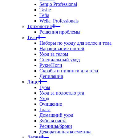
Sergio Professional
Tashe
Tefia
Wella_Professionals
Трихология
Решения проблемы
Тело
Наборы по уходу для волос и тела
Наращивание ногтей
Уход за телом
Специальный уход
Руки/Ноги
Скрабы и пилинги для тела
Депиляция
Лицо
Губы
Уход за полостью рта
Уход
Очищение
Глаза
Домашний уход
Зубная паста
Ресницы/брови
Декоративная косметика
Детям