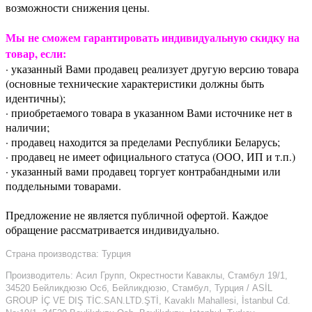
возможности снижения цены.
Мы не сможем гарантировать индивидуальную скидку на
товар, если:
· указанный Вами продавец реализует другую версию товара
(основные технические характеристики должны быть
идентичны);
· приобретаемого товара в указанном Вами источнике нет в
наличии;
· продавец находится за пределами Республики Беларусь;
· продавец не имеет официального статуса (ООО, ИП и т.п.)
· указанный вами продавец торгует контрабандными или
поддельными товарами.
Предложение не является публичной офертой. Каждое
обращение рассматривается индивидуально.
Страна производства: Турция
Производитель: Асил Групп, Окрестности Каваклы, Стамбул 19/1,
34520 Бейликдюзю Осб, Бейликдюзю, Стамбул, Турция / ASİL
GROUP İÇ VE DIŞ TİC.SAN.LTD.ŞTİ, Kavaklı Mahallesi, İstanbul Cd.