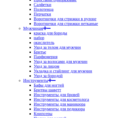
Салфетки
Полотенца
Перчатки
Воротнички для стрижки в рулоне
Воротнички для стрижки нетканые
Мужчинам
краска для бороды
набор
окислитель
Уход за телом для мужчин
Бритье
Парфюмерия
Уход за волосами для мужчин
Уход за лицом
Укладка и стайлинг для мужчин
Уход за бородой
Инструменты
Бафы для ногтей
Бритвы шаветт
Инструменты для бровей
Инструменты для косметолога
Инструменты для маникюра
Инструменты для педикюра
Книпсеры