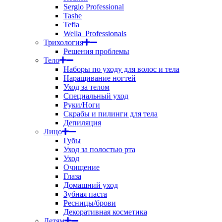
Sergio Professional
Tashe
Tefia
Wella_Professionals
Трихология
Решения проблемы
Тело
Наборы по уходу для волос и тела
Наращивание ногтей
Уход за телом
Специальный уход
Руки/Ноги
Скрабы и пилинги для тела
Депиляция
Лицо
Губы
Уход за полостью рта
Уход
Очищение
Глаза
Домашний уход
Зубная паста
Ресницы/брови
Декоративная косметика
Детям