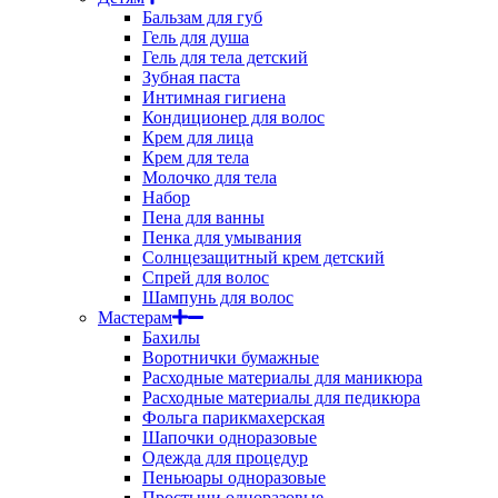
Бальзам для губ
Гель для душа
Гель для тела детский
Зубная паста
Интимная гигиена
Кондиционер для волос
Крем для лица
Крем для тела
Молочко для тела
Набор
Пена для ванны
Пенка для умывания
Солнцезащитный крем детский
Спрей для волос
Шампунь для волос
Мастерам
Бахилы
Воротнички бумажные
Расходные материалы для маникюра
Расходные материалы для педикюра
Фольга парикмахерская
Шапочки одноразовые
Одежда для процедур
Пеньюары одноразовые
Простыни одноразовые