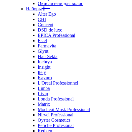
Окислители для волос
Наборы
Alter Ego
CHI
Concept
DSD de luxe
EPICA Professional
Estel
Farmavita
Glynt
Hair Sekta
Inebrya
Insight
Itely
Kaypro
L'Oreal Professionnel
Limba
Lisap
Londa Professional
Matrix
Mocheqi Musk Professional
Nirvel Professional
Oyster Cosmetics
Periche Profesional
Redken