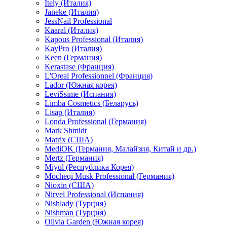
Itely (Италия)
Janeke (Италия)
JessNail Professional
Kaaral (Италия)
Kapous Professional (Италия)
KayPro (Италия)
Keen (Германия)
Kerastase (Франция)
L'Oreal Professionnel (Франция)
Lador (Южная корея)
LeviSsime (Испания)
Limba Cosmetics (Беларусь)
Lisap (Италия)
Londa Professional (Германия)
Mark Shmidt
Matrix (США)
MediOK (Германия, Малайзия, Китай и др.)
Mertz (Германия)
Miyul (Республика Корея)
Mocheqi Musk Professional (Германия)
Nioxin (США)
Nirvel Professional (Испания)
Nishlady (Турция)
Nishman (Турция)
Olivia Garden (Южная корея)