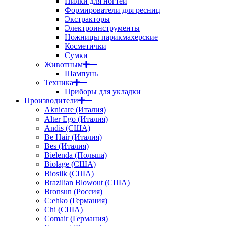
Пилки для ногтей
Формирователи для ресниц
Экстракторы
Электроинструменты
Ножницы парикмахерские
Косметички
Сумки
Животным
Шампунь
Техника
Приборы для укладки
Производители
Aknicare (Италия)
Alter Ego (Италия)
Andis (США)
Be Hair (Италия)
Bes (Италия)
Bielenda (Польша)
Biolage (США)
Biosilk (США)
Brazilian Blowout (США)
Bronsun (Россия)
C:ehko (Германия)
Chi (США)
Comair (Германия)