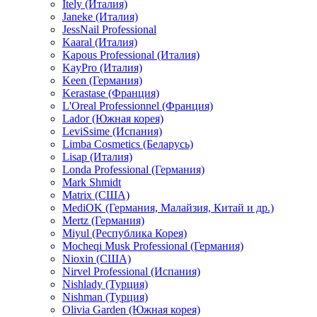
Itely (Италия)
Janeke (Италия)
JessNail Professional
Kaaral (Италия)
Kapous Professional (Италия)
KayPro (Италия)
Keen (Германия)
Kerastase (Франция)
L'Oreal Professionnel (Франция)
Lador (Южная корея)
LeviSsime (Испания)
Limba Cosmetics (Беларусь)
Lisap (Италия)
Londa Professional (Германия)
Mark Shmidt
Matrix (США)
MediOK (Германия, Малайзия, Китай и др.)
Mertz (Германия)
Miyul (Республика Корея)
Mocheqi Musk Professional (Германия)
Nioxin (США)
Nirvel Professional (Испания)
Nishlady (Турция)
Nishman (Турция)
Olivia Garden (Южная корея)