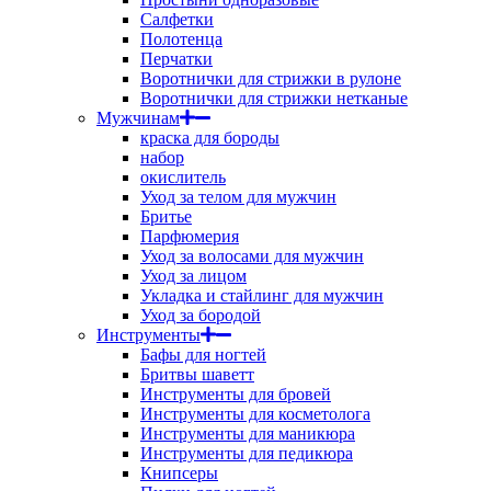
Салфетки
Полотенца
Перчатки
Воротнички для стрижки в рулоне
Воротнички для стрижки нетканые
Мужчинам
краска для бороды
набор
окислитель
Уход за телом для мужчин
Бритье
Парфюмерия
Уход за волосами для мужчин
Уход за лицом
Укладка и стайлинг для мужчин
Уход за бородой
Инструменты
Бафы для ногтей
Бритвы шаветт
Инструменты для бровей
Инструменты для косметолога
Инструменты для маникюра
Инструменты для педикюра
Книпсеры