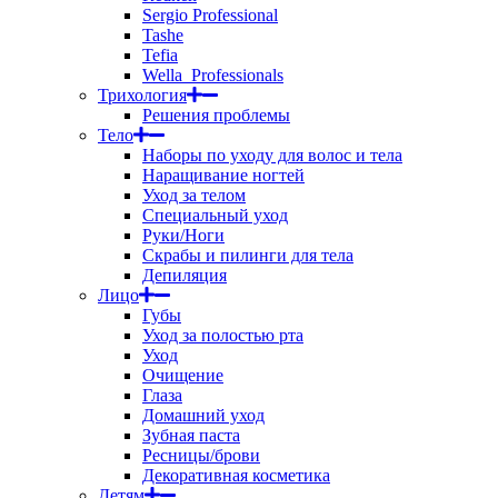
Sergio Professional
Tashe
Tefia
Wella_Professionals
Трихология
Решения проблемы
Тело
Наборы по уходу для волос и тела
Наращивание ногтей
Уход за телом
Специальный уход
Руки/Ноги
Скрабы и пилинги для тела
Депиляция
Лицо
Губы
Уход за полостью рта
Уход
Очищение
Глаза
Домашний уход
Зубная паста
Ресницы/брови
Декоративная косметика
Детям