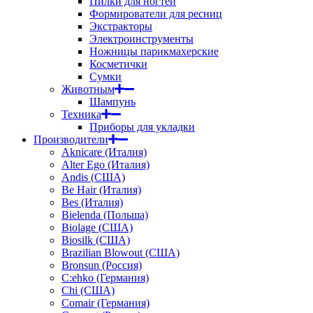
Пилки для ногтей
Формирователи для ресниц
Экстракторы
Электроинструменты
Ножницы парикмахерские
Косметички
Сумки
Животным
Шампунь
Техника
Приборы для укладки
Производители
Aknicare (Италия)
Alter Ego (Италия)
Andis (США)
Be Hair (Италия)
Bes (Италия)
Bielenda (Польша)
Biolage (США)
Biosilk (США)
Brazilian Blowout (США)
Bronsun (Россия)
C:ehko (Германия)
Chi (США)
Comair (Германия)