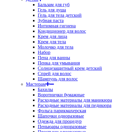
Бальзам для губ
Гель для душа
Гель для тела детский
Зубная паста
Интимная гигиена
Кондиционер для волос
Крем для лица
Крем для тела
Молочко для тела
Набор
Пена для ванны
Пенка для умывания
Солнцезащитный крем детский
Спрей для волос
Шампунь для волос
Мастерам
Бахилы
Воротнички бумажные
Расходные материалы для маникюра
Расходные материалы для педикюра
Фольга парикмахерская
Шапочки одноразовые
Одежда для процедур
Пеньюары одноразовые
Простыни одноразовые