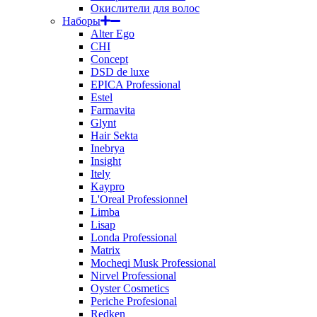
Окислители для волос
Наборы
Alter Ego
CHI
Concept
DSD de luxe
EPICA Professional
Estel
Farmavita
Glynt
Hair Sekta
Inebrya
Insight
Itely
Kaypro
L'Oreal Professionnel
Limba
Lisap
Londa Professional
Matrix
Mocheqi Musk Professional
Nirvel Professional
Oyster Cosmetics
Periche Profesional
Redken