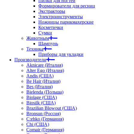
Пилки для ногтей
Формирователи для ресниц
Экстракторы
Электроинструменты
Ножницы парикмахерские
Косметички
Сумки
Животным
Шампунь
Техника
Приборы для укладки
Производители
Aknicare (Италия)
Alter Ego (Италия)
Andis (США)
Be Hair (Италия)
Bes (Италия)
Bielenda (Польша)
Biolage (США)
Biosilk (США)
Brazilian Blowout (США)
Bronsun (Россия)
C:ehko (Германия)
Chi (США)
Comair (Германия)