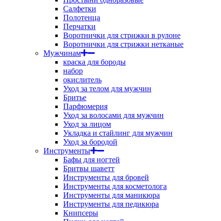
Салфетки
Полотенца
Перчатки
Воротнички для стрижки в рулоне
Воротнички для стрижки нетканые
Мужчинам
краска для бороды
набор
окислитель
Уход за телом для мужчин
Бритье
Парфюмерия
Уход за волосами для мужчин
Уход за лицом
Укладка и стайлинг для мужчин
Уход за бородой
Инструменты
Бафы для ногтей
Бритвы шаветт
Инструменты для бровей
Инструменты для косметолога
Инструменты для маникюра
Инструменты для педикюра
Книпсеры