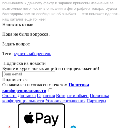
пониманием к данному факту и заранее приносим извинения за
возможные неточности в описании и фотографиях товара. Будем
благодарны вам за сообщение об ошибках — это поможет сделать
наш каталог еще точнее!
Написать отзыв
Пока не было вопросов.
Задать вопрос
Теги:
купитьнаборестель
Подписка на новости
Будьте в курсе новых акций и спецпредложений!
Подписаться
Ознакомлен и согласен с текстом
Политика
конфиденциальности
Оплата
Доставка
Гарантия
Возврат и обмен
Политика
конфиденциальности
Условия соглашения
Партнеры