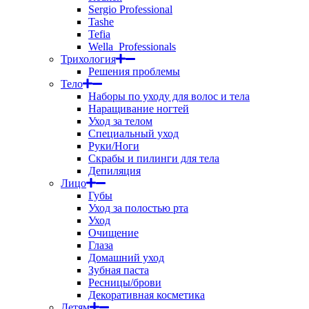
Sergio Professional
Tashe
Tefia
Wella_Professionals
Трихология
Решения проблемы
Тело
Наборы по уходу для волос и тела
Наращивание ногтей
Уход за телом
Специальный уход
Руки/Ноги
Скрабы и пилинги для тела
Депиляция
Лицо
Губы
Уход за полостью рта
Уход
Очищение
Глаза
Домашний уход
Зубная паста
Ресницы/брови
Декоративная косметика
Детям