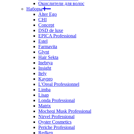
Окислители для волос
Наборы
Alter Ego
CHI
Concept
DSD de luxe
EPICA Professional
Estel
Farmavita
Glynt
Hair Sekta
Inebrya
Insight
Itely
Kaypro
L'Oreal Professionnel
Limba
Lisap
Londa Professional
Matrix
Mocheqi Musk Professional
Nirvel Professional
Oyster Cosmetics
Periche Profesional
Redken