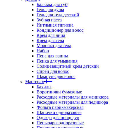
Бальзам для губ
Гель для душа
Гель для тела детский
Зубная паста
Интимная гигиена
Кондиционер для волос
Крем для лица
Крем для тела
Молочко для тела
Набор
Пена для ванны
Пенка для умывания
Солнцезащитный крем детский
Спрей для волос
Шампунь для волос
Мастерам
Бахилы
Воротнички бумажные
Расходные материалы для маникюра
Расходные материалы для педикюра
Фольга парикмахерская
Шапочки одноразовые
Одежда для процедур
Пеньюары одноразовые
Простыни одноразовые