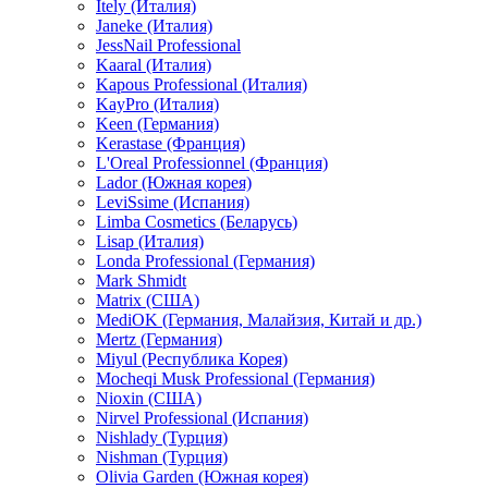
Itely (Италия)
Janeke (Италия)
JessNail Professional
Kaaral (Италия)
Kapous Professional (Италия)
KayPro (Италия)
Keen (Германия)
Kerastase (Франция)
L'Oreal Professionnel (Франция)
Lador (Южная корея)
LeviSsime (Испания)
Limba Cosmetics (Беларусь)
Lisap (Италия)
Londa Professional (Германия)
Mark Shmidt
Matrix (США)
MediOK (Германия, Малайзия, Китай и др.)
Mertz (Германия)
Miyul (Республика Корея)
Mocheqi Musk Professional (Германия)
Nioxin (США)
Nirvel Professional (Испания)
Nishlady (Турция)
Nishman (Турция)
Olivia Garden (Южная корея)