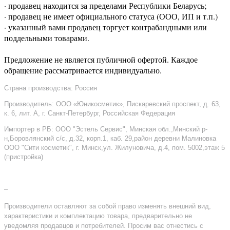
· продавец находится за пределами Республики Беларусь;
· продавец не имеет официального статуса (ООО, ИП и т.п.)
· указанный вами продавец торгует контрабандными или
поддельными товарами.
Предложение не является публичной офертой. Каждое
обращение рассматривается индивидуально.
Страна производства: Россия
Производитель: ООО «Юникосметик», Пискаревский проспект, д. 63,
к. 6, лит. А, г. Санкт-Петербург, Российская Федерация
Импортер в РБ: ООО "Эстель Сервис", Минская обл.,Минский р-
н,Боровлянский с/с, д.32, корп.1, каб. 29,район деревни Малиновка
ООО "Сити косметик", г. Минск,ул. Жилуновича, д.4, пом. 5002,этаж 5
(пристройка)
–
Производители оставляют за собой право изменять внешний вид,
характеристики и комплектацию товара, предварительно не
уведомляя продавцов и потребителей. Просим вас отнестись с