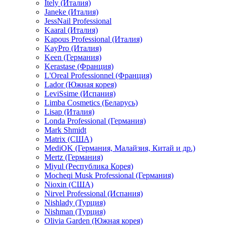
Itely (Италия)
Janeke (Италия)
JessNail Professional
Kaaral (Италия)
Kapous Professional (Италия)
KayPro (Италия)
Keen (Германия)
Kerastase (Франция)
L'Oreal Professionnel (Франция)
Lador (Южная корея)
LeviSsime (Испания)
Limba Cosmetics (Беларусь)
Lisap (Италия)
Londa Professional (Германия)
Mark Shmidt
Matrix (США)
MediOK (Германия, Малайзия, Китай и др.)
Mertz (Германия)
Miyul (Республика Корея)
Mocheqi Musk Professional (Германия)
Nioxin (США)
Nirvel Professional (Испания)
Nishlady (Турция)
Nishman (Турция)
Olivia Garden (Южная корея)