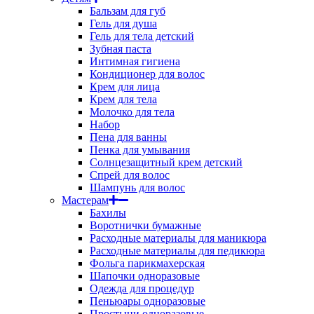
Бальзам для губ
Гель для душа
Гель для тела детский
Зубная паста
Интимная гигиена
Кондиционер для волос
Крем для лица
Крем для тела
Молочко для тела
Набор
Пена для ванны
Пенка для умывания
Солнцезащитный крем детский
Спрей для волос
Шампунь для волос
Мастерам
Бахилы
Воротнички бумажные
Расходные материалы для маникюра
Расходные материалы для педикюра
Фольга парикмахерская
Шапочки одноразовые
Одежда для процедур
Пеньюары одноразовые
Простыни одноразовые