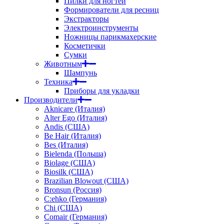
Пилки для ногтей
Формирователи для ресниц
Экстракторы
Электроинструменты
Ножницы парикмахерские
Косметички
Сумки
Животным
Шампунь
Техника
Приборы для укладки
Производители
Aknicare (Италия)
Alter Ego (Италия)
Andis (США)
Be Hair (Италия)
Bes (Италия)
Bielenda (Польша)
Biolage (США)
Biosilk (США)
Brazilian Blowout (США)
Bronsun (Россия)
C:ehko (Германия)
Chi (США)
Comair (Германия)