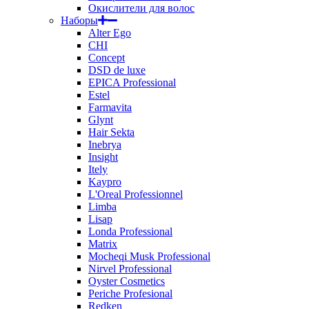
Окислители для волос
Наборы
Alter Ego
CHI
Concept
DSD de luxe
EPICA Professional
Estel
Farmavita
Glynt
Hair Sekta
Inebrya
Insight
Itely
Kaypro
L'Oreal Professionnel
Limba
Lisap
Londa Professional
Matrix
Mocheqi Musk Professional
Nirvel Professional
Oyster Cosmetics
Periche Profesional
Redken