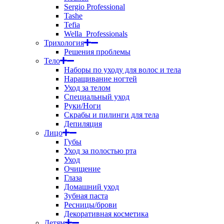
Sergio Professional
Tashe
Tefia
Wella_Professionals
Трихология
Решения проблемы
Тело
Наборы по уходу для волос и тела
Наращивание ногтей
Уход за телом
Специальный уход
Руки/Ноги
Скрабы и пилинги для тела
Депиляция
Лицо
Губы
Уход за полостью рта
Уход
Очищение
Глаза
Домашний уход
Зубная паста
Ресницы/брови
Декоративная косметика
Детям