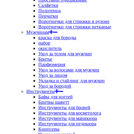
Салфетки
Полотенца
Перчатки
Воротнички для стрижки в рулоне
Воротнички для стрижки нетканые
Мужчинам
краска для бороды
набор
окислитель
Уход за телом для мужчин
Бритье
Парфюмерия
Уход за волосами для мужчин
Уход за лицом
Укладка и стайлинг для мужчин
Уход за бородой
Инструменты
Бафы для ногтей
Бритвы шаветт
Инструменты для бровей
Инструменты для косметолога
Инструменты для маникюра
Инструменты для педикюра
Книпсеры