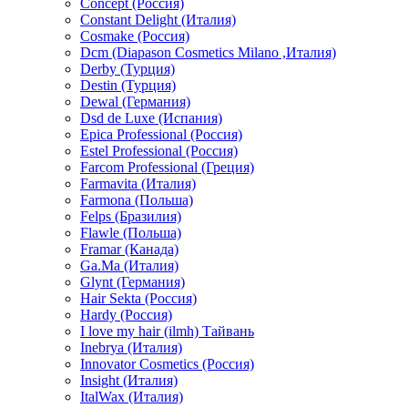
Concept (Россия)
Constant Delight (Италия)
Cosmake (Россия)
Dcm (Diapason Cosmetics Milano ,Италия)
Derby (Турция)
Destin (Турция)
Dewal (Германия)
Dsd de Luxe (Испания)
Epica Professional (Россия)
Estel Professional (Россия)
Farcom Professional (Греция)
Farmavita (Италия)
Farmona (Польша)
Felps (Бразилия)
Flawle (Польша)
Framar (Канада)
Ga.Ma (Италия)
Glynt (Германия)
Hair Sekta (Россия)
Hardy (Россия)
I love my hair (ilmh) Тайвань
Inebrya (Италия)
Innovator Cosmetics (Россия)
Insight (Италия)
ItalWax (Италия)