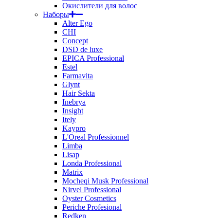
Окислители для волос
Наборы
Alter Ego
CHI
Concept
DSD de luxe
EPICA Professional
Estel
Farmavita
Glynt
Hair Sekta
Inebrya
Insight
Itely
Kaypro
L'Oreal Professionnel
Limba
Lisap
Londa Professional
Matrix
Mocheqi Musk Professional
Nirvel Professional
Oyster Cosmetics
Periche Profesional
Redken