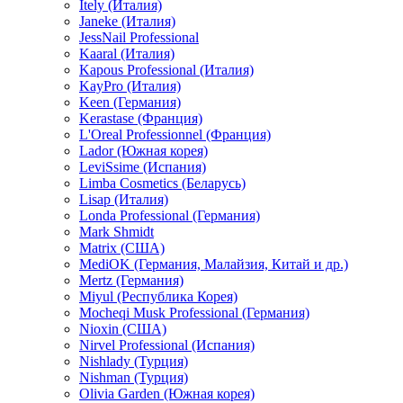
Itely (Италия)
Janeke (Италия)
JessNail Professional
Kaaral (Италия)
Kapous Professional (Италия)
KayPro (Италия)
Keen (Германия)
Kerastase (Франция)
L'Oreal Professionnel (Франция)
Lador (Южная корея)
LeviSsime (Испания)
Limba Cosmetics (Беларусь)
Lisap (Италия)
Londa Professional (Германия)
Mark Shmidt
Matrix (США)
MediOK (Германия, Малайзия, Китай и др.)
Mertz (Германия)
Miyul (Республика Корея)
Mocheqi Musk Professional (Германия)
Nioxin (США)
Nirvel Professional (Испания)
Nishlady (Турция)
Nishman (Турция)
Olivia Garden (Южная корея)