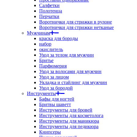
Салфетки
Полотенца
Перчатки
Воротнички для стрижки в рулоне
Воротнички для стрижки нетканые
Мужчинам
краска для бороды
набор
окислитель
Уход за телом для мужчин
Бритье
Парфюмерия
Уход за волосами для мужчин
Уход за лицом
Укладка и стайлинг для мужчин
Уход за бородой
Инструменты
Бафы для ногтей
Бритвы шаветт
Инструменты для бровей
Инструменты для косметолога
Инструменты для маникюра
Инструменты для педикюра
Книпсеры