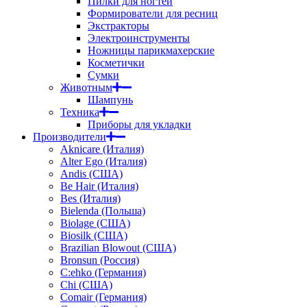
Пилки для ногтей
Формирователи для ресниц
Экстракторы
Электроинструменты
Ножницы парикмахерские
Косметички
Сумки
Животным
Шампунь
Техника
Приборы для укладки
Производители
Aknicare (Италия)
Alter Ego (Италия)
Andis (США)
Be Hair (Италия)
Bes (Италия)
Bielenda (Польша)
Biolage (США)
Biosilk (США)
Brazilian Blowout (США)
Bronsun (Россия)
C:ehko (Германия)
Chi (США)
Comair (Германия)