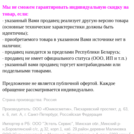
Мы не сможем гарантировать индивидуальную скидку на
товар, если:
· указанный Вами продавец реализует другую версию товара
(основные технические характеристики должны быть
идентичны);
· приобретаемого товара в указанном Вами источнике нет в
наличии;
· продавец находится за пределами Республики Беларусь;
· продавец не имеет официального статуса (ООО, ИП и т.п.)
· указанный вами продавец торгует контрабандными или
поддельными товарами.
Предложение не является публичной офертой. Каждое
обращение рассматривается индивидуально.
Страна производства: Россия
Производитель: ООО «Юникосметик», Пискаревский проспект, д. 63,
к. 6, лит. А, г. Санкт-Петербург, Российская Федерация
Импортер в РБ: ООО "Эстель Сервис", Минская обл.,Минский р-
н,Боровлянский с/с, д.32, корп.1, каб. 29,район деревни Малиновка