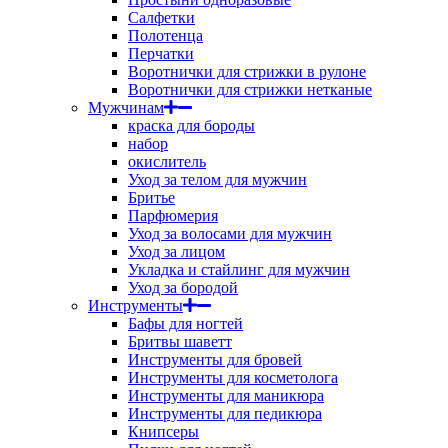
Салфетки
Полотенца
Перчатки
Воротнички для стрижки в рулоне
Воротнички для стрижки нетканые
Мужчинам
краска для бороды
набор
окислитель
Уход за телом для мужчин
Бритье
Парфюмерия
Уход за волосами для мужчин
Уход за лицом
Укладка и стайлинг для мужчин
Уход за бородой
Инструменты
Бафы для ногтей
Бритвы шаветт
Инструменты для бровей
Инструменты для косметолога
Инструменты для маникюра
Инструменты для педикюра
Книпсеры