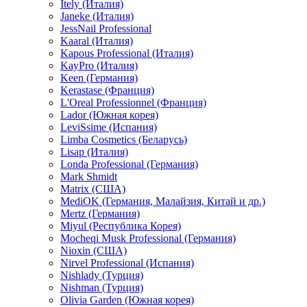
Itely (Италия)
Janeke (Италия)
JessNail Professional
Kaaral (Италия)
Kapous Professional (Италия)
KayPro (Италия)
Keen (Германия)
Kerastase (Франция)
L'Oreal Professionnel (Франция)
Lador (Южная корея)
LeviSsime (Испания)
Limba Cosmetics (Беларусь)
Lisap (Италия)
Londa Professional (Германия)
Mark Shmidt
Matrix (США)
MediOK (Германия, Малайзия, Китай и др.)
Mertz (Германия)
Miyul (Республика Корея)
Mocheqi Musk Professional (Германия)
Nioxin (США)
Nirvel Professional (Испания)
Nishlady (Турция)
Nishman (Турция)
Olivia Garden (Южная корея)