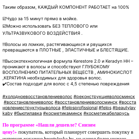
Таким образом, КАЖДЫЙ КОМПОНЕНТ РАБОТАЕТ на 100%
☑️Чудо за 15 минут прямо в мойке.
☑️Можно использовать БЕЗ ТЕПЛОВОГО или
УЛЬТРАЗВУКОВОГО ВОЗДЕЙСТВИЯ .
‼️Волосы из ломких, растягивающихся и рвущихся
превращаются в ПЛОТНЫЕ , ЭЛАСТИЧНЫЕ и БЛЕСТЯЩИЕ.
‼️Высокотехнологичная формула Kerestore 2.0 и Keradyn HH –
проникают в волосы и способствуют ГЛУБОКОМУ
ВОСПОЛНЕНИЮ ПИТАТЕЛЬНЫХ ВЕЩЕСТВ , АМИНОКИСЛОТ
,КЕРАТИНА необходимых для здоровья волос.
✔️Состав подходит для волос с 4,5 степенью повреждения
#холодноевосстановлениеволос
#реконструкцияволосминск
#восстановлениеволос
#восстановлениеволосминск
#восста
новлениеструктурыволоса
#felpsprofissional
#felps
#beautylav
kaby
#бьютилавка
#косметикаминск
#косметикабеларусь
По программе «Нашли дешевле? Снизим
цену!»
покупатель, который планирует совершить покупку в
интернет-магазине beautylavka.by, но нашел более низкую