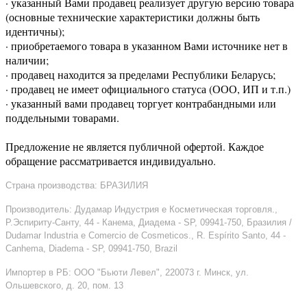
· указанный Вами продавец реализует другую версию товара
(основные технические характеристики должны быть
идентичны);
· приобретаемого товара в указанном Вами источнике нет в
наличии;
· продавец находится за пределами Республики Беларусь;
· продавец не имеет официального статуса (ООО, ИП и т.п.)
· указанный вами продавец торгует контрабандными или
поддельными товарами.
Предложение не является публичной офертой. Каждое
обращение рассматривается индивидуально.
Страна производства: БРАЗИЛИЯ
Производитель: Дудамар Индустрия е Косметическая торговля.,
Р.Эспириту-Санту, 44 - Канема, Диадема - SP, 09941-750, Бразилия /
Dudamar Industria e Comercio de Cosmeticos., R. Espírito Santo, 44 -
Canhema, Diadema - SP, 09941-750, Brazil
Импортер в РБ: ООО "Бьюти Левел", 220073 г. Минск, ул.
Ольшевского, д. 20, пом. 13