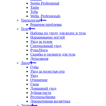
Sergio Professional
Tashe
Tefia
Wella_Professionals
Трихология
Решения проблемы
Тело
Наборы по уходу для волос и тела
Наращивание ногтей
Уход за телом
Специальный уход
Руки/Ноги
Скрабы и пилинги для тела
Депиляция
Лицо
Губы
Уход за полостью рта
Уход
Очищение
Глаза
Домашний уход
Зубная паста
Ресницы/брови
Декоративная косметика
Детям