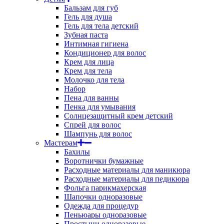
Бальзам для губ
Гель для душа
Гель для тела детский
Зубная паста
Интимная гигиена
Кондиционер для волос
Крем для лица
Крем для тела
Молочко для тела
Набор
Пена для ванны
Пенка для умывания
Солнцезащитный крем детский
Спрей для волос
Шампунь для волос
Мастерам
Бахилы
Воротнички бумажные
Расходные материалы для маникюра
Расходные материалы для педикюра
Фольга парикмахерская
Шапочки одноразовые
Одежда для процедур
Пеньюары одноразовые
Простыни одноразовые