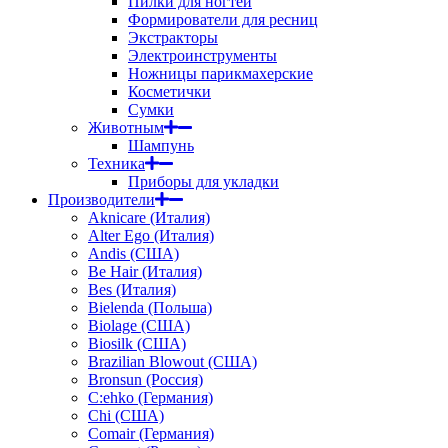
Пилки для ногтей
Формирователи для ресниц
Экстракторы
Электроинструменты
Ножницы парикмахерские
Косметички
Сумки
Животным
Шампунь
Техника
Приборы для укладки
Производители
Aknicare (Италия)
Alter Ego (Италия)
Andis (США)
Be Hair (Италия)
Bes (Италия)
Bielenda (Польша)
Biolage (США)
Biosilk (США)
Brazilian Blowout (США)
Bronsun (Россия)
C:ehko (Германия)
Chi (США)
Comair (Германия)