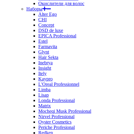
Окислители для волос
Наборы
Alter Ego
CHI
Concept
DSD de luxe
EPICA Professional
Estel
Farmavita
Glynt
Hair Sekta
Inebrya
Insight
Itely
Kaypro
L'Oreal Professionnel
Limba
Lisap
Londa Professional
Matrix
Mocheqi Musk Professional
Nirvel Professional
Oyster Cosmetics
Periche Profesional
Redken