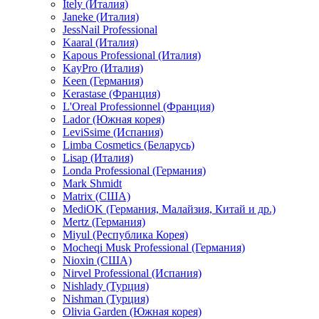
Itely (Италия)
Janeke (Италия)
JessNail Professional
Kaaral (Италия)
Kapous Professional (Италия)
KayPro (Италия)
Keen (Германия)
Kerastase (Франция)
L'Oreal Professionnel (Франция)
Lador (Южная корея)
LeviSsime (Испания)
Limba Cosmetics (Беларусь)
Lisap (Италия)
Londa Professional (Германия)
Mark Shmidt
Matrix (США)
MediOK (Германия, Малайзия, Китай и др.)
Mertz (Германия)
Miyul (Республика Корея)
Mocheqi Musk Professional (Германия)
Nioxin (США)
Nirvel Professional (Испания)
Nishlady (Турция)
Nishman (Турция)
Olivia Garden (Южная корея)