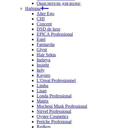
Окислители для волос
Наборы
Alter Ego
CHI
Concept
DSD de luxe
EPICA Professional
Estel
Farmavita
Glynt
Hair Sekta
Inebrya
Insight
Itely
Kaypro
L'Oreal Professionnel
Limba
Lisap
Londa Professional
Matrix
Mocheqi Musk Professional
Nirvel Professional
Oyster Cosmetics
Periche Profesional
Redken