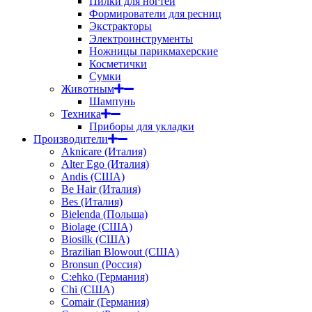
Пилки для ногтей
Формирователи для ресниц
Экстракторы
Электроинструменты
Ножницы парикмахерские
Косметички
Сумки
Животным
Шампунь
Техника
Приборы для укладки
Производители
Aknicare (Италия)
Alter Ego (Италия)
Andis (США)
Be Hair (Италия)
Bes (Италия)
Bielenda (Польша)
Biolage (США)
Biosilk (США)
Brazilian Blowout (США)
Bronsun (Россия)
C:ehko (Германия)
Chi (США)
Comair (Германия)