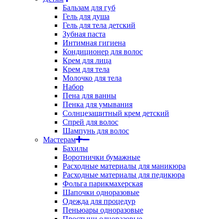
Бальзам для губ
Гель для душа
Гель для тела детский
Зубная паста
Интимная гигиена
Кондиционер для волос
Крем для лица
Крем для тела
Молочко для тела
Набор
Пена для ванны
Пенка для умывания
Солнцезащитный крем детский
Спрей для волос
Шампунь для волос
Мастерам
Бахилы
Воротнички бумажные
Расходные материалы для маникюра
Расходные материалы для педикюра
Фольга парикмахерская
Шапочки одноразовые
Одежда для процедур
Пеньюары одноразовые
Простыни одноразовые