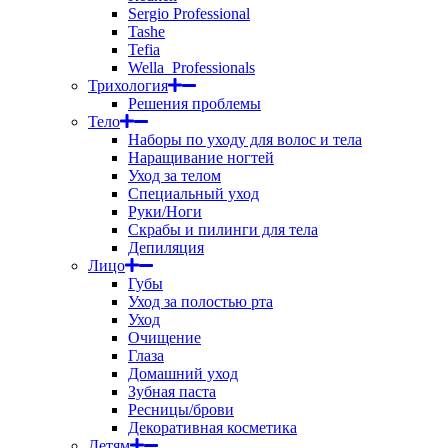
Sergio Professional
Tashe
Tefia
Wella_Professionals
Трихология
Решения проблемы
Тело
Наборы по уходу для волос и тела
Наращивание ногтей
Уход за телом
Специальный уход
Руки/Ноги
Скрабы и пилинги для тела
Депиляция
Лицо
Губы
Уход за полостью рта
Уход
Очищение
Глаза
Домашний уход
Зубная паста
Ресницы/брови
Декоративная косметика
Детям