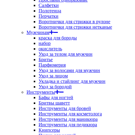
Салфетки
Полотенца
Перчатки
Воротнички для стрижки в рулоне
Воротнички для стрижки нетканые
Мужчинам
краска для бороды
набор
окислитель
Уход за телом для мужчин
Бритье
Парфюмерия
Уход за волосами для мужчин
Уход за лицом
Укладка и стайлинг для мужчин
Уход за бородой
Инструменты
Бафы для ногтей
Бритвы шаветт
Инструменты для бровей
Инструменты для косметолога
Инструменты для маникюра
Инструменты для педикюра
Книпсеры