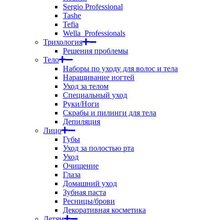
Sergio Professional
Tashe
Tefia
Wella_Professionals
Трихология
Решения проблемы
Тело
Наборы по уходу для волос и тела
Наращивание ногтей
Уход за телом
Специальный уход
Руки/Ноги
Скрабы и пилинги для тела
Депиляция
Лицо
Губы
Уход за полостью рта
Уход
Очищение
Глаза
Домашний уход
Зубная паста
Ресницы/брови
Декоративная косметика
Детям