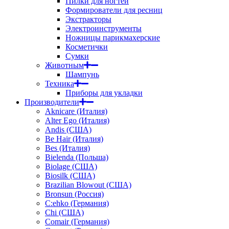
Пилки для ногтей
Формирователи для ресниц
Экстракторы
Электроинструменты
Ножницы парикмахерские
Косметички
Сумки
Животным
Шампунь
Техника
Приборы для укладки
Производители
Aknicare (Италия)
Alter Ego (Италия)
Andis (США)
Be Hair (Италия)
Bes (Италия)
Bielenda (Польша)
Biolage (США)
Biosilk (США)
Brazilian Blowout (США)
Bronsun (Россия)
C:ehko (Германия)
Chi (США)
Comair (Германия)