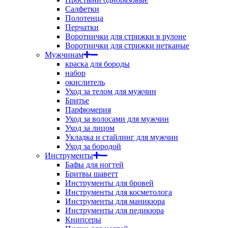
Салфетки
Полотенца
Перчатки
Воротнички для стрижки в рулоне
Воротнички для стрижки нетканые
Мужчинам
краска для бороды
набор
окислитель
Уход за телом для мужчин
Бритье
Парфюмерия
Уход за волосами для мужчин
Уход за лицом
Укладка и стайлинг для мужчин
Уход за бородой
Инструменты
Бафы для ногтей
Бритвы шаветт
Инструменты для бровей
Инструменты для косметолога
Инструменты для маникюра
Инструменты для педикюра
Книпсеры