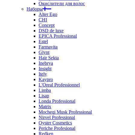
Окислители для волос
Наборы
Alter Ego
CHI
Concept
DSD de luxe
EPICA Professional
Estel
Farmavita
Glynt
Hair Sekta
Inebrya
Insight
Itely
Kaypro
L'Oreal Professionnel
Limba
Lisap
Londa Professional
Matrix
Mocheqi Musk Professional
Nirvel Professional
Oyster Cosmetics
Periche Profesional
Redken