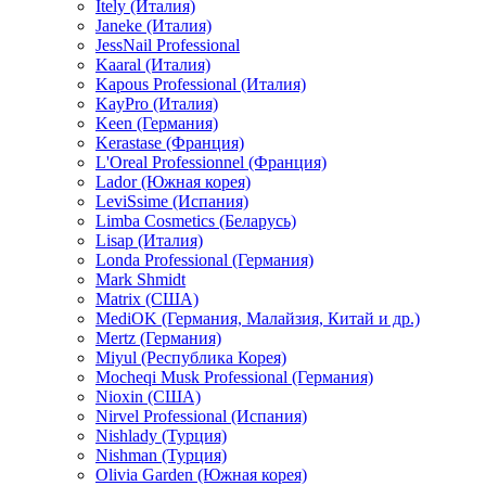
Itely (Италия)
Janeke (Италия)
JessNail Professional
Kaaral (Италия)
Kapous Professional (Италия)
KayPro (Италия)
Keen (Германия)
Kerastase (Франция)
L'Oreal Professionnel (Франция)
Lador (Южная корея)
LeviSsime (Испания)
Limba Cosmetics (Беларусь)
Lisap (Италия)
Londa Professional (Германия)
Mark Shmidt
Matrix (США)
MediOK (Германия, Малайзия, Китай и др.)
Mertz (Германия)
Miyul (Республика Корея)
Mocheqi Musk Professional (Германия)
Nioxin (США)
Nirvel Professional (Испания)
Nishlady (Турция)
Nishman (Турция)
Olivia Garden (Южная корея)