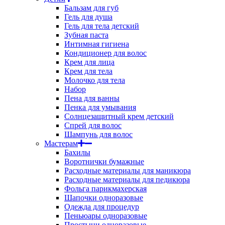
Бальзам для губ
Гель для душа
Гель для тела детский
Зубная паста
Интимная гигиена
Кондиционер для волос
Крем для лица
Крем для тела
Молочко для тела
Набор
Пена для ванны
Пенка для умывания
Солнцезащитный крем детский
Спрей для волос
Шампунь для волос
Мастерам
Бахилы
Воротнички бумажные
Расходные материалы для маникюра
Расходные материалы для педикюра
Фольга парикмахерская
Шапочки одноразовые
Одежда для процедур
Пеньюары одноразовые
Простыни одноразовые