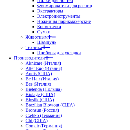
Пилки для ногтей
Формирователи для ресниц
Экстракторы
Электроинструменты
Ножницы парикмахерские
Косметички
Сумки
Животным
Шампунь
Техника
Приборы для укладки
Производители
Aknicare (Италия)
Alter Ego (Италия)
Andis (США)
Be Hair (Италия)
Bes (Италия)
Bielenda (Польша)
Biolage (США)
Biosilk (США)
Brazilian Blowout (США)
Bronsun (Россия)
C:ehko (Германия)
Chi (США)
Comair (Германия)