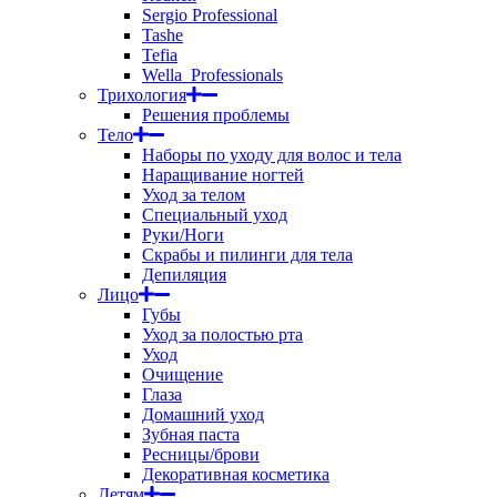
Sergio Professional
Tashe
Tefia
Wella_Professionals
Трихология
Решения проблемы
Тело
Наборы по уходу для волос и тела
Наращивание ногтей
Уход за телом
Специальный уход
Руки/Ноги
Скрабы и пилинги для тела
Депиляция
Лицо
Губы
Уход за полостью рта
Уход
Очищение
Глаза
Домашний уход
Зубная паста
Ресницы/брови
Декоративная косметика
Детям