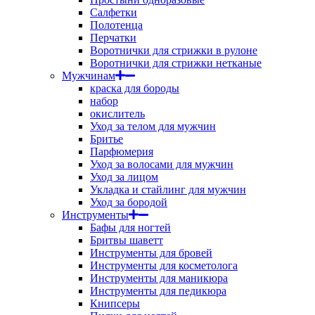
Салфетки
Полотенца
Перчатки
Воротнички для стрижки в рулоне
Воротнички для стрижки нетканые
Мужчинам
краска для бороды
набор
окислитель
Уход за телом для мужчин
Бритье
Парфюмерия
Уход за волосами для мужчин
Уход за лицом
Укладка и стайлинг для мужчин
Уход за бородой
Инструменты
Бафы для ногтей
Бритвы шаветт
Инструменты для бровей
Инструменты для косметолога
Инструменты для маникюра
Инструменты для педикюра
Книпсеры