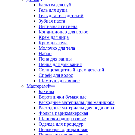
Бальзам для губ
Гель для душа
Гель для тела детский
Зубная паста
Интимная гигиена
Кондиционер для волос
Крем для лица
Крем для тела
Молочко для тела
Набор
Пена для ванны
Пенка для умывания
Солнцезащитный крем детский
Спрей для волос
Шампунь для волос
Мастерам
Бахилы
Воротнички бумажные
Расходные материалы для маникюра
Расходные материалы для педикюра
Фольга парикмахерская
Шапочки одноразовые
Одежда для процедур
Пеньюары одноразовые
Простыни одноразовые