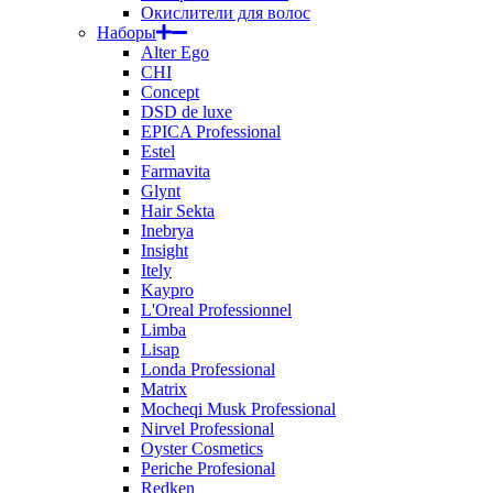
Окислители для волос
Наборы
Alter Ego
CHI
Concept
DSD de luxe
EPICA Professional
Estel
Farmavita
Glynt
Hair Sekta
Inebrya
Insight
Itely
Kaypro
L'Oreal Professionnel
Limba
Lisap
Londa Professional
Matrix
Mocheqi Musk Professional
Nirvel Professional
Oyster Cosmetics
Periche Profesional
Redken