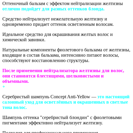
Оттеночный бальзам с эффектом нейтрализации желтизны
отлично подойдет для разных оттенков блонда.
Средство нейтрализует нежелательную желтизну и
одновременно придает оттенок осветленным волосам.
Идеальное средство для окрашивания желтых волос и
химической завивки.
Натуральные компоненты фиолетового бальзама от желтизны,
входящие в состав бальзама, интенсивно питают волосы,
способствуют восстановлению структуры.
После применения нейтрализатора желтизны для волос,
они становятся блестящими, шелковистыми и
объемными.
+
Серебристый шампунь Concept Anti-Yellow —
это настоящий
салонный уход для осветлённых и окрашенных в светлые
тона волос.
Шампунь оттенка "серебристый блондин" с фиолетовыми
пигментами эффективно нейтрализует желтизну.
Подходит для профессионального применения.