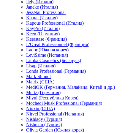
Itely (Италия)
Janeke (Италия)
JessNail Professional
Kaaral (Италия)
Kapous Professional (Италия)
KayPro (Италия)
Keen (Германия)
Kerastase (Франция)
L'Oreal Professionnel (Франция)
Lador (Южная корея)
LeviSsime (Испания)
Limba Cosmetics (Беларусь)
Lisap (Италия)
Londa Professional (Германия)
Mark Shmidt
Matrix (США)
MediOK (Германия, Малайзия, Китай и др.)
Mertz (Германия)
Miyul (Республика Корея)
Mocheqi Musk Professional (Германия)
Nioxin (США)
Nirvel Professional (Испания)
Nishlady (Турция)
Nishman (Турция)
Olivia Garden (Южная корея)