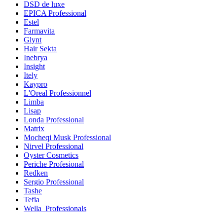
DSD de luxe
EPICA Professional
Estel
Farmavita
Glynt
Hair Sekta
Inebrya
Insight
Itely
Kaypro
L'Oreal Professionnel
Limba
Lisap
Londa Professional
Matrix
Mocheqi Musk Professional
Nirvel Professional
Oyster Cosmetics
Periche Profesional
Redken
Sergio Professional
Tashe
Tefia
Wella_Professionals