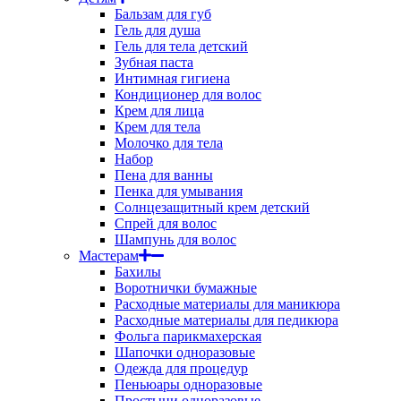
Бальзам для губ
Гель для душа
Гель для тела детский
Зубная паста
Интимная гигиена
Кондиционер для волос
Крем для лица
Крем для тела
Молочко для тела
Набор
Пена для ванны
Пенка для умывания
Солнцезащитный крем детский
Спрей для волос
Шампунь для волос
Мастерам
Бахилы
Воротнички бумажные
Расходные материалы для маникюра
Расходные материалы для педикюра
Фольга парикмахерская
Шапочки одноразовые
Одежда для процедур
Пеньюары одноразовые
Простыни одноразовые