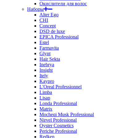
Окислители для волос
Наборы
Alter Ego
CHI
Concept
DSD de luxe
EPICA Professional
Estel
Farmavita
Glynt
Hair Sekta
Inebrya
Insight
Itely
Kaypro
L'Oreal Professionnel
Limba
Lisap
Londa Professional
Matrix
Mocheqi Musk Professional
Nirvel Professional
Oyster Cosmetics
Periche Profesional
Redken