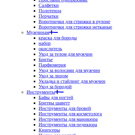
Салфетки
Полотенца
Перчатки
Воротнички для стрижки в рулоне
Воротнички для стрижки нетканые
Мужчинам
краска для бороды
набор
окислитель
Уход за телом для мужчин
Бритье
Парфюмерия
Уход за волосами для мужчин
Уход за лицом
Укладка и стайлинг для мужчин
Уход за бородой
Инструменты
Бафы для ногтей
Бритвы шаветт
Инструменты для бровей
Инструменты для косметолога
Инструменты для маникюра
Инструменты для педикюра
Книпсеры