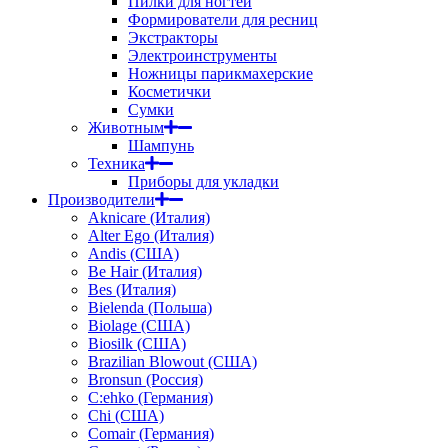
Пилки для ногтей
Формирователи для ресниц
Экстракторы
Электроинструменты
Ножницы парикмахерские
Косметички
Сумки
Животным
Шампунь
Техника
Приборы для укладки
Производители
Aknicare (Италия)
Alter Ego (Италия)
Andis (США)
Be Hair (Италия)
Bes (Италия)
Bielenda (Польша)
Biolage (США)
Biosilk (США)
Brazilian Blowout (США)
Bronsun (Россия)
C:ehko (Германия)
Chi (США)
Comair (Германия)