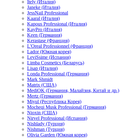
Itely (Италия)
Janeke (Италия)
JessNail Professional
Kaaral (Италия)
Kapous Professional (Италия)
KayPro (Италия)
Keen (Германия)
Kerastase (Франция)
L'Oreal Professionnel (Франция)
Lador (Южная корея)
LeviSsime (Испания)
Limba Cosmetics (Беларусь)
Lisap (Италия)
Londa Professional (Германия)
Mark Shmidt
Matrix (США)
MediOK (Германия, Малайзия, Китай и др.)
Mertz (Германия)
Miyul (Республика Корея)
Mocheqi Musk Professional (Германия)
Nioxin (США)
Nirvel Professional (Испания)
Nishlady (Турция)
Nishman (Турция)
Olivia Garden (Южная корея)