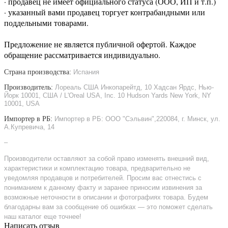
· продавец не имеет официального статуса (ООО, ИП и т.п.)
· указанный вами продавец торгует контрабандными или
поддельными товарами.
Предложение не является публичной офертой. Каждое
обращение рассматривается индивидуально.
Страна производства:
Испания
Производитель:
Лореаль США Инкопарейтд, 10 Хадсан Ярдс, Нью-
Йорк 10001, США / L'Oreal USA, Inc. 10 Hudson Yards New York, NY
10001, USA
Импортер в РБ:
Импортер в РБ: ООО "Сэльвин",220084, г. Минск, ул.
А.Купревича, 14
–
Производители оставляют за собой право изменять внешний вид,
характеристики и комплектацию товара, предварительно не
уведомляя продавцов и потребителей. Просим вас отнестись с
пониманием к данному факту и заранее приносим извинения за
возможные неточности в описании и фотографиях товара. Будем
благодарны вам за сообщение об ошибках — это поможет сделать
наш каталог еще точнее!
Написать отзыв