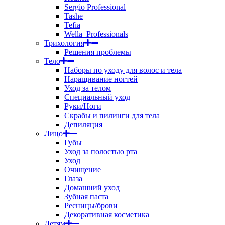
Sergio Professional
Tashe
Tefia
Wella_Professionals
Трихология
Решения проблемы
Тело
Наборы по уходу для волос и тела
Наращивание ногтей
Уход за телом
Специальный уход
Руки/Ноги
Скрабы и пилинги для тела
Депиляция
Лицо
Губы
Уход за полостью рта
Уход
Очищение
Глаза
Домашний уход
Зубная паста
Ресницы/брови
Декоративная косметика
Детям