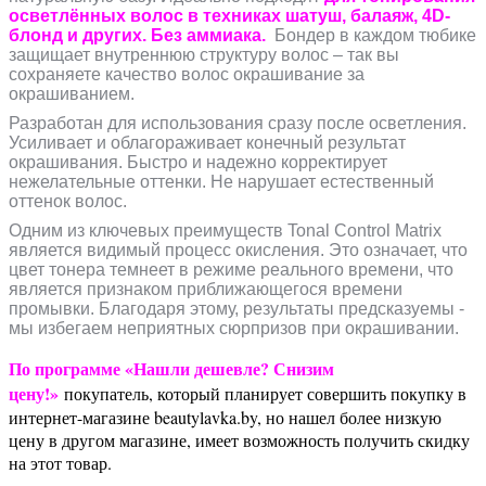
осветлённых волос в техниках шатуш, балаяж, 4D-
блонд и других. Без аммиака.
Бондер в каждом тюбике
защищает внутреннюю структуру волос – так вы
сохраняете качество волос окрашивание за
окрашиванием.
Разработан для использования сразу после осветления.
Усиливает и облагораживает конечный результат
окрашивания. Быстро и надежно корректирует
нежелательные оттенки. Не нарушает естественный
оттенок волос.
Одним из ключевых преимуществ Tonal Control Matrix
является видимый процесс окисления. Это означает, что
цвет тонера темнеет в режиме реального времени, что
является признаком приближающегося времени
промывки. Благодаря этому, результаты предсказуемы -
мы избегаем неприятных сюрпризов при окрашивании.
По программе «Нашли дешевле? Снизим
цену!»
покупатель, который планирует совершить покупку в
интернет-магазине beautylavka.by, но нашел более низкую
цену в другом магазине, имеет возможность получить скидку
на этот товар.