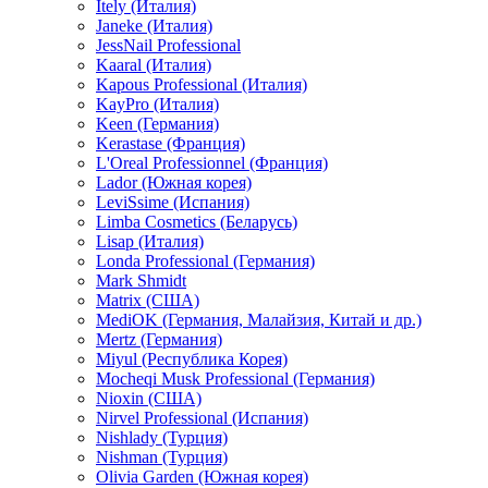
Itely (Италия)
Janeke (Италия)
JessNail Professional
Kaaral (Италия)
Kapous Professional (Италия)
KayPro (Италия)
Keen (Германия)
Kerastase (Франция)
L'Oreal Professionnel (Франция)
Lador (Южная корея)
LeviSsime (Испания)
Limba Cosmetics (Беларусь)
Lisap (Италия)
Londa Professional (Германия)
Mark Shmidt
Matrix (США)
MediOK (Германия, Малайзия, Китай и др.)
Mertz (Германия)
Miyul (Республика Корея)
Mocheqi Musk Professional (Германия)
Nioxin (США)
Nirvel Professional (Испания)
Nishlady (Турция)
Nishman (Турция)
Olivia Garden (Южная корея)