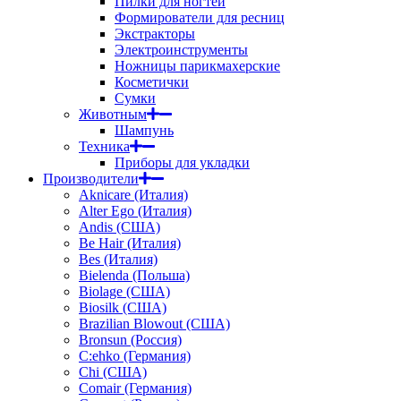
Пилки для ногтей
Формирователи для ресниц
Экстракторы
Электроинструменты
Ножницы парикмахерские
Косметички
Сумки
Животным
Шампунь
Техника
Приборы для укладки
Производители
Aknicare (Италия)
Alter Ego (Италия)
Andis (США)
Be Hair (Италия)
Bes (Италия)
Bielenda (Польша)
Biolage (США)
Biosilk (США)
Brazilian Blowout (США)
Bronsun (Россия)
C:ehko (Германия)
Chi (США)
Comair (Германия)