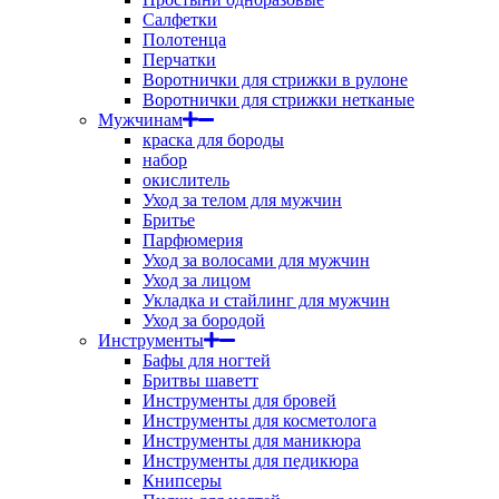
Салфетки
Полотенца
Перчатки
Воротнички для стрижки в рулоне
Воротнички для стрижки нетканые
Мужчинам
краска для бороды
набор
окислитель
Уход за телом для мужчин
Бритье
Парфюмерия
Уход за волосами для мужчин
Уход за лицом
Укладка и стайлинг для мужчин
Уход за бородой
Инструменты
Бафы для ногтей
Бритвы шаветт
Инструменты для бровей
Инструменты для косметолога
Инструменты для маникюра
Инструменты для педикюра
Книпсеры