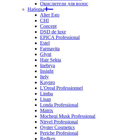
Окислители для волос
Наборы
Alter Ego
CHI
Concept
DSD de luxe
EPICA Professional
Estel
Farmavita
Glynt
Hair Sekta
Inebrya
Insight
Itely
Kaypro
L'Oreal Professionnel
Limba
Lisap
Londa Professional
Matrix
Mocheqi Musk Professional
Nirvel Professional
Oyster Cosmetics
Periche Profesional
Redken