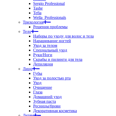
Sergio Professional
Tashe
Tefia
Wella_Professionals
Трихология
Решения проблемы
Тело
Наборы по уходу для волос и тела
Наращивание ногтей
Уход за телом
Специальный уход
Руки/Ноги
Скрабы и пилинги для тела
Депиляция
Лицо
Губы
Уход за полостью рта
Уход
Очищение
Глаза
Домашний уход
Зубная паста
Ресницы/брови
Декоративная косметика
Детям