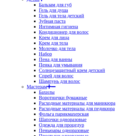
Бальзам для губ
Гель для душа
Гель для тела детский
Зубная паста
Интимная гигиена
Кондиционер для волос
Крем для лица
Крем для тела
Молочко для тела
Набор
Пена для ванны
Пенка для умывания
Солнцезащитный крем детский
Спрей для волос
Шампунь для волос
Мастерам
Бахилы
Воротнички бумажные
Расходные материалы для маникюра
Расходные материалы для педикюра
Фольга парикмахерская
Шапочки одноразовые
Одежда для процедур
Пеньюары одноразовые
Простыни одноразовые