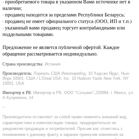
· приобретаемого товара в указанном Вами источнике нет в
наличии;
· продавец находится за пределами Республики Беларусь;
· продавец не имеет официального статуса (ООО, ИП и т.п.)
· указанный вами продавец торгует контрабандными или
поддельными товарами.
Предложение не является публичной офертой. Каждое
обращение рассматривается индивидуально.
Страна производства:
Испания
Производитель:
Лореаль США Инкопарейтд, 10 Хадсан Ярдс, Нью-
Йорк 10001, США / L'Oreal USA, Inc. 10 Hudson Yards New York, NY
10001, USA
Импортер в РБ:
Импортер в РБ: ООО "Сэльвин",220084, г. Минск, ул.
А.Купревича, 14
–
Производители оставляют за собой право изменять внешний вид,
характеристики и комплектацию товара, предварительно не
уведомляя продавцов и потребителей. Просим вас отнестись с
пониманием к данному факту и заранее приносим извинения за