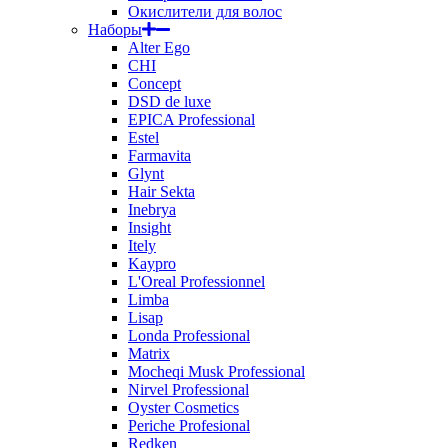
Окислители для волос
Наборы
Alter Ego
CHI
Concept
DSD de luxe
EPICA Professional
Estel
Farmavita
Glynt
Hair Sekta
Inebrya
Insight
Itely
Kaypro
L'Oreal Professionnel
Limba
Lisap
Londa Professional
Matrix
Mocheqi Musk Professional
Nirvel Professional
Oyster Cosmetics
Periche Profesional
Redken