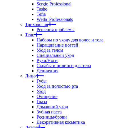
Sergio Professional
Tashe
Tefia
Wella_Professionals
Трихология
Решения проблемы
Тело
Наборы по уходу для волос и тела
Наращивание ногтей
Уход за телом
Специальный уход
Руки/Ноги
Скрабы и пилинги для тела
Депиляция
Лицо
Губы
Уход за полостью рта
Уход
Очищение
Глаза
Домашний уход
Зубная паста
Ресницы/брови
Декоративная косметика
Детям