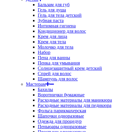
Бальзам для губ
Гель для душа
Гель для тела детский
Зубная паста
Интимная гигиена
Кондиционер для волос
Крем для лица
Крем для тела
Молочко для тела
Набор
Пена для ванны
Пенка для умывания
Солнцезащитный крем детский
Спрей для волос
Шампунь для волос
Мастерам
Бахилы
Воротнички бумажные
Расходные материалы для маникюра
Расходные материалы для педикюра
Фольга парикмахерская
Шапочки одноразовые
Одежда для процедур
Пеньюары одноразовые
Простыни одноразовые