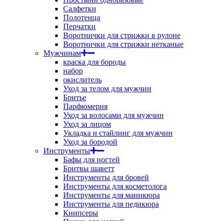
Салфетки
Полотенца
Перчатки
Воротнички для стрижки в рулоне
Воротнички для стрижки нетканые
Мужчинам
краска для бороды
набор
окислитель
Уход за телом для мужчин
Бритье
Парфюмерия
Уход за волосами для мужчин
Уход за лицом
Укладка и стайлинг для мужчин
Уход за бородой
Инструменты
Бафы для ногтей
Бритвы шаветт
Инструменты для бровей
Инструменты для косметолога
Инструменты для маникюра
Инструменты для педикюра
Книпсеры