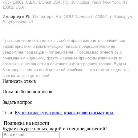
Йорк 10001, США / L'Oreal USA, Inc. 10 Hudson Yards New York, NY
10001, USA
Импортер в РБ:
Импортер в РБ: ООО "Сэльвин",220084, г. Минск, ул.
А.Купревича, 14
–
Производители оставляют за собой право изменять внешний вид,
характеристики и комплектацию товара, предварительно не
уведомляя продавцов и потребителей. Просим вас отнестись с
пониманием к данному факту и заранее приносим извинения за
возможные неточности в описании и фотографиях товара. Будем
благодарны вам за сообщение об ошибках — это поможет сделать
наш каталог еще точнее!
Написать отзыв
Пока не было вопросов.
Задать вопрос
Теги:
Купитькраскуматрикс
,
краскадляволосматрикс
Подписка на новости
Будьте в курсе новых акций и спецпредложений!