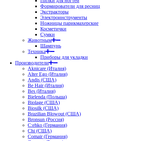
Пилки для ногтей
Формирователи для ресниц
Экстракторы
Электроинструменты
Ножницы парикмахерские
Косметички
Сумки
Животным
Шампунь
Техника
Приборы для укладки
Производители
Aknicare (Италия)
Alter Ego (Италия)
Andis (США)
Be Hair (Италия)
Bes (Италия)
Bielenda (Польша)
Biolage (США)
Biosilk (США)
Brazilian Blowout (США)
Bronsun (Россия)
C:ehko (Германия)
Chi (США)
Comair (Германия)