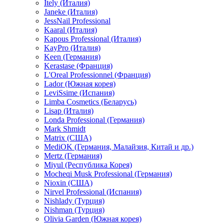
Itely (Италия)
Janeke (Италия)
JessNail Professional
Kaaral (Италия)
Kapous Professional (Италия)
KayPro (Италия)
Keen (Германия)
Kerastase (Франция)
L'Oreal Professionnel (Франция)
Lador (Южная корея)
LeviSsime (Испания)
Limba Cosmetics (Беларусь)
Lisap (Италия)
Londa Professional (Германия)
Mark Shmidt
Matrix (США)
MediOK (Германия, Малайзия, Китай и др.)
Mertz (Германия)
Miyul (Республика Корея)
Mocheqi Musk Professional (Германия)
Nioxin (США)
Nirvel Professional (Испания)
Nishlady (Турция)
Nishman (Турция)
Olivia Garden (Южная корея)