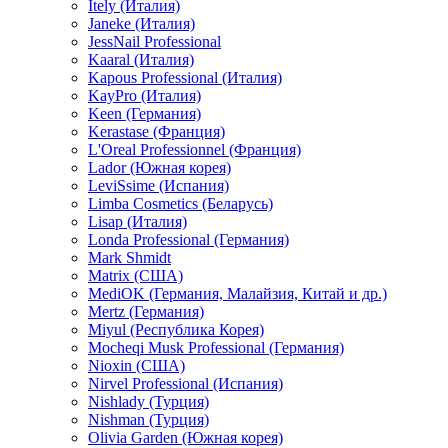
Itely (Италия)
Janeke (Италия)
JessNail Professional
Kaaral (Италия)
Kapous Professional (Италия)
KayPro (Италия)
Keen (Германия)
Kerastase (Франция)
L'Oreal Professionnel (Франция)
Lador (Южная корея)
LeviSsime (Испания)
Limba Cosmetics (Беларусь)
Lisap (Италия)
Londa Professional (Германия)
Mark Shmidt
Matrix (США)
MediOK (Германия, Малайзия, Китай и др.)
Mertz (Германия)
Miyul (Республика Корея)
Mocheqi Musk Professional (Германия)
Nioxin (США)
Nirvel Professional (Испания)
Nishlady (Турция)
Nishman (Турция)
Olivia Garden (Южная корея)