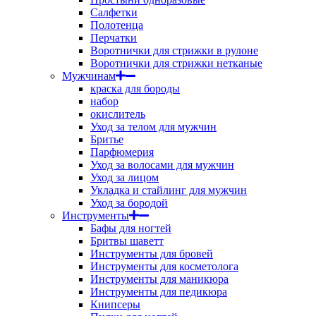
Салфетки
Полотенца
Перчатки
Воротнички для стрижки в рулоне
Воротнички для стрижки нетканые
Мужчинам
краска для бороды
набор
окислитель
Уход за телом для мужчин
Бритье
Парфюмерия
Уход за волосами для мужчин
Уход за лицом
Укладка и стайлинг для мужчин
Уход за бородой
Инструменты
Бафы для ногтей
Бритвы шаветт
Инструменты для бровей
Инструменты для косметолога
Инструменты для маникюра
Инструменты для педикюра
Книпсеры