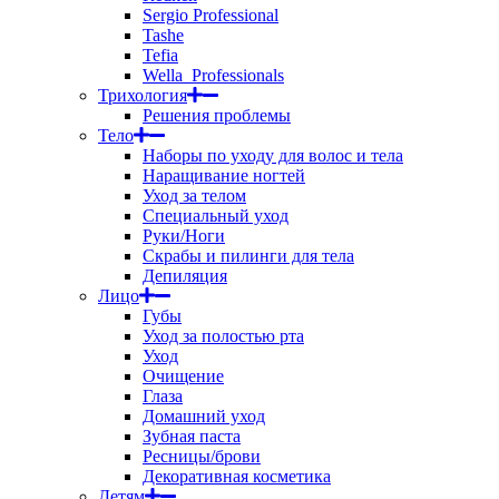
Sergio Professional
Tashe
Tefia
Wella_Professionals
Трихология
Решения проблемы
Тело
Наборы по уходу для волос и тела
Наращивание ногтей
Уход за телом
Специальный уход
Руки/Ноги
Скрабы и пилинги для тела
Депиляция
Лицо
Губы
Уход за полостью рта
Уход
Очищение
Глаза
Домашний уход
Зубная паста
Ресницы/брови
Декоративная косметика
Детям