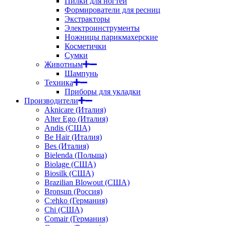
Пилки для ногтей
Формирователи для ресниц
Экстракторы
Электроинструменты
Ножницы парикмахерские
Косметички
Сумки
Животным
Шампунь
Техника
Приборы для укладки
Производители
Aknicare (Италия)
Alter Ego (Италия)
Andis (США)
Be Hair (Италия)
Bes (Италия)
Bielenda (Польша)
Biolage (США)
Biosilk (США)
Brazilian Blowout (США)
Bronsun (Россия)
C:ehko (Германия)
Chi (США)
Comair (Германия)