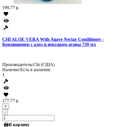
199.77 р.
CHI ALOE VERA With Agave Nectar Conditioner -
Кондиционер с алоэ и нектаром агавы 739 мл
Производитель:
Chi (США)
Наличие:
Есть в наличии
1
177.77 р.
+
-
В корзину