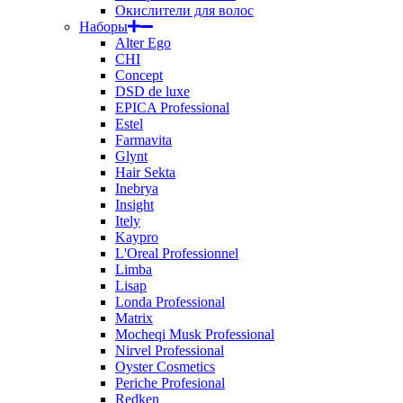
Окислители для волос
Наборы
Alter Ego
CHI
Concept
DSD de luxe
EPICA Professional
Estel
Farmavita
Glynt
Hair Sekta
Inebrya
Insight
Itely
Kaypro
L'Oreal Professionnel
Limba
Lisap
Londa Professional
Matrix
Mocheqi Musk Professional
Nirvel Professional
Oyster Cosmetics
Periche Profesional
Redken