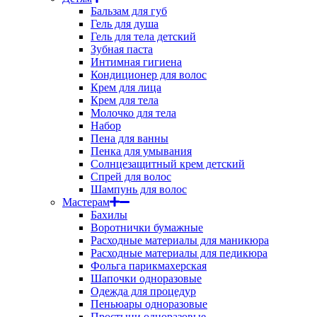
Бальзам для губ
Гель для душа
Гель для тела детский
Зубная паста
Интимная гигиена
Кондиционер для волос
Крем для лица
Крем для тела
Молочко для тела
Набор
Пена для ванны
Пенка для умывания
Солнцезащитный крем детский
Спрей для волос
Шампунь для волос
Мастерам
Бахилы
Воротнички бумажные
Расходные материалы для маникюра
Расходные материалы для педикюра
Фольга парикмахерская
Шапочки одноразовые
Одежда для процедур
Пеньюары одноразовые
Простыни одноразовые