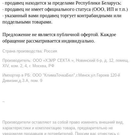
· продавец находится за пределами Республики Беларусь;
· продавец не имеет официального статуса (ООО, ИП и т.п.)
· указанный вами продавец торгует контрабандными или
поддельными товарами.
Предложение не является публичной офертой. Каждое
обращение рассматривается индивидуально.
Страна производства: Россия
Производитель: ООО «ХЭИР СЕКТА », Новинский б-р, д. 12, помещ.
XIV, ком. 2, 4, г. Москва, РФ
Импортер в РБ: ООО "КлимаТочкаБел",г.Минск,ул.Героев 120-й
Дивизии,д.3.А, пом. 9
–
Производители оставляют за собой право изменять внешний вид,
характеристики и комплектацию товара, предварительно не
уведомляя продавцов и потребителей. Просим вас отнестись с