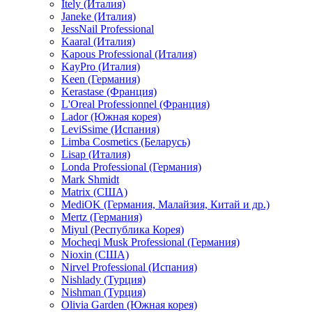
Itely (Италия)
Janeke (Италия)
JessNail Professional
Kaaral (Италия)
Kapous Professional (Италия)
KayPro (Италия)
Keen (Германия)
Kerastase (Франция)
L'Oreal Professionnel (Франция)
Lador (Южная корея)
LeviSsime (Испания)
Limba Cosmetics (Беларусь)
Lisap (Италия)
Londa Professional (Германия)
Mark Shmidt
Matrix (США)
MediOK (Германия, Малайзия, Китай и др.)
Mertz (Германия)
Miyul (Республика Корея)
Mocheqi Musk Professional (Германия)
Nioxin (США)
Nirvel Professional (Испания)
Nishlady (Турция)
Nishman (Турция)
Olivia Garden (Южная корея)