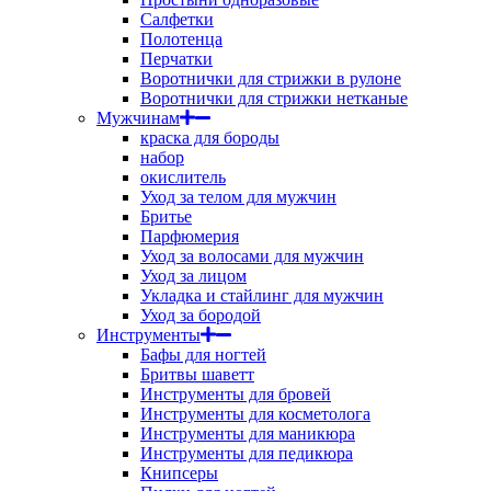
Салфетки
Полотенца
Перчатки
Воротнички для стрижки в рулоне
Воротнички для стрижки нетканые
Мужчинам
краска для бороды
набор
окислитель
Уход за телом для мужчин
Бритье
Парфюмерия
Уход за волосами для мужчин
Уход за лицом
Укладка и стайлинг для мужчин
Уход за бородой
Инструменты
Бафы для ногтей
Бритвы шаветт
Инструменты для бровей
Инструменты для косметолога
Инструменты для маникюра
Инструменты для педикюра
Книпсеры