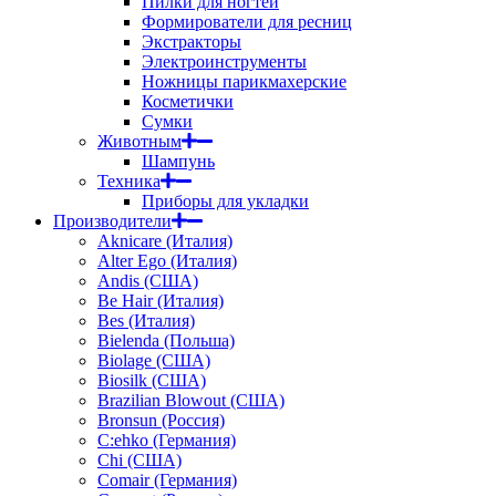
Пилки для ногтей
Формирователи для ресниц
Экстракторы
Электроинструменты
Ножницы парикмахерские
Косметички
Сумки
Животным
Шампунь
Техника
Приборы для укладки
Производители
Aknicare (Италия)
Alter Ego (Италия)
Andis (США)
Be Hair (Италия)
Bes (Италия)
Bielenda (Польша)
Biolage (США)
Biosilk (США)
Brazilian Blowout (США)
Bronsun (Россия)
C:ehko (Германия)
Chi (США)
Comair (Германия)