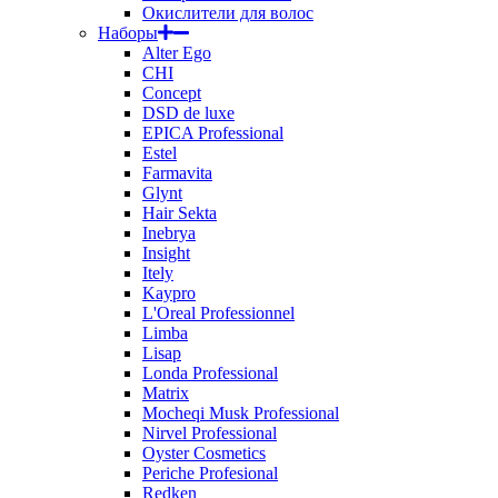
Окислители для волос
Наборы
Alter Ego
CHI
Concept
DSD de luxe
EPICA Professional
Estel
Farmavita
Glynt
Hair Sekta
Inebrya
Insight
Itely
Kaypro
L'Oreal Professionnel
Limba
Lisap
Londa Professional
Matrix
Mocheqi Musk Professional
Nirvel Professional
Oyster Cosmetics
Periche Profesional
Redken