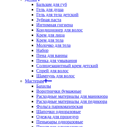
Бальзам для губ
Гель для душа
Гель для тела детский
Зубная паста
Интимная гигиена
Кондиционер для волос
Крем для лица
Крем для тела
Молочко для тела
Набор
Пена для ванны
Пенка для умывания
Солнцезащитный крем детский
Спрей для волос
Шампунь для волос
Мастерам
Бахилы
Воротнички бумажные
Расходные материалы для маникюра
Расходные материалы для педикюра
Фольга парикмахерская
Шапочки одноразовые
Одежда для процедур
Пеньюары одноразовые
Простыни одноразовые