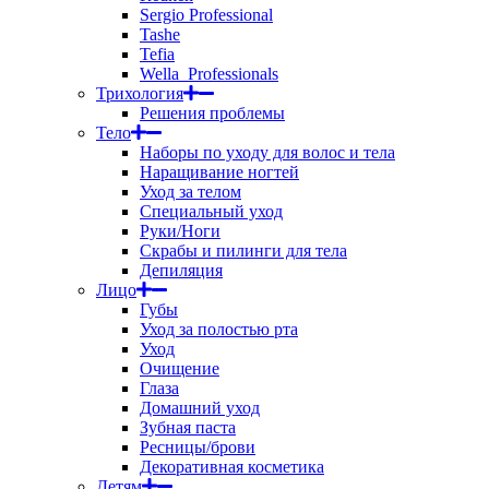
Sergio Professional
Tashe
Tefia
Wella_Professionals
Трихология
Решения проблемы
Тело
Наборы по уходу для волос и тела
Наращивание ногтей
Уход за телом
Специальный уход
Руки/Ноги
Скрабы и пилинги для тела
Депиляция
Лицо
Губы
Уход за полостью рта
Уход
Очищение
Глаза
Домашний уход
Зубная паста
Ресницы/брови
Декоративная косметика
Детям