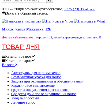
09:00-23:00(через сайт круглосуточно)
+375 (29)
986-13-88
Заказать обратный звонок
Минск, улица Макаёнка, 12Б
Доставка/самовывоз
:
европочтой,
почтой,
курьером,
яндекс доставкой!
ТОВАР ДНЯ
Каталог
товаров
Каталог
товаров
Волосы
Аксессуары для парикмахеров
Безаммиачная краска для волос
Защита при окрашивании и обесцвечивании
Кератиновое выпрямление
средства для удаления краски с кожи
Средства до и после окрашивания волос
Уход за волосами
Лечение волос