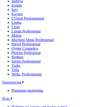
Inebrya
Insight
Itely
Kaypro
L'Oreal Professionnel
Limba
Lisap
Londa Professional
Matrix
Mocheqi Musk Professional
Nirvel Professional
Oyster Cosmetics
Periche Profesional
Redken
Sergio Professional
Tashe
Tefia
Wella_Professionals
Трихология
Решения проблемы
Тело
Наборы по уходу для волос и тела