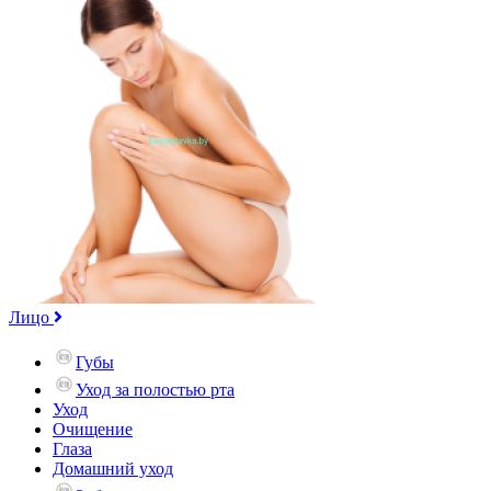
Лицо
Губы
Уход за полостью рта
Уход
Очищение
Глаза
Домашний уход