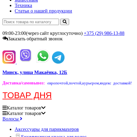
Техника
Статьи о нашей продукции
09:00-23:00(через сайт круглосуточно)
+375 (29)
986-13-88
Заказать обратный звонок
Минск, улица Макаёнка, 12Б
Доставка/самовывоз
:
европочтой,
почтой,
курьером,
яндекс доставкой!
ТОВАР ДНЯ
Каталог
товаров
Каталог
товаров
Волосы
Аксессуары для парикмахеров
Безаммиачная краска для волос