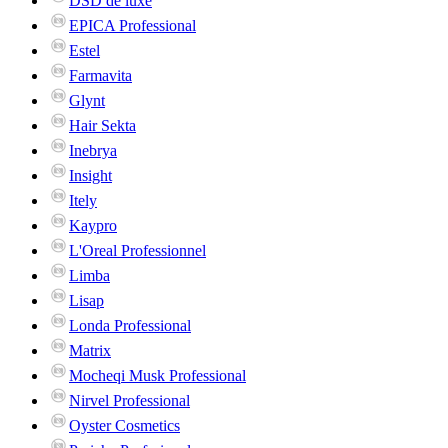
DSD de luxe
EPICA Professional
Estel
Farmavita
Glynt
Hair Sekta
Inebrya
Insight
Itely
Kaypro
L'Oreal Professionnel
Limba
Lisap
Londa Professional
Matrix
Mocheqi Musk Professional
Nirvel Professional
Oyster Cosmetics