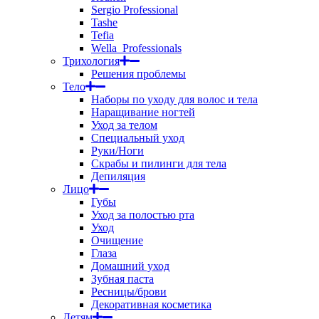
Sergio Professional
Tashe
Tefia
Wella_Professionals
Трихология
Решения проблемы
Тело
Наборы по уходу для волос и тела
Наращивание ногтей
Уход за телом
Специальный уход
Руки/Ноги
Скрабы и пилинги для тела
Депиляция
Лицо
Губы
Уход за полостью рта
Уход
Очищение
Глаза
Домашний уход
Зубная паста
Ресницы/брови
Декоративная косметика
Детям