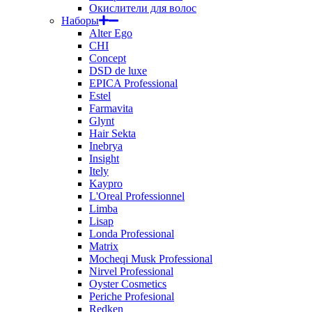
Окислители для волос
Наборы
Alter Ego
CHI
Concept
DSD de luxe
EPICA Professional
Estel
Farmavita
Glynt
Hair Sekta
Inebrya
Insight
Itely
Kaypro
L'Oreal Professionnel
Limba
Lisap
Londa Professional
Matrix
Mocheqi Musk Professional
Nirvel Professional
Oyster Cosmetics
Periche Profesional
Redken