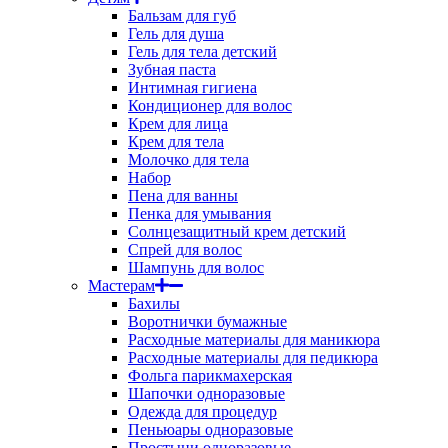
Бальзам для губ
Гель для душа
Гель для тела детский
Зубная паста
Интимная гигиена
Кондиционер для волос
Крем для лица
Крем для тела
Молочко для тела
Набор
Пена для ванны
Пенка для умывания
Солнцезащитный крем детский
Спрей для волос
Шампунь для волос
Мастерам
Бахилы
Воротнички бумажные
Расходные материалы для маникюра
Расходные материалы для педикюра
Фольга парикмахерская
Шапочки одноразовые
Одежда для процедур
Пеньюары одноразовые
Простыни одноразовые