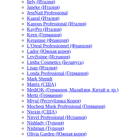
Itely (Италия)
Janeke (Италия)
JessNail Professional
Kaaral (Италия)
Kapous Professional (Италия)
KayPro (Италия)
Keen (Германия)
Kerastase (Франция)
L'Oreal Professionnel (Франция)
Lador (Южная корея)
LeviSsime (Испания)
Limba Cosmetics (Беларусь)
Lisap (Италия)
Londa Professional (Германия)
Mark Shmidt
Matrix (США)
MediOK (Германия, Малайзия, Китай и др.)
Mertz (Германия)
Miyul (Республика Корея)
Mocheqi Musk Professional (Германия)
Nioxin (США)
Nirvel Professional (Испания)
Nishlady (Турция)
Nishman (Турция)
Olivia Garden (Южная корея)