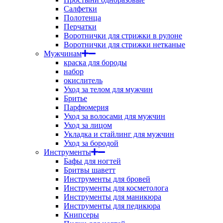
Салфетки
Полотенца
Перчатки
Воротнички для стрижки в рулоне
Воротнички для стрижки нетканые
Мужчинам
краска для бороды
набор
окислитель
Уход за телом для мужчин
Бритье
Парфюмерия
Уход за волосами для мужчин
Уход за лицом
Укладка и стайлинг для мужчин
Уход за бородой
Инструменты
Бафы для ногтей
Бритвы шаветт
Инструменты для бровей
Инструменты для косметолога
Инструменты для маникюра
Инструменты для педикюра
Книпсеры