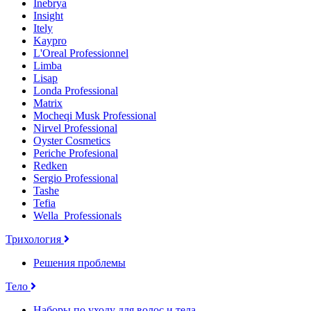
Inebrya
Insight
Itely
Kaypro
L'Oreal Professionnel
Limba
Lisap
Londa Professional
Matrix
Mocheqi Musk Professional
Nirvel Professional
Oyster Cosmetics
Periche Profesional
Redken
Sergio Professional
Tashe
Tefia
Wella_Professionals
Трихология
Решения проблемы
Тело
Наборы по уходу для волос и тела