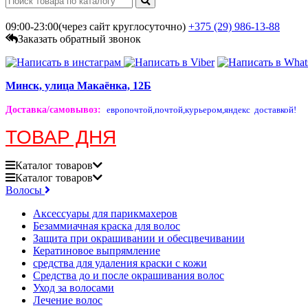
09:00-23:00(через сайт круглосуточно)
+375 (29)
986-13-88
Заказать обратный звонок
Минск, улица Макаёнка, 12Б
Доставка/самовывоз
:
европочтой,
почтой,
курьером,
яндекс доставкой!
ТОВАР ДНЯ
Каталог
товаров
Каталог
товаров
Волосы
Аксессуары для парикмахеров
Безаммиачная краска для волос
Защита при окрашивании и обесцвечивании
Кератиновое выпрямление
средства для удаления краски с кожи
Средства до и после окрашивания волос
Уход за волосами
Лечение волос