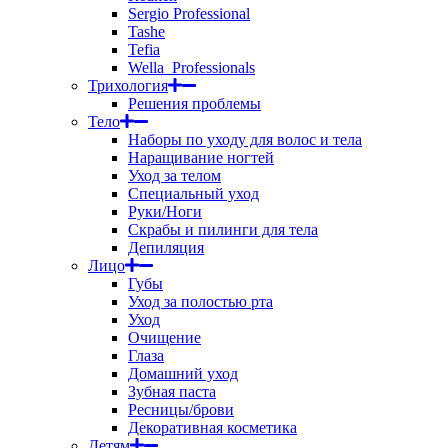
Sergio Professional
Tashe
Tefia
Wella_Professionals
Трихология
Решения проблемы
Тело
Наборы по уходу для волос и тела
Наращивание ногтей
Уход за телом
Специальный уход
Руки/Ноги
Скрабы и пилинги для тела
Депиляция
Лицо
Губы
Уход за полостью рта
Уход
Очищение
Глаза
Домашний уход
Зубная паста
Ресницы/брови
Декоративная косметика
Детям