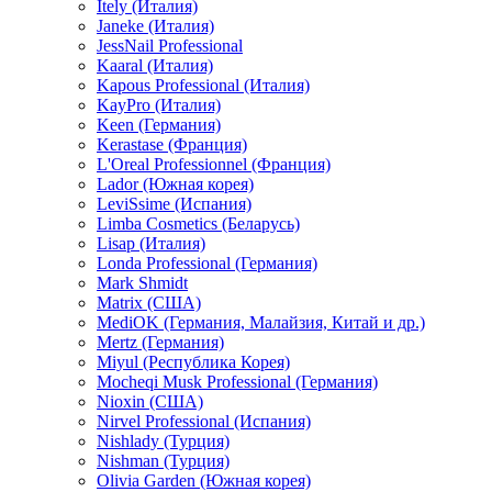
Itely (Италия)
Janeke (Италия)
JessNail Professional
Kaaral (Италия)
Kapous Professional (Италия)
KayPro (Италия)
Keen (Германия)
Kerastase (Франция)
L'Oreal Professionnel (Франция)
Lador (Южная корея)
LeviSsime (Испания)
Limba Cosmetics (Беларусь)
Lisap (Италия)
Londa Professional (Германия)
Mark Shmidt
Matrix (США)
MediOK (Германия, Малайзия, Китай и др.)
Mertz (Германия)
Miyul (Республика Корея)
Mocheqi Musk Professional (Германия)
Nioxin (США)
Nirvel Professional (Испания)
Nishlady (Турция)
Nishman (Турция)
Olivia Garden (Южная корея)