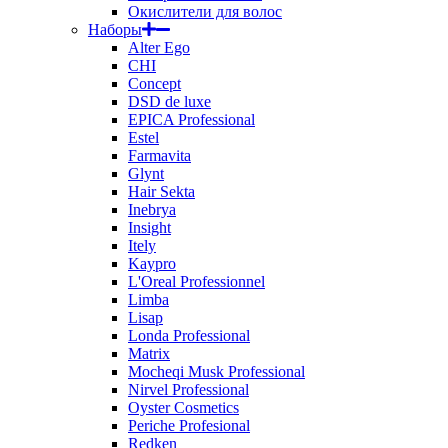
Окислители для волос
Наборы
Alter Ego
CHI
Concept
DSD de luxe
EPICA Professional
Estel
Farmavita
Glynt
Hair Sekta
Inebrya
Insight
Itely
Kaypro
L'Oreal Professionnel
Limba
Lisap
Londa Professional
Matrix
Mocheqi Musk Professional
Nirvel Professional
Oyster Cosmetics
Periche Profesional
Redken