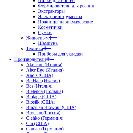
Пилки для ногтей
Формирователи для ресниц
Экстракторы
Электроинструменты
Ножницы парикмахерские
Косметички
Сумки
Животным
Шампунь
Техника
Приборы для укладки
Производители
Aknicare (Италия)
Alter Ego (Италия)
Andis (США)
Be Hair (Италия)
Bes (Италия)
Bielenda (Польша)
Biolage (США)
Biosilk (США)
Brazilian Blowout (США)
Bronsun (Россия)
C:ehko (Германия)
Chi (США)
Comair (Германия)