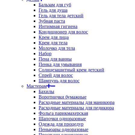
Бальзам для губ
Гель для душа
Гель для тела детский
Зубная паста
Интимная гигиена
Кондиционер для волос
Крем для лица
Крем для тела
Молочко для тела
Набор
Пена для ванны
Пенка для умывания
Солнцезащитный крем детский
Спрей для волос
Шампунь для волос
Мастерам
Бахилы
Воротнички бумажные
Расходные материалы для маникюра
Расходные материалы для педикюра
Фольга парикмахерская
Шапочки одноразовые
Одежда для процедур
Пеньюары одноразовые
Простыни одноразовые