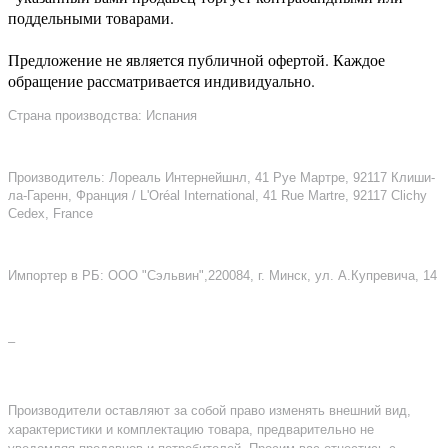
поддельными товарами.
Предложение не является публичной офертой. Каждое
обращение рассматривается индивидуально.
Страна производства: Испания
Производитель: Лореаль Интернейшнл, 41 Руе Мартре, 92117 Клиши-
ла-Гаренн, Франция / L'Oréal International, 41 Rue Martre, 92117 Clichy
Cedex, France
Импортер в РБ: ООО "Сэльвин",220084, г. Минск, ул. А.Купревича, 14
–
Производители оставляют за собой право изменять внешний вид,
характеристики и комплектацию товара, предварительно не