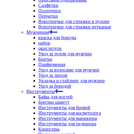
Салфетки
Полотенца
Перчатки
Воротнички для стрижки в рулоне
Воротнички для стрижки нетканые
Мужчинам
краска для бороды
набор
окислитель
Уход за телом для мужчин
Бритье
Парфюмерия
Уход за волосами для мужчин
Уход за лицом
Укладка и стайлинг для мужчин
Уход за бородой
Инструменты
Бафы для ногтей
Бритвы шаветт
Инструменты для бровей
Инструменты для косметолога
Инструменты для маникюра
Инструменты для педикюра
Книпсеры