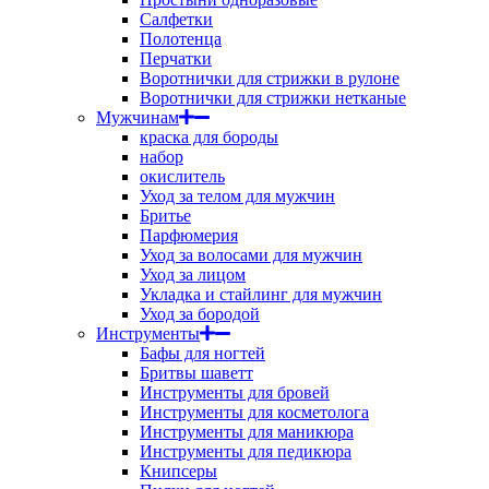
Салфетки
Полотенца
Перчатки
Воротнички для стрижки в рулоне
Воротнички для стрижки нетканые
Мужчинам
краска для бороды
набор
окислитель
Уход за телом для мужчин
Бритье
Парфюмерия
Уход за волосами для мужчин
Уход за лицом
Укладка и стайлинг для мужчин
Уход за бородой
Инструменты
Бафы для ногтей
Бритвы шаветт
Инструменты для бровей
Инструменты для косметолога
Инструменты для маникюра
Инструменты для педикюра
Книпсеры