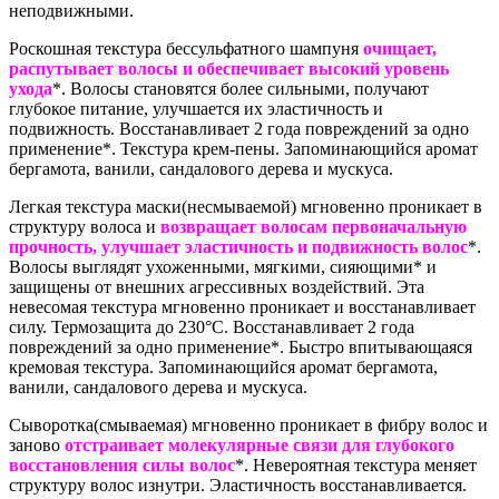
неподвижными.
Роскошная текстура бессульфатного шампуня
очищает,
распутывает волосы и обеспечивает высокий уровень
ухода
*. Волосы становятся более сильными, получают
глубокое питание, улучшается их эластичность и
подвижность. Восстанавливает 2 года повреждений за одно
применение*. Текстура крем-пены. Запоминающийся аромат
бергамота, ванили, сандалового дерева и мускуса.
Легкая текстура маски(несмываемой) мгновенно проникает в
структуру волоса и
возвращает волосам первоначальную
прочность, улучшает эластичность и подвижность волос
*.
Волосы выглядят ухоженными, мягкими, сияющими* и
защищены от внешних агрессивных воздействий. Эта
невесомая текстура мгновенно проникает и восстанавливает
силу. Термозащита до 230°C. Восстанавливает 2 года
повреждений за одно применение*. Быстро впитывающаяся
кремовая текстура. Запоминающийся аромат бергамота,
ванили, сандалового дерева и мускуса.
Сыворотка(смываемая) мгновенно проникает в фибру волос и
заново
отстраивает молекулярные связи для глубокого
восстановления силы волос
*. Невероятная текстура меняет
структуру волос изнутри. Эластичность восстанавливается.