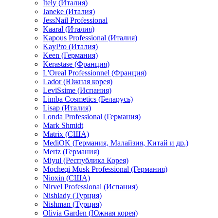
Itely (Италия)
Janeke (Италия)
JessNail Professional
Kaaral (Италия)
Kapous Professional (Италия)
KayPro (Италия)
Keen (Германия)
Kerastase (Франция)
L'Oreal Professionnel (Франция)
Lador (Южная корея)
LeviSsime (Испания)
Limba Cosmetics (Беларусь)
Lisap (Италия)
Londa Professional (Германия)
Mark Shmidt
Matrix (США)
MediOK (Германия, Малайзия, Китай и др.)
Mertz (Германия)
Miyul (Республика Корея)
Mocheqi Musk Professional (Германия)
Nioxin (США)
Nirvel Professional (Испания)
Nishlady (Турция)
Nishman (Турция)
Olivia Garden (Южная корея)