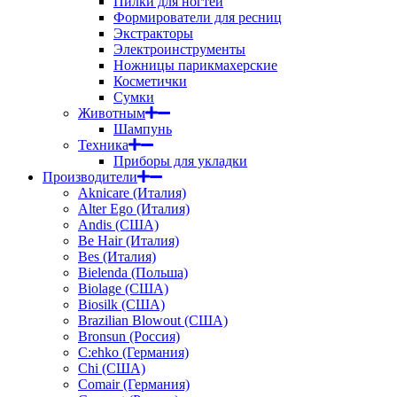
Пилки для ногтей
Формирователи для ресниц
Экстракторы
Электроинструменты
Ножницы парикмахерские
Косметички
Сумки
Животным
Шампунь
Техника
Приборы для укладки
Производители
Aknicare (Италия)
Alter Ego (Италия)
Andis (США)
Be Hair (Италия)
Bes (Италия)
Bielenda (Польша)
Biolage (США)
Biosilk (США)
Brazilian Blowout (США)
Bronsun (Россия)
C:ehko (Германия)
Chi (США)
Comair (Германия)