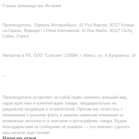
Страна производства: Испания
Производитель: Лореаль Интернейшнл, 41 Руе Мартре, 92117 Клиши-
ла-Гаренн, Франция / L'Oréal International, 41 Rue Martre, 92117 Clichy
Cedex, France
Импортер в РБ: ООО "Сэльвин",220084, г. Минск, ул. А.Купревича, 14
–
Производители оставляют за собой право изменять внешний вид,
характеристики и комплектацию товара, предварительно не
уведомляя продавцов и потребителей. Просим вас отнестись с
пониманием к данному факту и заранее приносим извинения за
возможные неточности в описании и фотографиях товара. Будем
благодарны вам за сообщение об ошибках — это поможет сделать
наш каталог еще точнее!
Написать отзыв