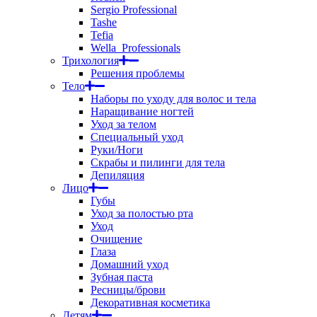
Sergio Professional
Tashe
Tefia
Wella_Professionals
Трихология
Решения проблемы
Тело
Наборы по уходу для волос и тела
Наращивание ногтей
Уход за телом
Специальный уход
Руки/Ноги
Скрабы и пилинги для тела
Депиляция
Лицо
Губы
Уход за полостью рта
Уход
Очищение
Глаза
Домашний уход
Зубная паста
Ресницы/брови
Декоративная косметика
Детям