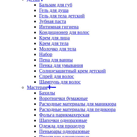
Бальзам для губ
Гель для душа
Гель для тела детский
Зубная паста
Интимная гигиена
Кондиционер для волос
Крем для лица
Крем для тела
Молочко для тела
Набор
Пена для ванны
Пенка для умывания
Солнцезащитный крем детский
Спрей для волос
Шампунь для волос
Мастерам
Бахилы
Воротнички бумажные
Расходные материалы для маникюра
Расходные материалы для педикюра
Фольга парикмахерская
Шапочки одноразовые
Одежда для процедур
Пеньюары одноразовые
Простыни одноразовые