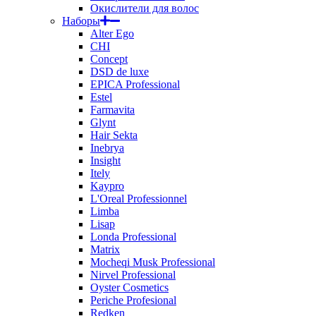
Окислители для волос
Наборы
Alter Ego
CHI
Concept
DSD de luxe
EPICA Professional
Estel
Farmavita
Glynt
Hair Sekta
Inebrya
Insight
Itely
Kaypro
L'Oreal Professionnel
Limba
Lisap
Londa Professional
Matrix
Mocheqi Musk Professional
Nirvel Professional
Oyster Cosmetics
Periche Profesional
Redken