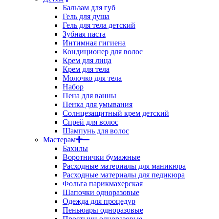
Бальзам для губ
Гель для душа
Гель для тела детский
Зубная паста
Интимная гигиена
Кондиционер для волос
Крем для лица
Крем для тела
Молочко для тела
Набор
Пена для ванны
Пенка для умывания
Солнцезащитный крем детский
Спрей для волос
Шампунь для волос
Мастерам
Бахилы
Воротнички бумажные
Расходные материалы для маникюра
Расходные материалы для педикюра
Фольга парикмахерская
Шапочки одноразовые
Одежда для процедур
Пеньюары одноразовые
Простыни одноразовые