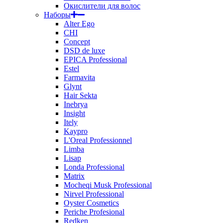
Окислители для волос
Наборы
Alter Ego
CHI
Concept
DSD de luxe
EPICA Professional
Estel
Farmavita
Glynt
Hair Sekta
Inebrya
Insight
Itely
Kaypro
L'Oreal Professionnel
Limba
Lisap
Londa Professional
Matrix
Mocheqi Musk Professional
Nirvel Professional
Oyster Cosmetics
Periche Profesional
Redken