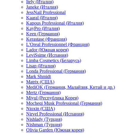
Itely (Италия)
Janeke (Италия)
JessNail Professional
Kaaral (Италия)
Kapous Professional (Италия)
KayPro (Италия)
Keen (Германия)
Kerastase (Франция)
L'Oreal Professionnel (Франция)
Lador (Южная корея)
LeviSsime (Испания)
Limba Cosmetics (Беларусь)
Lisap (Италия)
Londa Professional (Германия)
Mark Shmidt
Matrix (США)
MediOK (Германия, Малайзия, Китай и др.)
Mertz (Германия)
Miyul (Республика Корея)
Mocheqi Musk Professional (Германия)
Nioxin (США)
Nirvel Professional (Испания)
Nishlady (Турция)
Nishman (Турция)
Olivia Garden (Южная корея)