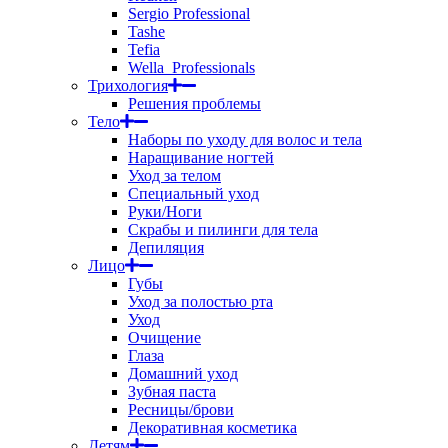
Sergio Professional
Tashe
Tefia
Wella_Professionals
Трихология
Решения проблемы
Тело
Наборы по уходу для волос и тела
Наращивание ногтей
Уход за телом
Специальный уход
Руки/Ноги
Скрабы и пилинги для тела
Депиляция
Лицо
Губы
Уход за полостью рта
Уход
Очищение
Глаза
Домашний уход
Зубная паста
Ресницы/брови
Декоративная косметика
Детям