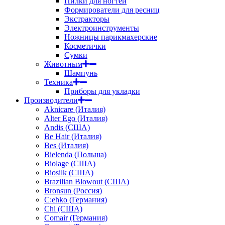
Пилки для ногтей
Формирователи для ресниц
Экстракторы
Электроинструменты
Ножницы парикмахерские
Косметички
Сумки
Животным
Шампунь
Техника
Приборы для укладки
Производители
Aknicare (Италия)
Alter Ego (Италия)
Andis (США)
Be Hair (Италия)
Bes (Италия)
Bielenda (Польша)
Biolage (США)
Biosilk (США)
Brazilian Blowout (США)
Bronsun (Россия)
C:ehko (Германия)
Chi (США)
Comair (Германия)