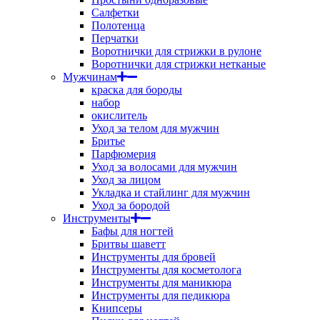
Салфетки
Полотенца
Перчатки
Воротнички для стрижки в рулоне
Воротнички для стрижки нетканые
Мужчинам
краска для бороды
набор
окислитель
Уход за телом для мужчин
Бритье
Парфюмерия
Уход за волосами для мужчин
Уход за лицом
Укладка и стайлинг для мужчин
Уход за бородой
Инструменты
Бафы для ногтей
Бритвы шаветт
Инструменты для бровей
Инструменты для косметолога
Инструменты для маникюра
Инструменты для педикюра
Книпсеры