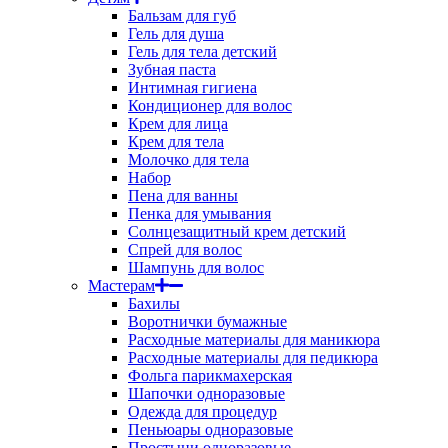
Бальзам для губ
Гель для душа
Гель для тела детский
Зубная паста
Интимная гигиена
Кондиционер для волос
Крем для лица
Крем для тела
Молочко для тела
Набор
Пена для ванны
Пенка для умывания
Солнцезащитный крем детский
Спрей для волос
Шампунь для волос
Мастерам
Бахилы
Воротнички бумажные
Расходные материалы для маникюра
Расходные материалы для педикюра
Фольга парикмахерская
Шапочки одноразовые
Одежда для процедур
Пеньюары одноразовые
Простыни одноразовые