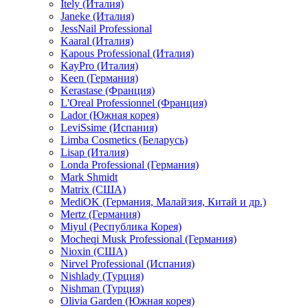
Itely (Италия)
Janeke (Италия)
JessNail Professional
Kaaral (Италия)
Kapous Professional (Италия)
KayPro (Италия)
Keen (Германия)
Kerastase (Франция)
L'Oreal Professionnel (Франция)
Lador (Южная корея)
LeviSsime (Испания)
Limba Cosmetics (Беларусь)
Lisap (Италия)
Londa Professional (Германия)
Mark Shmidt
Matrix (США)
MediOK (Германия, Малайзия, Китай и др.)
Mertz (Германия)
Miyul (Республика Корея)
Mocheqi Musk Professional (Германия)
Nioxin (США)
Nirvel Professional (Испания)
Nishlady (Турция)
Nishman (Турция)
Olivia Garden (Южная корея)