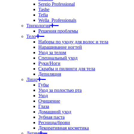
Sergio Professional
Tashe
Tefia
Wella_Professionals
Трихология
Решения проблемы
Тело
Наборы по уходу для волос и тела
Наращивание ногтей
Уход за телом
Специальный уход
Руки/Ноги
Скрабы и пилинги для тела
Депиляция
Лицо
Губы
Уход за полостью рта
Уход
Очищение
Глаза
Домашний уход
Зубная паста
Ресницы/брови
Декоративная косметика
Детям