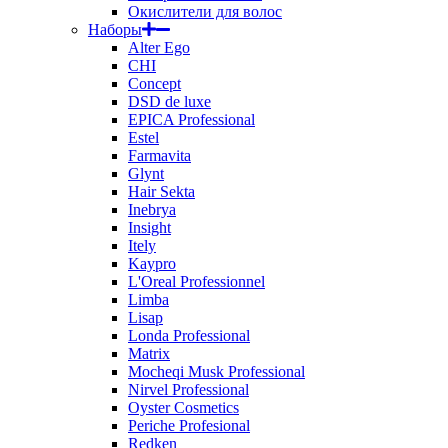
Окислители для волос
Наборы
Alter Ego
CHI
Concept
DSD de luxe
EPICA Professional
Estel
Farmavita
Glynt
Hair Sekta
Inebrya
Insight
Itely
Kaypro
L'Oreal Professionnel
Limba
Lisap
Londa Professional
Matrix
Mocheqi Musk Professional
Nirvel Professional
Oyster Cosmetics
Periche Profesional
Redken