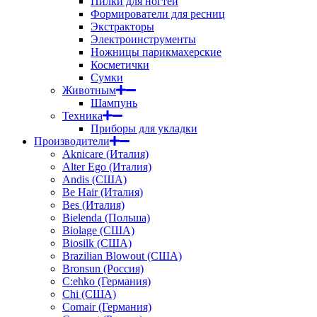
Пилки для ногтей
Формирователи для ресниц
Экстракторы
Электроинструменты
Ножницы парикмахерские
Косметички
Сумки
Животным
Шампунь
Техника
Приборы для укладки
Производители
Aknicare (Италия)
Alter Ego (Италия)
Andis (США)
Be Hair (Италия)
Bes (Италия)
Bielenda (Польша)
Biolage (США)
Biosilk (США)
Brazilian Blowout (США)
Bronsun (Россия)
C:ehko (Германия)
Chi (США)
Comair (Германия)