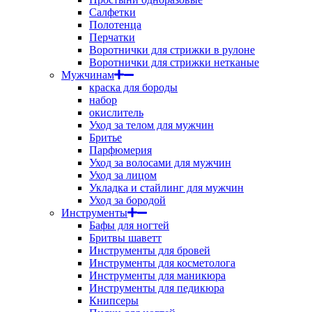
Салфетки
Полотенца
Перчатки
Воротнички для стрижки в рулоне
Воротнички для стрижки нетканые
Мужчинам
краска для бороды
набор
окислитель
Уход за телом для мужчин
Бритье
Парфюмерия
Уход за волосами для мужчин
Уход за лицом
Укладка и стайлинг для мужчин
Уход за бородой
Инструменты
Бафы для ногтей
Бритвы шаветт
Инструменты для бровей
Инструменты для косметолога
Инструменты для маникюра
Инструменты для педикюра
Книпсеры