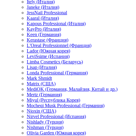
Itely (Италия)
Janeke (Италия)
JessNail Professional
Kaaral (Италия)
Kapous Professional (Италия)
KayPro (Италия)
Keen (Германия)
Kerastase (Франция)
L'Oreal Professionnel (Франция)
Lador (Южная корея)
LeviSsime (Испания)
Limba Cosmetics (Беларусь)
Lisap (Италия)
Londa Professional (Германия)
Mark Shmidt
Matrix (США)
MediOK (Германия, Малайзия, Китай и др.)
Mertz (Германия)
Miyul (Республика Корея)
Mocheqi Musk Professional (Германия)
Nioxin (США)
Nirvel Professional (Испания)
Nishlady (Турция)
Nishman (Турция)
Olivia Garden (Южная корея)