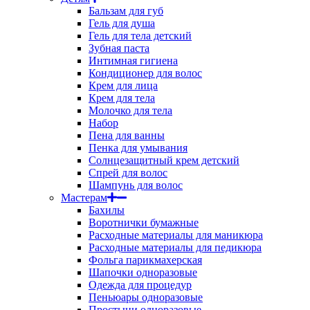
Бальзам для губ
Гель для душа
Гель для тела детский
Зубная паста
Интимная гигиена
Кондиционер для волос
Крем для лица
Крем для тела
Молочко для тела
Набор
Пена для ванны
Пенка для умывания
Солнцезащитный крем детский
Спрей для волос
Шампунь для волос
Мастерам
Бахилы
Воротнички бумажные
Расходные материалы для маникюра
Расходные материалы для педикюра
Фольга парикмахерская
Шапочки одноразовые
Одежда для процедур
Пеньюары одноразовые
Простыни одноразовые