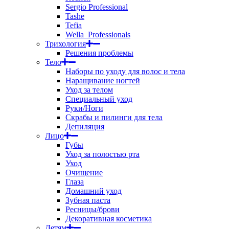
Sergio Professional
Tashe
Tefia
Wella_Professionals
Трихология
Решения проблемы
Тело
Наборы по уходу для волос и тела
Наращивание ногтей
Уход за телом
Специальный уход
Руки/Ноги
Скрабы и пилинги для тела
Депиляция
Лицо
Губы
Уход за полостью рта
Уход
Очищение
Глаза
Домашний уход
Зубная паста
Ресницы/брови
Декоративная косметика
Детям