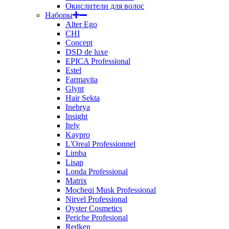
Окислители для волос
Наборы
Alter Ego
CHI
Concept
DSD de luxe
EPICA Professional
Estel
Farmavita
Glynt
Hair Sekta
Inebrya
Insight
Itely
Kaypro
L'Oreal Professionnel
Limba
Lisap
Londa Professional
Matrix
Mocheqi Musk Professional
Nirvel Professional
Oyster Cosmetics
Periche Profesional
Redken