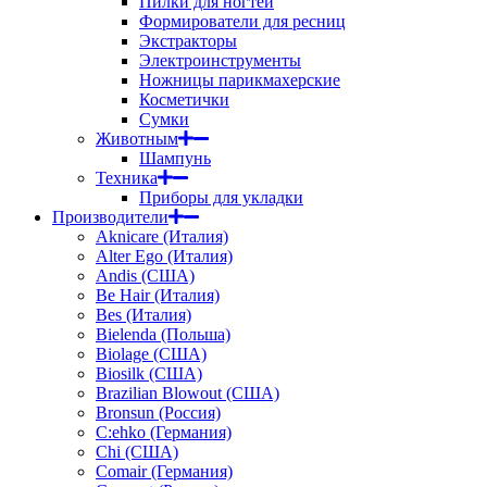
Пилки для ногтей
Формирователи для ресниц
Экстракторы
Электроинструменты
Ножницы парикмахерские
Косметички
Сумки
Животным
Шампунь
Техника
Приборы для укладки
Производители
Aknicare (Италия)
Alter Ego (Италия)
Andis (США)
Be Hair (Италия)
Bes (Италия)
Bielenda (Польша)
Biolage (США)
Biosilk (США)
Brazilian Blowout (США)
Bronsun (Россия)
C:ehko (Германия)
Chi (США)
Comair (Германия)