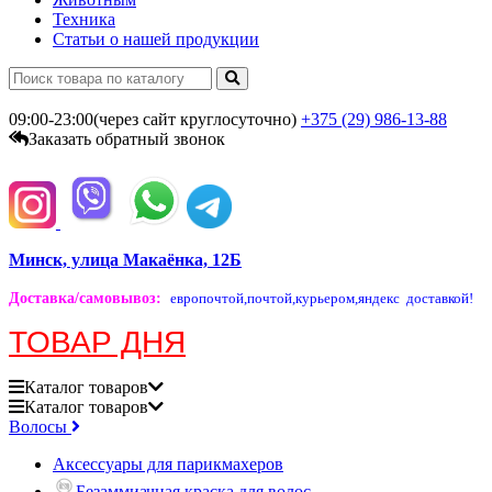
Техника
Статьи о нашей продукции
09:00-23:00(через сайт круглосуточно)
+375 (29)
986-13-88
Заказать обратный звонок
Минск, улица Макаёнка, 12Б
Доставка/самовывоз
:
европочтой,
почтой,
курьером,
яндекс доставкой!
ТОВАР ДНЯ
Каталог
товаров
Каталог
товаров
Волосы
Аксессуары для парикмахеров
Безаммиачная краска для волос