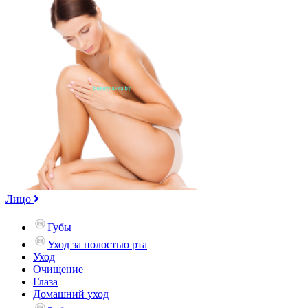
Лицо
Губы
Уход за полостью рта
Уход
Очищение
Глаза
Домашний уход