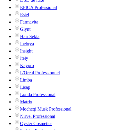
DSD de luxe
EPICA Professional
Estel
Farmavita
Glynt
Hair Sekta
Inebrya
Insight
Itely
Kaypro
L'Oreal Professionnel
Limba
Lisap
Londa Professional
Matrix
Mocheqi Musk Professional
Nirvel Professional
Oyster Cosmetics