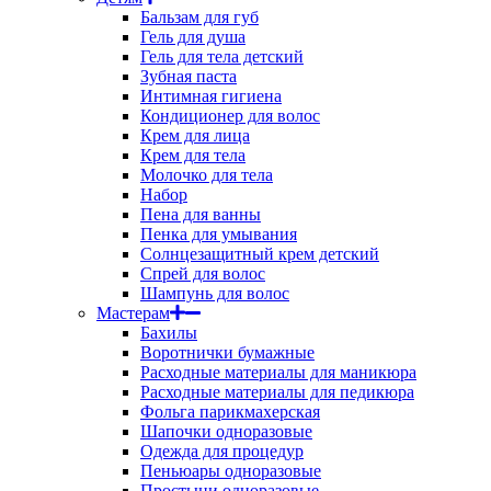
Бальзам для губ
Гель для душа
Гель для тела детский
Зубная паста
Интимная гигиена
Кондиционер для волос
Крем для лица
Крем для тела
Молочко для тела
Набор
Пена для ванны
Пенка для умывания
Солнцезащитный крем детский
Спрей для волос
Шампунь для волос
Мастерам
Бахилы
Воротнички бумажные
Расходные материалы для маникюра
Расходные материалы для педикюра
Фольга парикмахерская
Шапочки одноразовые
Одежда для процедур
Пеньюары одноразовые
Простыни одноразовые