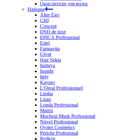
Окислители для волос
Наборы
Alter Ego
CHI
Concept
DSD de luxe
EPICA Professional
Estel
Farmavita
Glynt
Hair Sekta
Inebrya
Insight
Itely
Kaypro
L'Oreal Professionnel
Limba
Lisap
Londa Professional
Matrix
Mocheqi Musk Professional
Nirvel Professional
Oyster Cosmetics
Periche Profesional
Redken