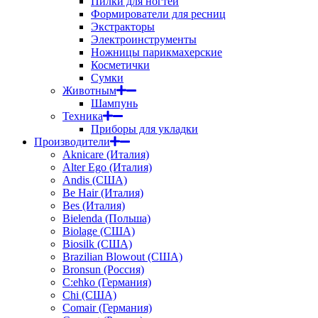
Пилки для ногтей
Формирователи для ресниц
Экстракторы
Электроинструменты
Ножницы парикмахерские
Косметички
Сумки
Животным
Шампунь
Техника
Приборы для укладки
Производители
Aknicare (Италия)
Alter Ego (Италия)
Andis (США)
Be Hair (Италия)
Bes (Италия)
Bielenda (Польша)
Biolage (США)
Biosilk (США)
Brazilian Blowout (США)
Bronsun (Россия)
C:ehko (Германия)
Chi (США)
Comair (Германия)