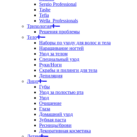
Sergio Professional
Tashe
Tefia
Wella_Professionals
Трихология
Решения проблемы
Тело
Наборы по уходу для волос и тела
Наращивание ногтей
Уход за телом
Специальный уход
Руки/Ноги
Скрабы и пилинги для тела
Депиляция
Лицо
Губы
Уход за полостью рта
Уход
Очищение
Глаза
Домашний уход
Зубная паста
Ресницы/брови
Декоративная косметика
Детям