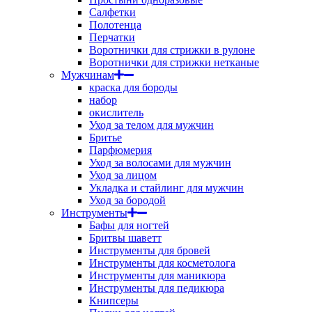
Салфетки
Полотенца
Перчатки
Воротнички для стрижки в рулоне
Воротнички для стрижки нетканые
Мужчинам
краска для бороды
набор
окислитель
Уход за телом для мужчин
Бритье
Парфюмерия
Уход за волосами для мужчин
Уход за лицом
Укладка и стайлинг для мужчин
Уход за бородой
Инструменты
Бафы для ногтей
Бритвы шаветт
Инструменты для бровей
Инструменты для косметолога
Инструменты для маникюра
Инструменты для педикюра
Книпсеры