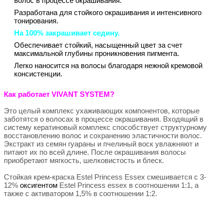
волос в процессе окрашивания.
Разработана для стойкого окрашивания и интенсивного
тонирования.
На 100% закрашивает седину.
Обеспечивает стойкий, насыщенный цвет за счет
максимальной глубины проникновения пигмента.
Легко наносится на волосы благодаря нежной кремовой
консистенции.
Как работает VIVANT SYSTEM?
Это целый комплекс ухаживающих компонентов, которые
заботятся о волосах в процессе окрашивания. Входящий в
систему кератиновый комплекс способствует структурному
восстановлению волос и сохранению эластичности волос.
Экстракт из семян гуараны и пчелиный воск увлажняют и
питают их по всей длине. После окрашивания волосы
приобретают мягкость, шелковистость и блеск.
Стойкая крем-краска Estel Princess Essex смешивается с 3-
12%
оксигентом
Estel Princess essex в соотношении 1:1, а
также с активатором 1,5% в соотношении 1:2.