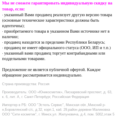
Мы не сможем гарантировать индивидуальную скидку на
товар, если:
· указанный Вами продавец реализует другую версию товара
(основные технические характеристики должны быть
идентичны);
· приобретаемого товара в указанном Вами источнике нет в
наличии;
· продавец находится за пределами Республики Беларусь;
· продавец не имеет официального статуса (ООО, ИП и т.п.)
· указанный вами продавец торгует контрабандными или
поддельными товарами.
Предложение не является публичной офертой. Каждое
обращение рассматривается индивидуально.
Страна производства: Россия
Производитель: ООО «Юникосметик», Пискаревский проспект, д. 63,
к. 6, лит. А, г. Санкт-Петербург, Российская Федерация
Импортер в РБ: ООО "Эстель Сервис", Минская обл.,Минский р-
н,Боровлянский с/с, д.32, корп.1, каб. 29,район деревни Малиновка
ООО "Сити косметик", г. Минск,ул. Жилуновича, д.4, пом. 5002,этаж 5