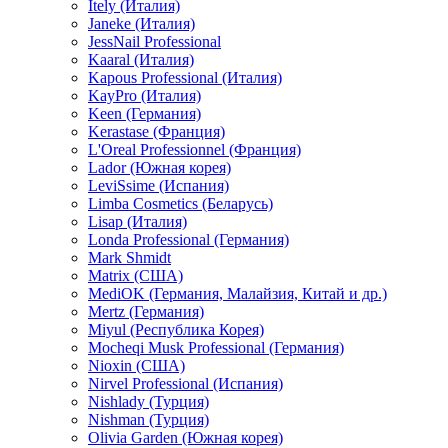
Itely (Италия)
Janeke (Италия)
JessNail Professional
Kaaral (Италия)
Kapous Professional (Италия)
KayPro (Италия)
Keen (Германия)
Kerastase (Франция)
L'Oreal Professionnel (Франция)
Lador (Южная корея)
LeviSsime (Испания)
Limba Cosmetics (Беларусь)
Lisap (Италия)
Londa Professional (Германия)
Mark Shmidt
Matrix (США)
MediOK (Германия, Малайзия, Китай и др.)
Mertz (Германия)
Miyul (Республика Корея)
Mocheqi Musk Professional (Германия)
Nioxin (США)
Nirvel Professional (Испания)
Nishlady (Турция)
Nishman (Турция)
Olivia Garden (Южная корея)