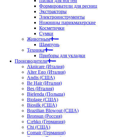
Пилки для ногтей
Формирователи для ресниц
Экстракторы
Электроинструменты
Ножницы парикмахерские
Косметички
Сумки
Животным
Шампунь
Техника
Приборы для укладки
Производители
Aknicare (Италия)
Alter Ego (Италия)
Andis (США)
Be Hair (Италия)
Bes (Италия)
Bielenda (Польша)
Biolage (США)
Biosilk (США)
Brazilian Blowout (США)
Bronsun (Россия)
C:ehko (Германия)
Chi (США)
Comair (Германия)