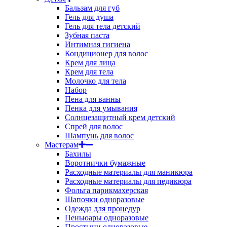
Бальзам для губ
Гель для душа
Гель для тела детский
Зубная паста
Интимная гигиена
Кондиционер для волос
Крем для лица
Крем для тела
Молочко для тела
Набор
Пена для ванны
Пенка для умывания
Солнцезащитный крем детский
Спрей для волос
Шампунь для волос
Мастерам
Бахилы
Воротнички бумажные
Расходные материалы для маникюра
Расходные материалы для педикюра
Фольга парикмахерская
Шапочки одноразовые
Одежда для процедур
Пеньюары одноразовые
Простыни одноразовые