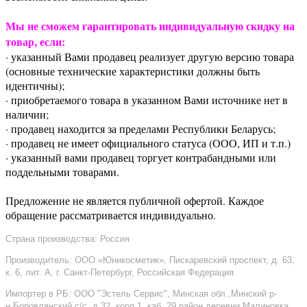
Мы не сможем гарантировать индивидуальную скидку на
товар, если:
· указанный Вами продавец реализует другую версию товара
(основные технические характеристики должны быть
идентичны);
· приобретаемого товара в указанном Вами источнике нет в
наличии;
· продавец находится за пределами Республики Беларусь;
· продавец не имеет официального статуса (ООО, ИП и т.п.)
· указанный вами продавец торгует контрабандными или
поддельными товарами.
Предложение не является публичной офертой. Каждое
обращение рассматривается индивидуально.
Страна производства: Россия
Производитель: ООО «Юникосметик», Пискаревский проспект, д. 63,
к. 6, лит. А, г. Санкт-Петербург, Российская Федерация
Импортер в РБ: ООО "Эстель Сервис", Минская обл.,Минский р-
н,Боровлянский с/с, д.32, корп.1, каб. 29,район деревни Малиновка