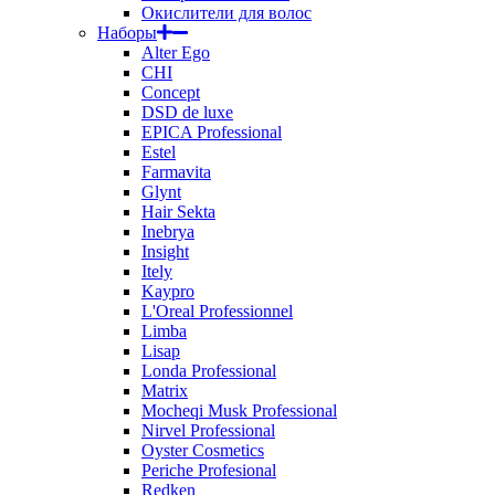
Окислители для волос
Наборы
Alter Ego
CHI
Concept
DSD de luxe
EPICA Professional
Estel
Farmavita
Glynt
Hair Sekta
Inebrya
Insight
Itely
Kaypro
L'Oreal Professionnel
Limba
Lisap
Londa Professional
Matrix
Mocheqi Musk Professional
Nirvel Professional
Oyster Cosmetics
Periche Profesional
Redken