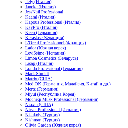
Itely (Италия)
Janeke (Италия)
JessNail Professional
Kaaral (Италия)
Kapous Professional (Италия)
KayPro (Италия)
Keen (Германия)
Kerastase (Франция)
L'Oreal Professionnel (Франция)
Lador (Южная корея)
LeviSsime (Испания)
Limba Cosmetics (Беларусь)
Lisap (Италия)
Londa Professional (Германия)
Mark Shmidt
Matrix (США)
MediOK (Германия, Малайзия, Китай и др.)
Mertz (Германия)
Miyul (Республика Корея)
Mocheqi Musk Professional (Германия)
Nioxin (США)
Nirvel Professional (Испания)
Nishlady (Турция)
Nishman (Турция)
Olivia Garden (Южная корея)