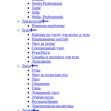
Sergio Professional
Tashe
Tefia
Wella_Professionals
Трихология
Решения проблемы
Тело
Наборы по уходу для волос и тела
Наращивание ногтей
Уход за телом
Специальный уход
Руки/Ноги
Скрабы и пилинги для тела
Депиляция
Лицо
Губы
Уход за полостью рта
Уход
Очищение
Глаза
Домашний уход
Зубная паста
Ресницы/брови
Декоративная косметика
Детям