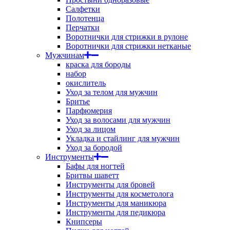
Салфетки
Полотенца
Перчатки
Воротнички для стрижки в рулоне
Воротнички для стрижки нетканые
Мужчинам
краска для бороды
набор
окислитель
Уход за телом для мужчин
Бритье
Парфюмерия
Уход за волосами для мужчин
Уход за лицом
Укладка и стайлинг для мужчин
Уход за бородой
Инструменты
Бафы для ногтей
Бритвы шаветт
Инструменты для бровей
Инструменты для косметолога
Инструменты для маникюра
Инструменты для педикюра
Книпсеры