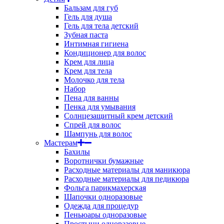
Бальзам для губ
Гель для душа
Гель для тела детский
Зубная паста
Интимная гигиена
Кондиционер для волос
Крем для лица
Крем для тела
Молочко для тела
Набор
Пена для ванны
Пенка для умывания
Солнцезащитный крем детский
Спрей для волос
Шампунь для волос
Мастерам
Бахилы
Воротнички бумажные
Расходные материалы для маникюра
Расходные материалы для педикюра
Фольга парикмахерская
Шапочки одноразовые
Одежда для процедур
Пеньюары одноразовые
Простыни одноразовые