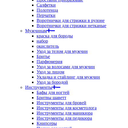
Салфетки
Полотенца
Перчатки
Воротнички для стрижки в рулоне
Воротнички для стрижки нетканые
Мужчинам
краска для бороды
набор
окислитель
Уход за телом для мужчин
Бритье
Парфюмерия
Уход за волосами для мужчин
Уход за лицом
Укладка и стайлинг для мужчин
Уход за бородой
Инструменты
Бафы для ногтей
Бритвы шаветт
Инструменты для бровей
Инструменты для косметолога
Инструменты для маникюра
Инструменты для педикюра
Книпсеры