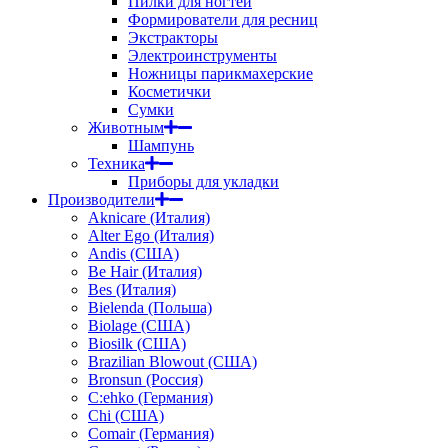
Пилки для ногтей
Формирователи для ресниц
Экстракторы
Электроинструменты
Ножницы парикмахерские
Косметички
Сумки
Животным
Шампунь
Техника
Приборы для укладки
Производители
Aknicare (Италия)
Alter Ego (Италия)
Andis (США)
Be Hair (Италия)
Bes (Италия)
Bielenda (Польша)
Biolage (США)
Biosilk (США)
Brazilian Blowout (США)
Bronsun (Россия)
C:ehko (Германия)
Chi (США)
Comair (Германия)