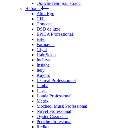
Окислители для волос
Наборы
Alter Ego
CHI
Concept
DSD de luxe
EPICA Professional
Estel
Farmavita
Glynt
Hair Sekta
Inebrya
Insight
Itely
Kaypro
L'Oreal Professionnel
Limba
Lisap
Londa Professional
Matrix
Mocheqi Musk Professional
Nirvel Professional
Oyster Cosmetics
Periche Profesional
Redken