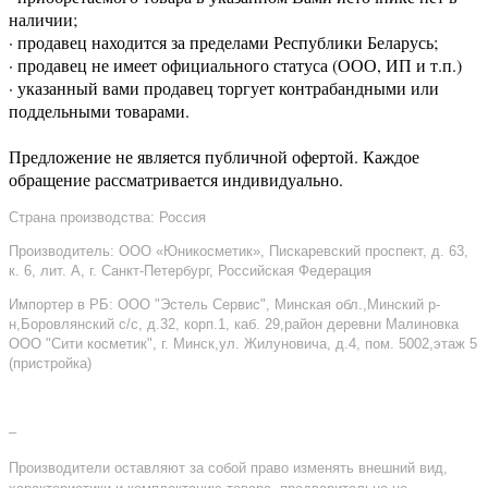
наличии;
· продавец находится за пределами Республики Беларусь;
· продавец не имеет официального статуса (ООО, ИП и т.п.)
· указанный вами продавец торгует контрабандными или
поддельными товарами.
Предложение не является публичной офертой. Каждое
обращение рассматривается индивидуально.
Страна производства: Россия
Производитель: ООО «Юникосметик», Пискаревский проспект, д. 63,
к. 6, лит. А, г. Санкт-Петербург, Российская Федерация
Импортер в РБ: ООО "Эстель Сервис", Минская обл.,Минский р-
н,Боровлянский с/с, д.32, корп.1, каб. 29,район деревни Малиновка
ООО "Сити косметик", г. Минск,ул. Жилуновича, д.4, пом. 5002,этаж 5
(пристройка)
–
Производители оставляют за собой право изменять внешний вид,