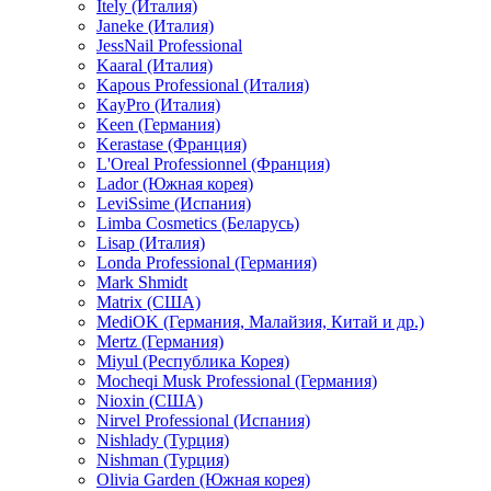
Itely (Италия)
Janeke (Италия)
JessNail Professional
Kaaral (Италия)
Kapous Professional (Италия)
KayPro (Италия)
Keen (Германия)
Kerastase (Франция)
L'Oreal Professionnel (Франция)
Lador (Южная корея)
LeviSsime (Испания)
Limba Cosmetics (Беларусь)
Lisap (Италия)
Londa Professional (Германия)
Mark Shmidt
Matrix (США)
MediOK (Германия, Малайзия, Китай и др.)
Mertz (Германия)
Miyul (Республика Корея)
Mocheqi Musk Professional (Германия)
Nioxin (США)
Nirvel Professional (Испания)
Nishlady (Турция)
Nishman (Турция)
Olivia Garden (Южная корея)