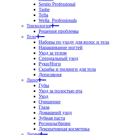
Sergio Professional
Tashe
Tefia
Wella_Professionals
Трихология
Решения проблемы
Тело
Наборы по уходу для волос и тела
Наращивание ногтей
Уход за телом
Специальный уход
Руки/Ноги
Скрабы и пилинги для тела
Депиляция
Лицо
Губы
Уход за полостью рта
Уход
Очищение
Глаза
Домашний уход
Зубная паста
Ресницы/брови
Декоративная косметика
Детям