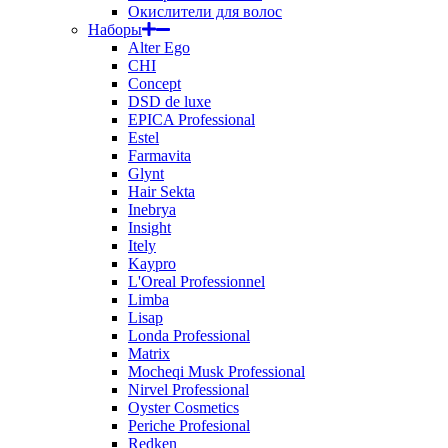
Окислители для волос
Наборы
Alter Ego
CHI
Concept
DSD de luxe
EPICA Professional
Estel
Farmavita
Glynt
Hair Sekta
Inebrya
Insight
Itely
Kaypro
L'Oreal Professionnel
Limba
Lisap
Londa Professional
Matrix
Mocheqi Musk Professional
Nirvel Professional
Oyster Cosmetics
Periche Profesional
Redken