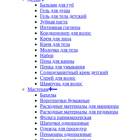
Бальзам для губ
Гель для душа
Гель для тела детский
Зубная паста
Интимная гигиена
Кондиционер для волос
Крем для лица
Крем для тела
Молочко для тела
Набор
Пена для ванны
Пенка для умывания
Солнцезащитный крем детский
Спрей для волос
Шампунь для волос
Мастерам
Бахилы
Воротнички бумажные
Расходные материалы для маникюра
Расходные материалы для педикюра
Фольга парикмахерская
Шапочки одноразовые
Одежда для процедур
Пеньюары одноразовые
Простыни одноразовые