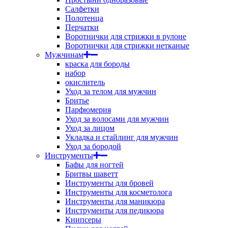
Салфетки
Полотенца
Перчатки
Воротнички для стрижки в рулоне
Воротнички для стрижки нетканые
Мужчинам
краска для бороды
набор
окислитель
Уход за телом для мужчин
Бритье
Парфюмерия
Уход за волосами для мужчин
Уход за лицом
Укладка и стайлинг для мужчин
Уход за бородой
Инструменты
Бафы для ногтей
Бритвы шаветт
Инструменты для бровей
Инструменты для косметолога
Инструменты для маникюра
Инструменты для педикюра
Книпсеры