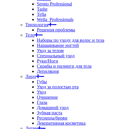
Sergio Professional
Tashe
Tefia
Wella_Professionals
Трихология
Решения проблемы
Тело
Наборы по уходу для волос и тела
Наращивание ногтей
Уход за телом
Специальный уход
Руки/Ноги
Скрабы и пилинги для тела
Депиляция
Лицо
Губы
Уход за полостью рта
Уход
Очищение
Глаза
Домашний уход
Зубная паста
Ресницы/брови
Декоративная косметика
Детям