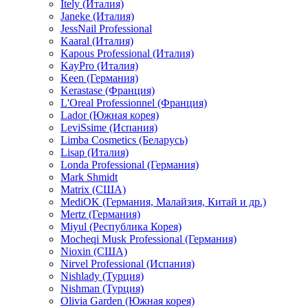
Itely (Италия)
Janeke (Италия)
JessNail Professional
Kaaral (Италия)
Kapous Professional (Италия)
KayPro (Италия)
Keen (Германия)
Kerastase (Франция)
L'Oreal Professionnel (Франция)
Lador (Южная корея)
LeviSsime (Испания)
Limba Cosmetics (Беларусь)
Lisap (Италия)
Londa Professional (Германия)
Mark Shmidt
Matrix (США)
MediOK (Германия, Малайзия, Китай и др.)
Mertz (Германия)
Miyul (Республика Корея)
Mocheqi Musk Professional (Германия)
Nioxin (США)
Nirvel Professional (Испания)
Nishlady (Турция)
Nishman (Турция)
Olivia Garden (Южная корея)