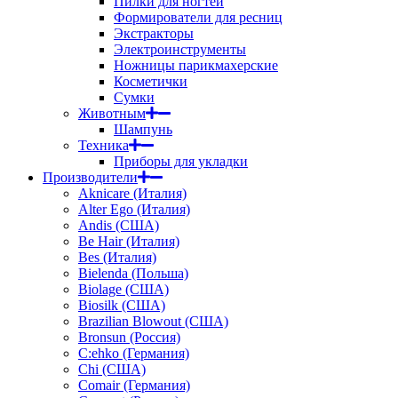
Пилки для ногтей
Формирователи для ресниц
Экстракторы
Электроинструменты
Ножницы парикмахерские
Косметички
Сумки
Животным
Шампунь
Техника
Приборы для укладки
Производители
Aknicare (Италия)
Alter Ego (Италия)
Andis (США)
Be Hair (Италия)
Bes (Италия)
Bielenda (Польша)
Biolage (США)
Biosilk (США)
Brazilian Blowout (США)
Bronsun (Россия)
C:ehko (Германия)
Chi (США)
Comair (Германия)