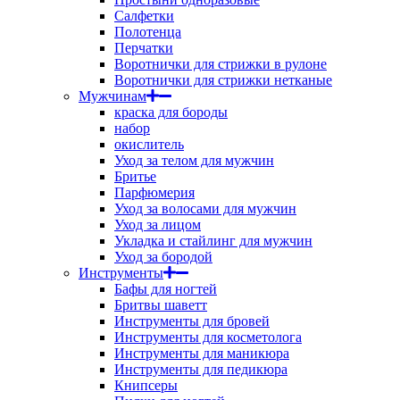
Салфетки
Полотенца
Перчатки
Воротнички для стрижки в рулоне
Воротнички для стрижки нетканые
Мужчинам
краска для бороды
набор
окислитель
Уход за телом для мужчин
Бритье
Парфюмерия
Уход за волосами для мужчин
Уход за лицом
Укладка и стайлинг для мужчин
Уход за бородой
Инструменты
Бафы для ногтей
Бритвы шаветт
Инструменты для бровей
Инструменты для косметолога
Инструменты для маникюра
Инструменты для педикюра
Книпсеры