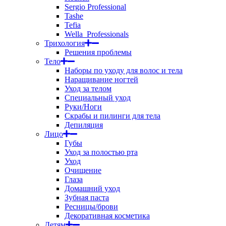
Sergio Professional
Tashe
Tefia
Wella_Professionals
Трихология
Решения проблемы
Тело
Наборы по уходу для волос и тела
Наращивание ногтей
Уход за телом
Специальный уход
Руки/Ноги
Скрабы и пилинги для тела
Депиляция
Лицо
Губы
Уход за полостью рта
Уход
Очищение
Глаза
Домашний уход
Зубная паста
Ресницы/брови
Декоративная косметика
Детям