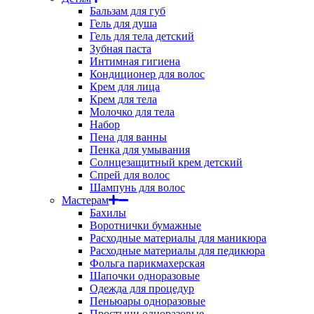
Бальзам для губ
Гель для душа
Гель для тела детский
Зубная паста
Интимная гигиена
Кондиционер для волос
Крем для лица
Крем для тела
Молочко для тела
Набор
Пена для ванны
Пенка для умывания
Солнцезащитный крем детский
Спрей для волос
Шампунь для волос
Мастерам
Бахилы
Воротнички бумажные
Расходные материалы для маникюра
Расходные материалы для педикюра
Фольга парикмахерская
Шапочки одноразовые
Одежда для процедур
Пеньюары одноразовые
Простыни одноразовые