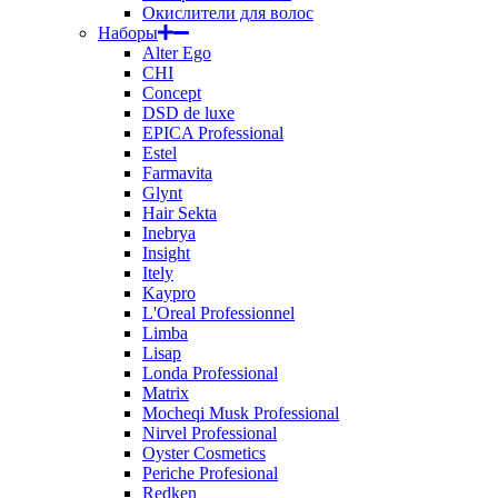
Окислители для волос
Наборы
Alter Ego
CHI
Concept
DSD de luxe
EPICA Professional
Estel
Farmavita
Glynt
Hair Sekta
Inebrya
Insight
Itely
Kaypro
L'Oreal Professionnel
Limba
Lisap
Londa Professional
Matrix
Mocheqi Musk Professional
Nirvel Professional
Oyster Cosmetics
Periche Profesional
Redken