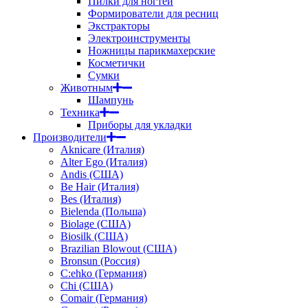
Пилки для ногтей
Формирователи для ресниц
Экстракторы
Электроинструменты
Ножницы парикмахерские
Косметички
Сумки
Животным
Шампунь
Техника
Приборы для укладки
Производители
Aknicare (Италия)
Alter Ego (Италия)
Andis (США)
Be Hair (Италия)
Bes (Италия)
Bielenda (Польша)
Biolage (США)
Biosilk (США)
Brazilian Blowout (США)
Bronsun (Россия)
C:ehko (Германия)
Chi (США)
Comair (Германия)