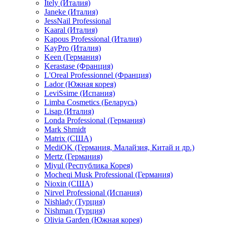
Itely (Италия)
Janeke (Италия)
JessNail Professional
Kaaral (Италия)
Kapous Professional (Италия)
KayPro (Италия)
Keen (Германия)
Kerastase (Франция)
L'Oreal Professionnel (Франция)
Lador (Южная корея)
LeviSsime (Испания)
Limba Cosmetics (Беларусь)
Lisap (Италия)
Londa Professional (Германия)
Mark Shmidt
Matrix (США)
MediOK (Германия, Малайзия, Китай и др.)
Mertz (Германия)
Miyul (Республика Корея)
Mocheqi Musk Professional (Германия)
Nioxin (США)
Nirvel Professional (Испания)
Nishlady (Турция)
Nishman (Турция)
Olivia Garden (Южная корея)