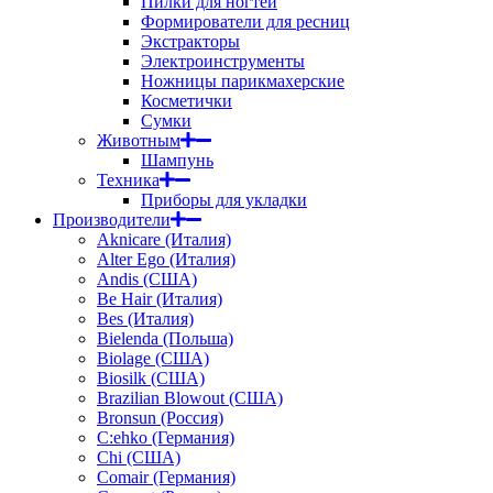
Пилки для ногтей
Формирователи для ресниц
Экстракторы
Электроинструменты
Ножницы парикмахерские
Косметички
Сумки
Животным
Шампунь
Техника
Приборы для укладки
Производители
Aknicare (Италия)
Alter Ego (Италия)
Andis (США)
Be Hair (Италия)
Bes (Италия)
Bielenda (Польша)
Biolage (США)
Biosilk (США)
Brazilian Blowout (США)
Bronsun (Россия)
C:ehko (Германия)
Chi (США)
Comair (Германия)