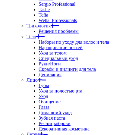
Sergio Professional
Tashe
Tefia
Wella_Professionals
Трихология
Решения проблемы
Тело
Наборы по уходу для волос и тела
Наращивание ногтей
Уход за телом
Специальный уход
Руки/Ноги
Скрабы и пилинги для тела
Депиляция
Лицо
Губы
Уход за полостью рта
Уход
Очищение
Глаза
Домашний уход
Зубная паста
Ресницы/брови
Декоративная косметика
Детям