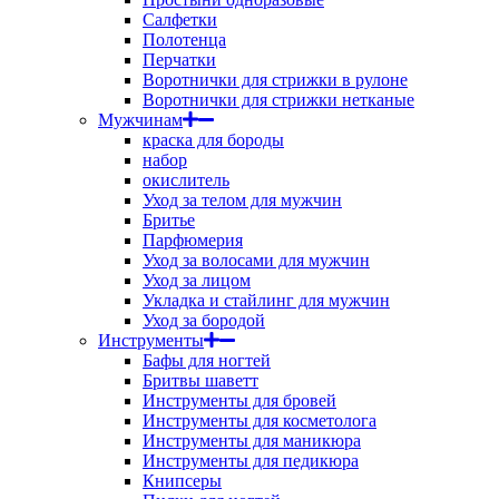
Салфетки
Полотенца
Перчатки
Воротнички для стрижки в рулоне
Воротнички для стрижки нетканые
Мужчинам
краска для бороды
набор
окислитель
Уход за телом для мужчин
Бритье
Парфюмерия
Уход за волосами для мужчин
Уход за лицом
Укладка и стайлинг для мужчин
Уход за бородой
Инструменты
Бафы для ногтей
Бритвы шаветт
Инструменты для бровей
Инструменты для косметолога
Инструменты для маникюра
Инструменты для педикюра
Книпсеры