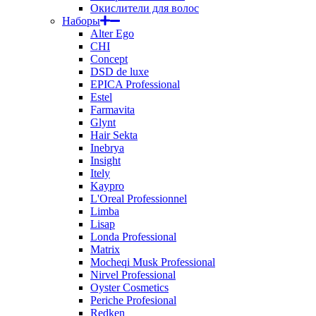
Окислители для волос
Наборы
Alter Ego
CHI
Concept
DSD de luxe
EPICA Professional
Estel
Farmavita
Glynt
Hair Sekta
Inebrya
Insight
Itely
Kaypro
L'Oreal Professionnel
Limba
Lisap
Londa Professional
Matrix
Mocheqi Musk Professional
Nirvel Professional
Oyster Cosmetics
Periche Profesional
Redken