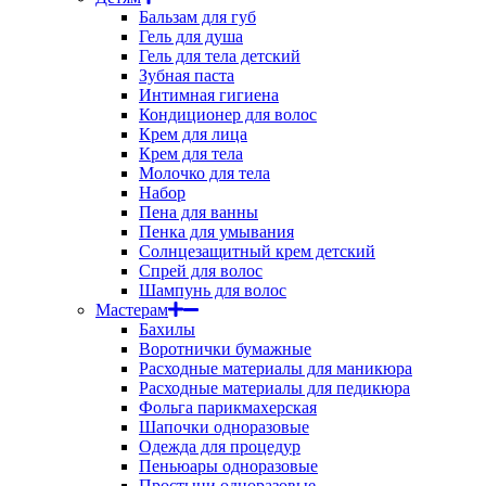
Бальзам для губ
Гель для душа
Гель для тела детский
Зубная паста
Интимная гигиена
Кондиционер для волос
Крем для лица
Крем для тела
Молочко для тела
Набор
Пена для ванны
Пенка для умывания
Солнцезащитный крем детский
Спрей для волос
Шампунь для волос
Мастерам
Бахилы
Воротнички бумажные
Расходные материалы для маникюра
Расходные материалы для педикюра
Фольга парикмахерская
Шапочки одноразовые
Одежда для процедур
Пеньюары одноразовые
Простыни одноразовые