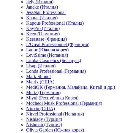
Itely (Италия)
Janeke (Италия)
JessNail Professional
Kaaral (Италия)
Kapous Professional (Италия)
KayPro (Италия)
Keen (Германия)
Kerastase (Франция)
L'Oreal Professionnel (Франция)
Lador (Южная корея)
LeviSsime (Испания)
Limba Cosmetics (Беларусь)
Lisap (Италия)
Londa Professional (Германия)
Mark Shmidt
Matrix (США)
MediOK (Германия, Малайзия, Китай и др.)
Mertz (Германия)
Miyul (Республика Корея)
Mocheqi Musk Professional (Германия)
Nioxin (США)
Nirvel Professional (Испания)
Nishlady (Турция)
Nishman (Турция)
Olivia Garden (Южная корея)