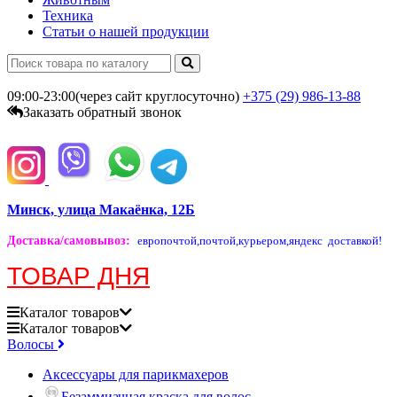
Техника
Статьи о нашей продукции
09:00-23:00(через сайт круглосуточно)
+375 (29)
986-13-88
Заказать обратный звонок
Минск, улица Макаёнка, 12Б
Доставка/самовывоз
:
европочтой,
почтой,
курьером,
яндекс доставкой!
ТОВАР ДНЯ
Каталог
товаров
Каталог
товаров
Волосы
Аксессуары для парикмахеров
Безаммиачная краска для волос