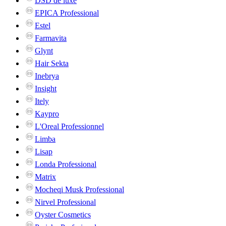
DSD de luxe
EPICA Professional
Estel
Farmavita
Glynt
Hair Sekta
Inebrya
Insight
Itely
Kaypro
L'Oreal Professionnel
Limba
Lisap
Londa Professional
Matrix
Mocheqi Musk Professional
Nirvel Professional
Oyster Cosmetics