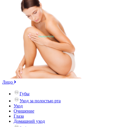
Лицо
Губы
Уход за полостью рта
Уход
Очищение
Глаза
Домашний уход