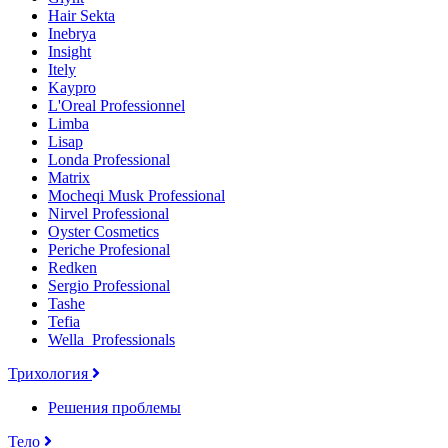
Hair Sekta
Inebrya
Insight
Itely
Kaypro
L'Oreal Professionnel
Limba
Lisap
Londa Professional
Matrix
Mocheqi Musk Professional
Nirvel Professional
Oyster Cosmetics
Periche Profesional
Redken
Sergio Professional
Tashe
Tefia
Wella_Professionals
Трихология
Решения проблемы
Тело