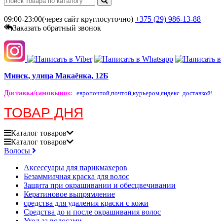
09:00-23:00(через сайт круглосуточно)
+375 (29)
986-13-88
Заказать обратный звонок
Минск, улица Макаёнка, 12Б
Доставка/самовывоз
:
европочтой,
почтой,
курьером,
яндекс доставкой!
ТОВАР ДНЯ
Каталог
товаров
Каталог
товаров
Волосы
Аксессуары для парикмахеров
Безаммиачная краска для волос
Защита при окрашивании и обесцвечивании
Кератиновое выпрямление
средства для удаления краски с кожи
Средства до и после окрашивания волос
Уход за волосами