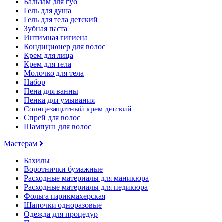
Бальзам для губ
Гель для душа
Гель для тела детский
Зубная паста
Интимная гигиена
Кондиционер для волос
Крем для лица
Крем для тела
Молочко для тела
Набор
Пена для ванны
Пенка для умывания
Солнцезащитный крем детский
Спрей для волос
Шампунь для волос
Мастерам
Бахилы
Воротнички бумажные
Расходные материалы для маникюра
Расходные материалы для педикюра
Фольга парикмахерская
Шапочки одноразовые
Одежда для процедур