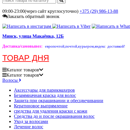
09:00-23:00(через сайт круглосуточно)
+375 (29)
986-13-88
Заказать обратный звонок
Минск, улица Макаёнка, 12Б
Доставка/самовывоз
:
европочтой,
почтой,
курьером,
яндекс доставкой!
ТОВАР ДНЯ
Каталог
товаров
Каталог
товаров
Волосы
Аксессуары для парикмахеров
Безаммиачная краска для волос
Защита при окрашивании и обесцвечивании
Кератиновое выпрямление
средства для удаления краски с кожи
Средства до и после окрашивания волос
Уход за волосами
Лечение волос