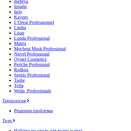
Inebrya
Insight
Itely
Kaypro
L'Oreal Professionnel
Limba
Lisap
Londa Professional
Matrix
Mocheqi Musk Professional
Nirvel Professional
Oyster Cosmetics
Periche Profesional
Redken
Sergio Professional
Tashe
Tefia
Wella_Professionals
Трихология
Решения проблемы
Тело
Наборы по уходу для волос и тела