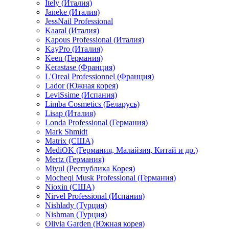
Itely (Италия)
Janeke (Италия)
JessNail Professional
Kaaral (Италия)
Kapous Professional (Италия)
KayPro (Италия)
Keen (Германия)
Kerastase (Франция)
L'Oreal Professionnel (Франция)
Lador (Южная корея)
LeviSsime (Испания)
Limba Cosmetics (Беларусь)
Lisap (Италия)
Londa Professional (Германия)
Mark Shmidt
Matrix (США)
MediOK (Германия, Малайзия, Китай и др.)
Mertz (Германия)
Miyul (Республика Корея)
Mocheqi Musk Professional (Германия)
Nioxin (США)
Nirvel Professional (Испания)
Nishlady (Турция)
Nishman (Турция)
Olivia Garden (Южная корея)