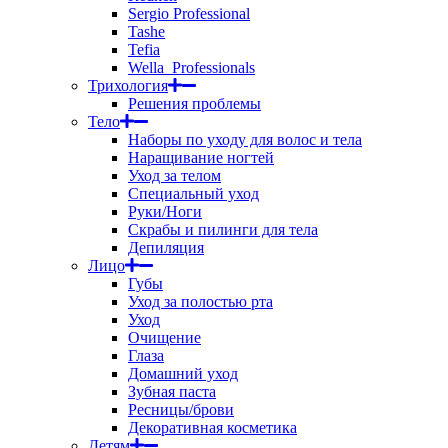
Sergio Professional
Tashe
Tefia
Wella_Professionals
Трихология
Решения проблемы
Тело
Наборы по уходу для волос и тела
Наращивание ногтей
Уход за телом
Специальный уход
Руки/Ноги
Скрабы и пилинги для тела
Депиляция
Лицо
Губы
Уход за полостью рта
Уход
Очищение
Глаза
Домашний уход
Зубная паста
Ресницы/брови
Декоративная косметика
Детям