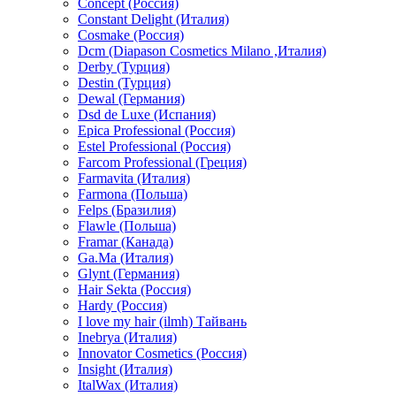
Concept (Россия)
Constant Delight (Италия)
Cosmake (Россия)
Dcm (Diapason Cosmetics Milano ,Италия)
Derby (Турция)
Destin (Турция)
Dewal (Германия)
Dsd de Luxe (Испания)
Epica Professional (Россия)
Estel Professional (Россия)
Farcom Professional (Греция)
Farmavita (Италия)
Farmona (Польша)
Felps (Бразилия)
Flawle (Польша)
Framar (Канада)
Ga.Ma (Италия)
Glynt (Германия)
Hair Sekta (Россия)
Hardy (Россия)
I love my hair (ilmh) Тайвань
Inebrya (Италия)
Innovator Cosmetics (Россия)
Insight (Италия)
ItalWax (Италия)