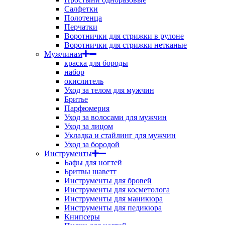
Салфетки
Полотенца
Перчатки
Воротнички для стрижки в рулоне
Воротнички для стрижки нетканые
Мужчинам
краска для бороды
набор
окислитель
Уход за телом для мужчин
Бритье
Парфюмерия
Уход за волосами для мужчин
Уход за лицом
Укладка и стайлинг для мужчин
Уход за бородой
Инструменты
Бафы для ногтей
Бритвы шаветт
Инструменты для бровей
Инструменты для косметолога
Инструменты для маникюра
Инструменты для педикюра
Книпсеры