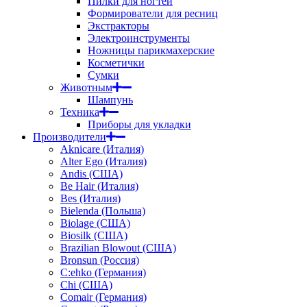
Пилки для ногтей
Формирователи для ресниц
Экстракторы
Электроинструменты
Ножницы парикмахерские
Косметички
Сумки
Животным
Шампунь
Техника
Приборы для укладки
Производители
Aknicare (Италия)
Alter Ego (Италия)
Andis (США)
Be Hair (Италия)
Bes (Италия)
Bielenda (Польша)
Biolage (США)
Biosilk (США)
Brazilian Blowout (США)
Bronsun (Россия)
C:ehko (Германия)
Chi (США)
Comair (Германия)