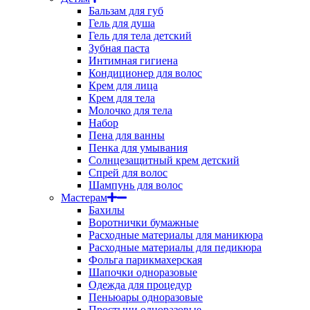
Бальзам для губ
Гель для душа
Гель для тела детский
Зубная паста
Интимная гигиена
Кондиционер для волос
Крем для лица
Крем для тела
Молочко для тела
Набор
Пена для ванны
Пенка для умывания
Солнцезащитный крем детский
Спрей для волос
Шампунь для волос
Мастерам
Бахилы
Воротнички бумажные
Расходные материалы для маникюра
Расходные материалы для педикюра
Фольга парикмахерская
Шапочки одноразовые
Одежда для процедур
Пеньюары одноразовые
Простыни одноразовые