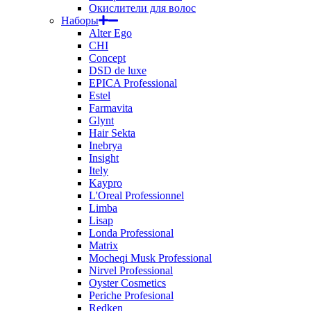
Окислители для волос
Наборы
Alter Ego
CHI
Concept
DSD de luxe
EPICA Professional
Estel
Farmavita
Glynt
Hair Sekta
Inebrya
Insight
Itely
Kaypro
L'Oreal Professionnel
Limba
Lisap
Londa Professional
Matrix
Mocheqi Musk Professional
Nirvel Professional
Oyster Cosmetics
Periche Profesional
Redken