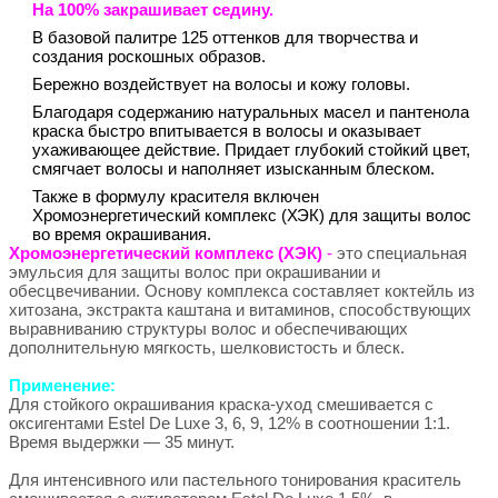
На 100% закрашивает седину.
В базовой палитре 125 оттенков для творчества и
создания роскошных образов.
Бережно воздействует на волосы и кожу головы.
Благодаря содержанию натуральных масел и пантенола
краска быстро впитывается в волосы и оказывает
ухаживающее действие. Придает глубокий стойкий цвет,
смягчает волосы и наполняет изысканным блеском.
Также в формулу красителя включен
Хромоэнергетический комплекс (ХЭК) для защиты волос
во время окрашивания.
Хромоэнергетический комплекс (ХЭК)
-
это специальная
эмульсия для защиты волос при окрашивании и
обесцвечивании. Основу комплекса составляет коктейль из
хитозана, экстракта каштана и витаминов, способствующих
выравниванию структуры волос и обеспечивающих
дополнительную мягкость, шелковистость и блеск.
Применение:
Для стойкого окрашивания краска-уход смешивается с
оксигентами Estel De Luxe 3, 6, 9, 12% в соотношении 1:1.
Время выдержки — 35 минут.
Для интенсивного или пастельного тонирования краситель